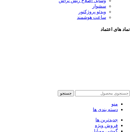
وسایل اصلاح ریش تراش
سشوار
ویدئو پروژکتور
ساعت هوشمند
نماد های اعتماد
شیراز - آرامگاه سعدی - نبش کوچه 13- موبایل پدرام
تمام حقوق این وبسایت برای فروشکاه اینترنتی پدرام موبایل
محفوظ می باشد.
طراحی سایت فروشگاهی
با لیدوما
جستجو
منو
دسته بندی ها
جدیدترین ها
فروش ویژه
گوشی موبایل