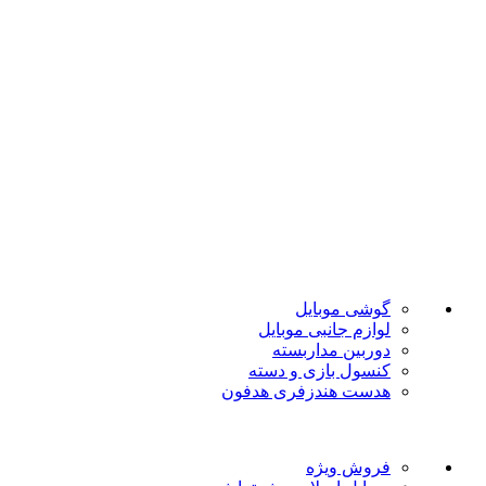
ضمانت اصل بودن
تضمین بهترین قیمت
فروشگاه موبایل پدرام فروش آنلاین حود را با داشتن بیش از 15
سال سابقه فروش حضوری آغاز نمود. هدف ما در این فروشگاه
ارائه محصولات با بهترین قیمت و ارسال در سریع ترین زمان ممکن
است.
دسته بندی ها
گوشی موبایل
لوازم جانبی موبایل
دوربین مداربسته
کنسول بازی و دسته
هدست هندزفری هدفون
لینک های مفید
فروش ویژه