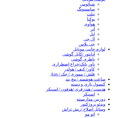
شیائومی
سامسونگ
تبلت
نوکیا
هوآوی
آنر
اپل
ال جی
جی پلاس
لوازم جانبی موبایل
آداپتور /کابل گوشی
باطری گوشی
پاور بانک/چراغ اضطراری
کاور/ کیف / هولدر
فلش / مموری / جک / Aux
ساعت هوشمند / مچ بند
کنسول بازی و دسته
هدست / هندزفری /هدفون / اسپیکر
اسپیکر
دوربین مداربسته
ویدئو پروژکتور
وسایل اصلاح /ریش تراش
اتو مو