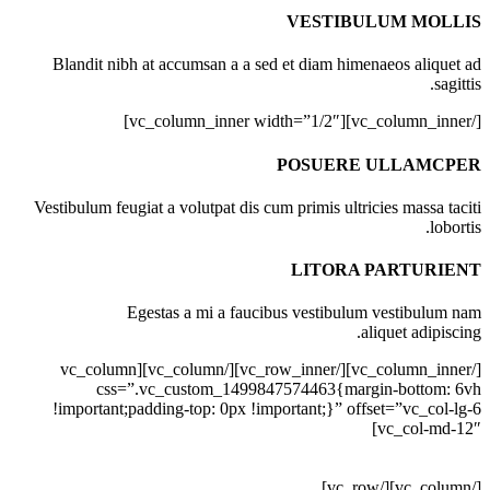
VESTIBULUM MOLLIS
Blandit nibh at accumsan a a sed et diam himenaeos aliquet ad
sagittis.
[/vc_column_inner][vc_column_inner width=”1/2″]
POSUERE ULLAMCPER
Vestibulum feugiat a volutpat dis cum primis ultricies massa taciti
lobortis.
LITORA PARTURIENT
Egestas a mi a faucibus vestibulum vestibulum nam
aliquet adipiscing.
[/vc_column_inner][/vc_row_inner][/vc_column][vc_column
css=”.vc_custom_1499847574463{margin-bottom: 6vh
!important;padding-top: 0px !important;}” offset=”vc_col-lg-6
vc_col-md-12″]
[/vc_column][/vc_row]