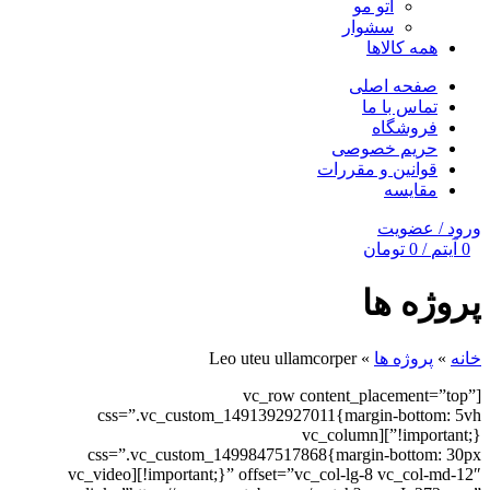
اتو مو
سشوار
همه کالاها
صفحه اصلی
تماس با ما
فروشگاه
حریم خصوصی
قوانین و مقررات
مقایسه
ورود / عضویت
0
آیتم
/
0
تومان
پروژه ها
خانه
»
پروژه ها
»
Leo uteu ullamcorper
[vc_row content_placement=”top”
css=”.vc_custom_1491392927011{margin-bottom: 5vh
!important;}”][vc_column
css=”.vc_custom_1499847517868{margin-bottom: 30px
!important;}” offset=”vc_col-lg-8 vc_col-md-12″][vc_video