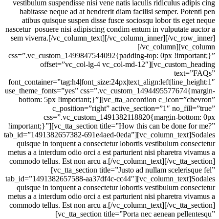
vestibulum suspendisse nisi vene natis iaculis ridiculus adipis cing
habitasse neque ad at hendrerit diam facilisi semper. Potenti pen
atibus quisque suspen disse fusce sociosqu lobor tis eget neque
nascetur posuere nisi adipiscing condim entum in vulputate auctor a
sem viverra.[/vc_column_text][/vc_column_inner][/vc_row_inner]
[/vc_column][vc_column
css=”.vc_custom_1499847544092{padding-top: 0px !important;}”
offset=”vc_col-lg-4 vc_col-md-12″][vc_custom_heading
text=”FAQs”
font_container=”tag:h4|font_size:24px|text_align:left|line_height:1″
use_theme_fonts=”yes” css=”.vc_custom_1494495577674{margin-
bottom: 5px !important;}”][vc_tta_accordion c_icon=”chevron”
c_position=”right” active_section=”1″ no_fill=”true”
css=”.vc_custom_1491382118820{margin-bottom: 0px
!important;}”][vc_tta_section title=”How this can be done for me?”
tab_id=”1491382657382-691e4aed-0eda”][vc_column_text]Sodales
quisque in torquent a consectetur lobortis vestibulum consectetur
metus a a interdum odio orci a est parturient nisi pharetra vivamus a
commodo tellus. Est non arcu a.[/vc_column_text][/vc_tta_section]
[vc_tta_section title=”Justo ad nullam scelerisque fel”
tab_id=”1491382657588-aa37df4c-cc44″][vc_column_text]Sodales
quisque in torquent a consectetur lobortis vestibulum consectetur
metus a a interdum odio orci a est parturient nisi pharetra vivamus a
commodo tellus. Est non arcu a.[/vc_column_text][/vc_tta_section]
[vc_tta_section title=”Porta nec aenean pellentesqu”