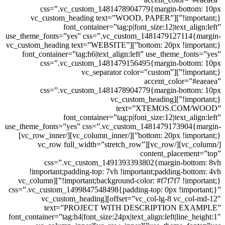
css=”.vc_custom_1481478904779{margin-bottom: 10px
!important;}”][vc_custom_heading text=”WOOD, PAPER”
font_container=”tag:p|font_size:12|text_align:left”
use_theme_fonts=”yes” css=”.vc_custom_1481479127114{margin-
bottom: 20px !important;}”][vc_custom_heading text=”WEBSITE”
font_container=”tag:h6|text_align:left” use_theme_fonts=”yes”
css=”.vc_custom_1481479156495{margin-bottom: 10px
!important;}”][vc_separator color=”custom”
accent_color=”#eaeaea”
css=”.vc_custom_1481478904779{margin-bottom: 10px
!important;}”][vc_custom_heading
text=”XTEMOS.COM/WOOD”
font_container=”tag:p|font_size:12|text_align:left”
use_theme_fonts=”yes” css=”.vc_custom_1481479173904{margin-
bottom: 20px !important;}”][/vc_column_inner][/vc_row_inner]
[/vc_column][/vc_row][vc_row full_width=”stretch_row”
content_placement=”top”
css=”.vc_custom_1491393393802{margin-bottom: 8vh
!important;padding-top: 7vh !important;padding-bottom: 4vh
!important;background-color: #f7f7f7 !important;}”][vc_column
css=”.vc_custom_1499847548498{padding-top: 0px !important;}”
offset=”vc_col-lg-8 vc_col-md-12″][vc_custom_heading
text=”PROJECT WITH DESCRIPTION EXAMPLE”
font_container=”tag:h4|font_size:24px|text_align:left|line_height:1″