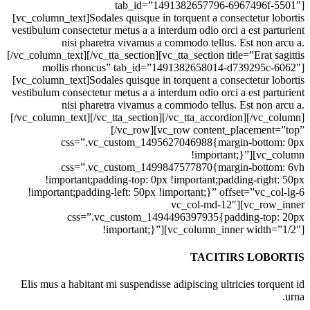
tab_id=”1491382657796-6967496f-5501″]
[vc_column_text]Sodales quisque in torquent a consectetur lobortis
vestibulum consectetur metus a a interdum odio orci a est parturient
nisi pharetra vivamus a commodo tellus. Est non arcu a.
[/vc_column_text][/vc_tta_section][vc_tta_section title=”Erat sagittis
mollis rhoncus” tab_id=”1491382658014-d739295c-6062″]
[vc_column_text]Sodales quisque in torquent a consectetur lobortis
vestibulum consectetur metus a a interdum odio orci a est parturient
nisi pharetra vivamus a commodo tellus. Est non arcu a.
[/vc_column_text][/vc_tta_section][/vc_tta_accordion][/vc_column]
[/vc_row][vc_row content_placement=”top”
css=”.vc_custom_1495627046988{margin-bottom: 0px
!important;}”][vc_column
css=”.vc_custom_1499847577870{margin-bottom: 6vh
!important;padding-top: 0px !important;padding-right: 50px
!important;padding-left: 50px !important;}” offset=”vc_col-lg-6
vc_col-md-12″][vc_row_inner
css=”.vc_custom_1494496397935{padding-top: 20px
!important;}”][vc_column_inner width=”1/2″]
TACITIRS LOBORTIS
Elis mus a habitant mi suspendisse adipiscing ultricies torquent id
urna.