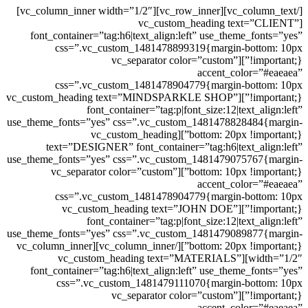
[/vc_column_text][vc_row_inner][vc_column_inner width=”1/2″]
[vc_custom_heading text=”CLIENT”
font_container=”tag:h6|text_align:left” use_theme_fonts=”yes”
css=”.vc_custom_1481478899319{margin-bottom: 10px
!important;}”][vc_separator color=”custom”
accent_color=”#eaeaea”
css=”.vc_custom_1481478904779{margin-bottom: 10px
!important;}”][vc_custom_heading text=”MINDSPARKLE SHOP”
font_container=”tag:p|font_size:12|text_align:left”
use_theme_fonts=”yes” css=”.vc_custom_1481478828484{margin-
bottom: 20px !important;}”][vc_custom_heading
text=”DESIGNER” font_container=”tag:h6|text_align:left”
use_theme_fonts=”yes” css=”.vc_custom_1481479075767{margin-
bottom: 10px !important;}”][vc_separator color=”custom”
accent_color=”#eaeaea”
css=”.vc_custom_1481478904779{margin-bottom: 10px
!important;}”][vc_custom_heading text=”JOHN DOE”
font_container=”tag:p|font_size:12|text_align:left”
use_theme_fonts=”yes” css=”.vc_custom_1481479089877{margin-
bottom: 20px !important;}”][/vc_column_inner][vc_column_inner
width=”1/2″][vc_custom_heading text=”MATERIALS”
font_container=”tag:h6|text_align:left” use_theme_fonts=”yes”
css=”.vc_custom_1481479111070{margin-bottom: 10px
!important;}”][vc_separator color=”custom”
accent_color=”#eaeaea”