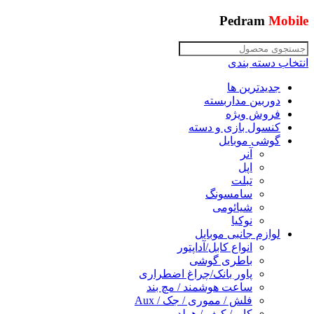
Pedram
Mobile
انتخاب دسته بندی
جدیدترین ها
دوربین مداربسته
فروش ویژه
کنسول بازی و دسته
گوشی موبایل
آنر
اپل
تبلت
سامسونگ
شیائومی
نوکیا
لوازم جانبی موبایل
انواع کابل/آداپتور
باطری گوشی
پاور بانک/چراغ اضطراری
ساعت هوشمند / مچ بند
فلش / مموری / جک / Aux
کاور/ کیف / هولدر