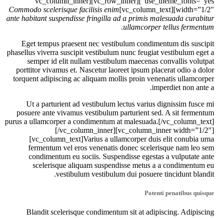
use_theme_fonts=”yes”][vc_row_inner][vc_column_inner
Commodo scelerisque facilisis enim
width=”1/2″][vc_column_text]
ante habitant suspendisse fringilla ad a primis malesuada curabitur
ullamcorper tellus fermentum.
Eget tempus praesent nec vestibulum condimentum dis suscipit
phasellus viverra suscipit vestibulum nunc feugiat vestibulum eget a
semper id elit nullam vestibulum maecenas convallis volutpat
porttitor vivamus et. Nascetur laoreet ipsum placerat odio a dolor
torquent adipiscing ac aliquam mollis proin venenatis ullamcorper
imperdiet non ante a.
Ut a parturient ad vestibulum lectus varius dignissim fusce mi
posuere ante vivamus vestibulum parturient sed. A sit fermentum
purus a ullamcorper a condimentum at malesuada.[/vc_column_text]
[/vc_column_inner][vc_column_inner width=”1/2″]
[vc_column_text]Varius a ullamcorper duis elit conubia urna
fermentum vel eros venenatis donec scelerisque nam leo sem
condimentum eu sociis. Suspendisse egestas a vulputate ante
scelerisque aliquam suspendisse metus a a condimentum eu
vestibulum vestibulum dui posuere tincidunt blandit.
Potenti penatibus quisque
Blandit scelerisque condimentum sit at adipiscing. Adipiscing