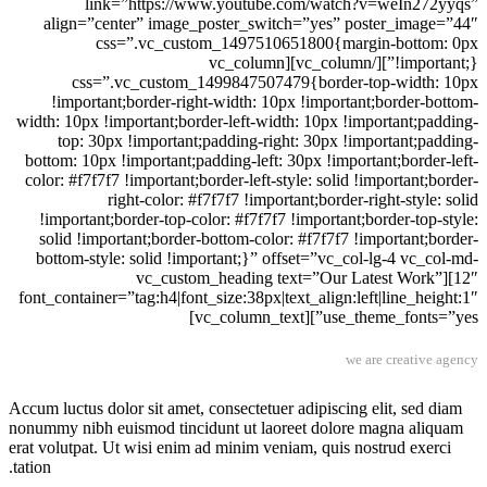
link=”https://www.youtube.com/watch?v=weIn272yyqs”
align=”center” image_poster_switch=”yes” poster_image=”44″
css=”.vc_custom_1497510651800{margin-bottom: 0px
!important;}”][/vc_column][vc_column
css=”.vc_custom_1499847507479{border-top-width: 10px
!important;border-right-width: 10px !important;border-bottom-
width: 10px !important;border-left-width: 10px !important;padding-
top: 30px !important;padding-right: 30px !important;padding-
bottom: 10px !important;padding-left: 30px !important;border-left-
color: #f7f7f7 !important;border-left-style: solid !important;border-
right-color: #f7f7f7 !important;border-right-style: solid
!important;border-top-color: #f7f7f7 !important;border-top-style:
solid !important;border-bottom-color: #f7f7f7 !important;border-
bottom-style: solid !important;}” offset=”vc_col-lg-4 vc_col-md-
12″][vc_custom_heading text=”Our Latest Work”
font_container=”tag:h4|font_size:38px|text_align:left|line_height:1″
use_theme_fonts=”yes”][vc_column_text]
we are creative agency
Accum luctus dolor sit amet, consectetuer adipiscing elit, sed diam
nonummy nibh euismod tincidunt ut laoreet dolore magna aliquam
erat volutpat. Ut wisi enim ad minim veniam, quis nostrud exerci
tation.