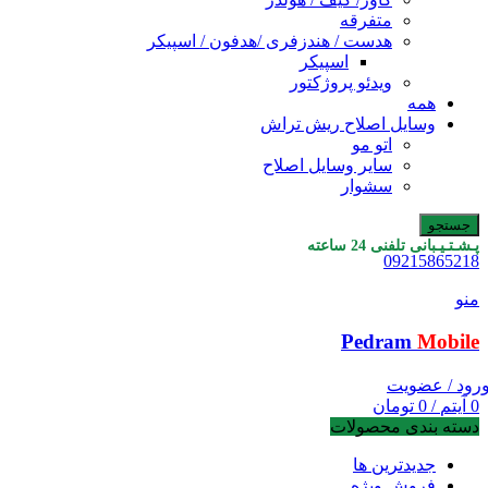
متفرقه
هدست / هندزفری /هدفون / اسپیکر
اسپیکر
ویدئو پروژکتور
همه
وسایل اصلاح ریش تراش
اتو مو
سایر وسایل اصلاح
سشوار
جستجو
پـشـتـیـبانی تلفنی 24 ساعته
09215865218
منو
Pedram
Mobile
رود / عضویت
0
آیتم
/
0
تومان
دسته بندی محصولات
جدیدترین ها
فروش ویژه