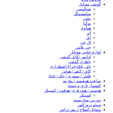
گوشی موبایل
شیائومی
سامسونگ
تبلت
نوکیا
هوآوی
آنر
اپل
ال جی
جی پلاس
لوازم جانبی موبایل
آداپتور /کابل گوشی
باطری گوشی
پاور بانک/چراغ اضطراری
کاور/ کیف / هولدر
فلش / مموری / جک / Aux
ساعت هوشمند / مچ بند
کنسول بازی و دسته
هدست / هندزفری /هدفون / اسپیکر
اسپیکر
دوربین مداربسته
ویدئو پروژکتور
وسایل اصلاح /ریش تراش