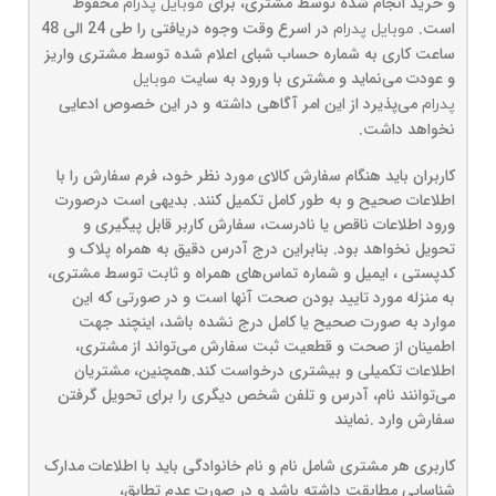
و خرید انجام شده توسط مشتری، برای
محفوظ
موبایل پدرام
است.
در اسرع وقت وجوه دریافتی را طی 24 الی 48
موبایل پدرام
ساعت کاری به شماره حساب شبای اعلام شده توسط مشتری واریز
و عودت می‌نماید و مشتری با ورود به سایت
موبایل
می‌پذیرد از این امر آگاهی داشته و در این خصوص ادعایی
پدرام
نخواهد داشت.
کاربران باید هنگام سفارش کالای مورد نظر خود، فرم سفارش را با
اطلاعات صحیح و به طور کامل تکمیل کنند. بدیهی است درصورت
ورود اطلاعات ناقص یا نادرست، سفارش کاربر قابل پیگیری و
تحویل نخواهد بود. بنابراین درج آدرس دقیق به همراه پلاک و
کدپستی ، ایمیل و شماره تماس‌های همراه و ثابت توسط مشتری،
به منزله مورد تایید بودن صحت آنها است و در صورتی که این
موارد به صورت صحیح یا کامل درج نشده باشد، اینچند جهت
اطمینان از صحت و قطعیت ثبت سفارش می‌تواند از مشتری،
اطلاعات تکمیلی و بیشتری درخواست کند.همچنین، مشتریان
می‌توانند نام، آدرس و تلفن شخص دیگری را برای تحویل گرفتن
سفارش وارد .نمایند
کاربری هر مشتری شامل نام و نام خانوادگی باید با اطلاعات مدارک
شناسایی مطابقت داشته باشد و در صورت عدم تطابق،