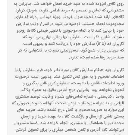
روی کالای افزوده شده به سبد خرید اعمال خواهد شد. بنابراین به
مشتریانی که تمایل و تصمیم به خرید قطعی دارند، به‌ویژه درباره
کالاهای ارائه شده تحت عنوان فروش ویژه
که دارای
موبایل پدرام
محدودیت تعداد هستند، توصیه می‌شود در اسرع وقت سفارش
خود را نهایی کنند تا با اتمام موجودی یا تغییر قیمتی کالاها روبرو
نشوند. شایان ذکر است سفارش تنها زمانی نهایی می‌شود که
کاربران کد (inc) سفارش خود را دریافت کنند و بدیهی است
که
هیچ‌گونه مسوولیتی نسبت به کالاهایی که در
موبایل پدرام
سبد خرید رها شده است، ندارد.
کاربران باید هنگام سفارش کالای مورد نظر خود، فرم سفارش را با
اطلاعات صحیح و به طور کامل تکمیل کنند. بدیهی است درصورت
ورود اطلاعات ناقص یا نادرست، سفارش کاربر قابل پیگیری و
تحویل نخواهد بود. بنابراین درج آدرس دقیق به همراه پلاک،
واحد ، کدپستی ، شماره تماس‌های همراه و ثابت توسط مشتری،
الزامی و به منزله مورد تایید بودن صحت آنها است و در صورتی که
این موارد به صورت صحیح یا کامل درج نشده باشد، هزینه های
پستی ناشی از ارسال و بازگشت کالا ، به عهده خریدار و ارسال
مجدد نیز با هماهنگی با مشتری انجام خواهد شد .ضمنا مشتریان
می‌توانند نام، آدرس و تلفن شخص دیگری را برای تحویل گرفتن