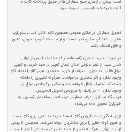
است پیش از ارسال، مبلغ سفارش‌ها از طریق پرداخت کارت به
کارت یا پرداخت اینترنتی تسویه شود.
تحویل سفارش در اماکن عمومی همچون کافه، کافی نت، رستوران،
هتل و مانند آن امکان‌پذیر نیست و لازم است آدرس تحویل، دقیق
و قابل استناد باشد
در صورت خرید اعتباری (استفاده از کد تخفیف ) پس از نهایی
شدن سبد، از نظر قانونی امکان اعمال تغییر در سبد خرید، و تغییر
مبلغ فاکتور به دلایل انصراف از خرید، حذف یا تغییر کالا یا تعداد کالا
وجود ندارد و اگر مشتری درخواست هرگونه تغییری را داشته
باشد، کد تخفیف باطل خواهد شد و امکان برگرداندن مبلغ آن
وجود ندارد. - در رابطه با سرویس تحویل اکسپرس
فروشگاه
، سفارش درب اصلی ساختمان (منتهی به
موبایل پدرام
خیابان) تحویل داده می‌شود.
لازم به ذکر است افزودن کالا به سبد خرید به معنی رزرو کالا نیست
و هیچ گونه حقی را برای مشتریان ایجاد نمی‌کند. همچنین تا پیش
از ثبت نهایی، هرگونه تغییر از جمله تغییر در موجودی کالا یا قیمت،