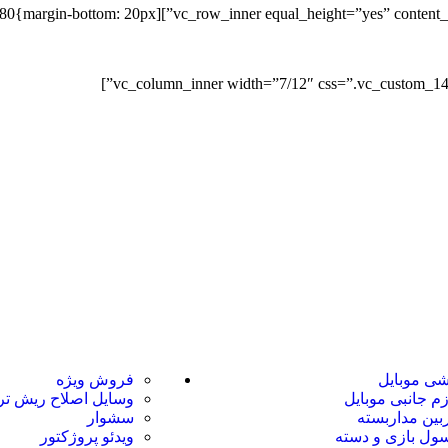
″ css=”.vc_custom_1481476631480{margin-bottom: 20px
ت
ارسال به تمام نقاط کشور
ضمانت اصل 
لینک های مفید
ی موبایل
فروش ویژه
زم جانبی موبایل
وسایل اصلاح ریش ت
بین مداربسته
سشوار
ول بازی و دسته
ویدئو پروژکتور