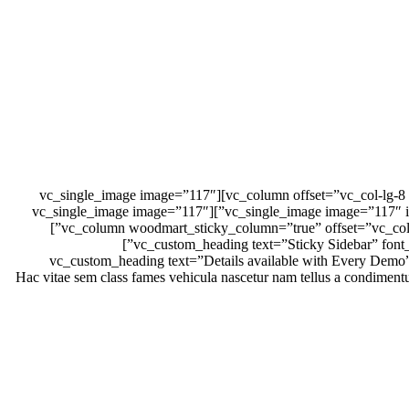
[vc_row equal_height=”yes” content_placement=”top” css=”.vc_custom_1481476949915{margin-bottom: 5vh !important;}”][vc_column offset=”vc_col-lg-8 vc_col-md-8″][vc_single_image image=”117″
img_size=”full” alignment=”center”][vc_single_image image=”117″ img_size=”full” alignment=”center”][vc_single_image image=”117″ img_size=”full” alignment=”center”][vc_single_image image=”117″
img_size=”full” alignment=”center”][/vc_column][vc_column woodmart_sticky_column=”true” offset=”vc_col-lg-4 vc_col-md-4″ css=”.vc_custom_1494491003828{margin-bottom: 15px !important;}”]
[vc_custom_heading text=”Sticky Sidebar” font_container=”tag:h4|font_size:46|text_align:left” use_theme_fonts=”yes” css=”.vc_custom_1494490919124{margin-bottom: 0px !important;}”]
[vc_custom_heading text=”Details available with Every Dem
!important;}”][vc_column_text css=”.vc_custom_1481474845707{margin-bottom: 20px !important;}”]Hac vitae sem class fames vehicu