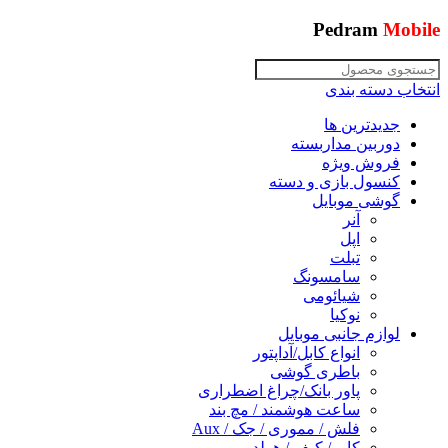
Pedram
Mobile
انتخاب دسته بندی
جدیدترین ها
دوربین مداربسته
فروش ویژه
کنسول بازی و دسته
گوشی موبایل
آنر
اپل
تبلت
سامسونگ
شیائومی
نوکیا
لوازم جانبی موبایل
انواع کابل/آداپتور
باطری گوشی
پاور بانک/چراغ اضطراری
ساعت هوشمند / مچ بند
فلش / مموری / جک / Aux
کاور/ کیف / هولدر