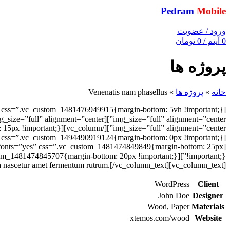
Pedram
Mobile
ورود / عضویت
0
آیتم
/
0
تومان
پروژه ها
خانه
»
پروژه ها
»
Venenatis nam phasellus
me_fonts=”yes” css=”.vc_custom_1481474849849{margin-bottom: 25px
ula nascetur amet fermentum rutrum.[/vc_column_text][vc_column_text]
WordPress
Client
John Doe
Designer
Wood, Paper
Materials
xtemos.com/wood
Website