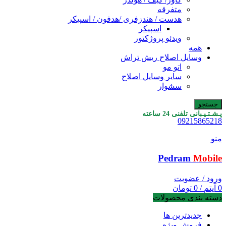
متفرقه
هدست / هندزفری /هدفون / اسپیکر
اسپیکر
ویدئو پروژکتور
همه
وسایل اصلاح ریش تراش
اتو مو
سایر وسایل اصلاح
سشوار
جستجو
پـشـتـیـبانی تلفنی 24 ساعته
09215865218
منو
Pedram
Mobile
ورود / عضویت
0
آیتم
/
0
تومان
دسته بندی محصولات
جدیدترین ها
فروش ویژه