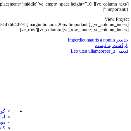
!important;}”]
View Project
[/vc_column_inner][vc_column_inner width=”7/12″ css=”.vc_custom_1481476640791{margin-bottom: 20px !important;}”]
[/vc_column_inner][/vc_row_inner][/vc_column][/vc_row]
جدیدتر
Imperdiet mauris a nontin
بازگشت به لیست
قدیمی تر
Leo uteu ullamcorper
تحویل سریع
ضمانت بازگش
دسته بندی ها
فروشگاه موبایل پدرام فروش آنلاین حود را با
گوش
داشتن بیش از 15 سال سابقه فروش حضوری
لوا
آغاز نمود. هدف ما در این فروشگاه ارائه
دور
محصولات با بهترین قیمت و ارسال در سریع
کنس
ترین زمان ممکن است.