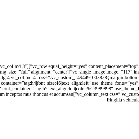
o” font_container=”tag:h5|text_align:left|color:%23989898″ use_the
la nascetur nam tellus a condimentum inceptos mus rhoncus et accumsan
fringilla vehic