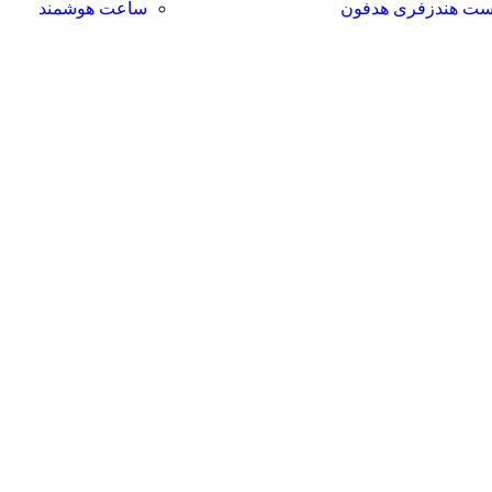
ت هندزفری هدفون
ساعت هوشمند
 حقوق این وبسایت برای فروشکاه اینترنتی پدرام موبایل محفوظ می با
طراحی سایت فروشگاهی
با لیدوما