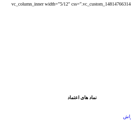
[/vc_column_text][vc_empty_space height=”10″][vc_row_inner equal_height=”yes” content_placement=”middle”][vc_column_inner width=”5/12
بودن
تضمین بهترین قیمت
نماد های اعتماد
شیراز - آرامگاه سعدی - نبش کوچه 13- موبایل
پدرام
راش