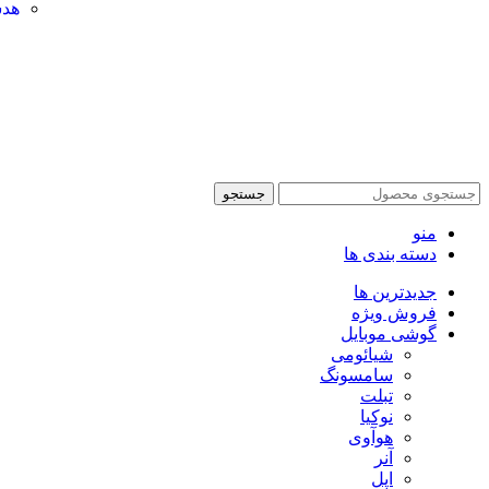
هدس
تمام
جستجو
منو
دسته بندی ها
جدیدترین ها
فروش ویژه
گوشی موبایل
شیائومی
سامسونگ
تبلت
نوکیا
هوآوی
آنر
اپل