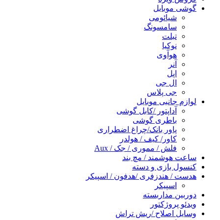
گوشی موبایل
شیائومی
سامسونگ
تبلت
نوکیا
هوآوی
آنر
اپل
ال جی
جی پلاس
لوازم جانبی موبایل
آداپتور /کابل گوشی
باطری گوشی
پاور بانک/چراغ اضطراری
کاور/ کیف / هولدر
فلش / مموری / جک / Aux
ساعت هوشمند / مچ بند
کنسول بازی و دسته
هدست / هندزفری /هدفون / اسپیکر
اسپیکر
دوربین مداربسته
ویدئو پروژکتور
وسایل اصلاح /ریش تراش