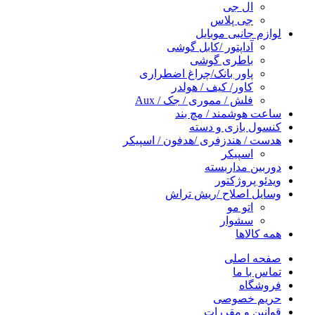
ال جی
جی پلاس
لوازم جانبی موبایل
آداپتور /کابل گوشی
باطری گوشی
پاور بانک/چراغ اضطراری
کاور/ کیف / هولدر
فلش / مموری / جک / Aux
ساعت هوشمند / مچ بند
کنسول بازی و دسته
هدست / هندزفری /هدفون / اسپیکر
اسپیکر
دوربین مداربسته
ویدئو پروژکتور
وسایل اصلاح /ریش تراش
اتو مو
سشوار
همه کالاها
صفحه اصلی
تماس با ما
فروشگاه
حریم خصوصی
قوانین و مقررات