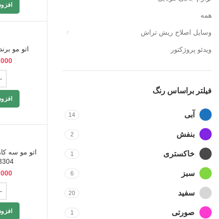
افزود
همه
وسایل اصلاح ریش تراش
اتو مو برند 
ویدئو پروژکتور
,000
فیلتر براساس رنگ
افزود
آبی
14
بنفش
2
خاکستری
1
3304 اصلی وکیو
سبز
,000
6
سفید
20
افزود
صورتی
1