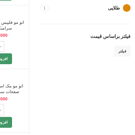
طلایی
1
قرمز
5
سرامیک
مشکی
45
,000
فیلتر براساس قیمت
میکس
19
فیلتر
نقره ای
1
افزود
صفحات سرا
,000
افزود