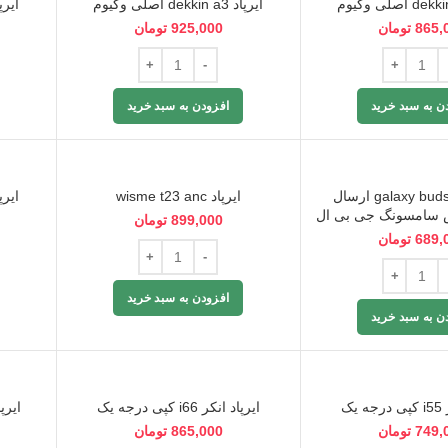
ایرپاد dekkin a3 اصلی وکیوم
ایرپاد ekkin a5
865,
تومان
925,000
تومان
ن به سبد خرید
افزودن به سبد خرید
ایرپاد galaxy buds air4 ارسال
ایرپاد wisme t23 anc
ایرپاد isme t25
سامسونگ جی بی ال
899,000
تومان
689,
تومان
افزودن به سبد خرید
ن به سبد خرید
یک
ایرپاد انکر i66 کپی درجه یک
ایرپاد انک
749,
تومان
865,000
تومان