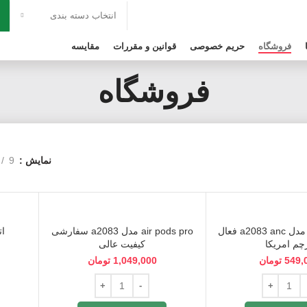
انتخاب دسته بندی
فروشگاه
حریم خصوصی
قوانین و مقررات
مقایسه
فروشگاه
نمایش
9
air pods pro مدل a2083 anc فعال
air pods pro مدل a2083 سفارشی
چم امریکا
کیفیت عالی
549,
تومان
1,049,000
تومان