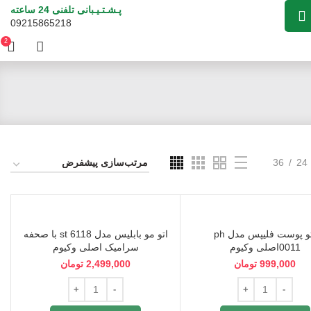
پـشـتـیـبانی تلفنی 24 ساعته
09215865218
2
36
24
اتو پوست فلیپس مدل ph
اتو مو بابلیس مدل st 6118 با صحفه
0011اصلی وکیوم
سرامیک اصلی وکیوم
999,000
تومان
2,499,000
تومان