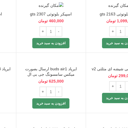
ثی gts 2163
اسپیکر بلوتوثی gts 2307
اس
1,099
تومان
460,000
تومان
ن به سبد خرید
افزودن به سبد خرید
ی شیشه ای مثلثی v2
ایرپاد buds air1 ارسال بصورت
میکس سامسونگ جی بی ال
299,
تومان
625,000
تومان
ن به سبد خرید
افزودن به سبد خرید