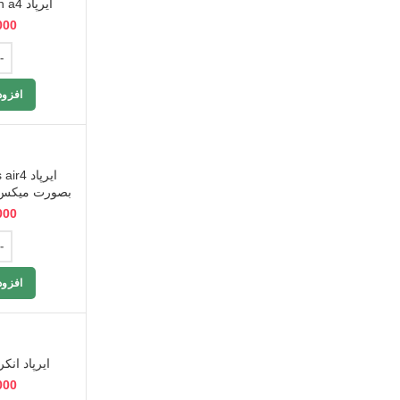
ایرپاد dekkin a4 اصلی وکیوم
000
افزود
بصورت میکس 
000
افزود
ایرپاد انکر i55 کپی درجه 
000