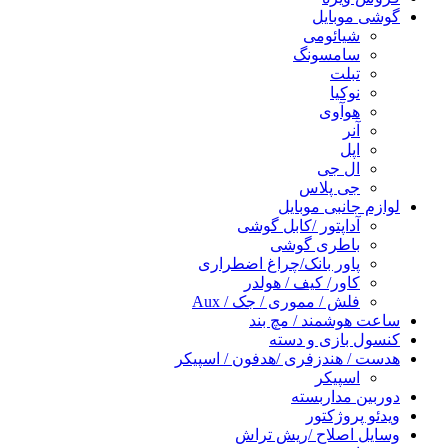
گوشی موبایل
شیائومی
سامسونگ
تبلت
نوکیا
هوآوی
آنر
اپل
ال جی
جی پلاس
لوازم جانبی موبایل
آداپتور /کابل گوشی
باطری گوشی
پاور بانک/چراغ اضطراری
کاور/ کیف / هولدر
فلش / مموری / جک / Aux
ساعت هوشمند / مچ بند
کنسول بازی و دسته
هدست / هندزفری /هدفون / اسپیکر
اسپیکر
دوربین مداربسته
ویدئو پروژکتور
وسایل اصلاح /ریش تراش