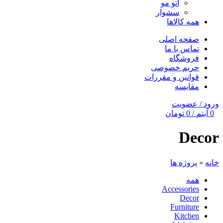
اتو مو
سشوار
همه کالاها
صفحه اصلی
تماس با ما
فروشگاه
حریم خصوصی
قوانین و مقررات
مقایسه
ورود / عضویت
0
آیتم
/
0
تومان
Decor
خانه
»
پروژه ها
همه
Accessories
Decor
Furniture
Kitchen