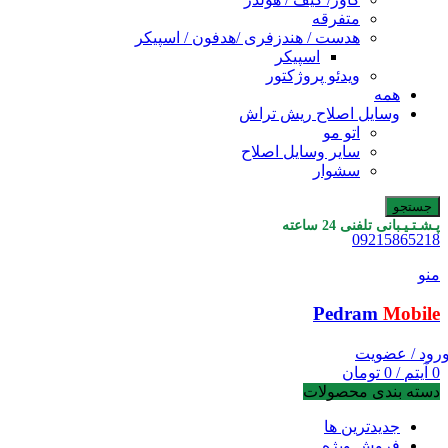
متفرقه
هدست / هندزفری /هدفون / اسپیکر
اسپیکر
ویدئو پروژکتور
همه
وسایل اصلاح ریش تراش
اتو مو
سایر وسایل اصلاح
سشوار
جستجو
پـشـتـیـبانی تلفنی 24 ساعته
09215865218
منو
Pedram
Mobile
رود / عضویت
0
آیتم
/
0
تومان
دسته بندی محصولات
جدیدترین ها
فروش ویژه