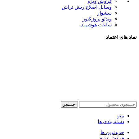
فروش ویژه
وسایل اصلاح ریش تراش
سشوار
ویدئو پروژکتور
ساعت هوشمند
نماد های اعتماد
شیراز - آرامگاه سعدی - نبش کوچه 13- موبایل پدرام
تمام حقوق این وبسایت برای فروشکاه اینترنتی پدرام موبایل
محفوظ می باشد.
طراحی سایت فروشگاهی
با لیدوما
جستجو
منو
دسته بندی ها
جدیدترین ها
فروش ویژه