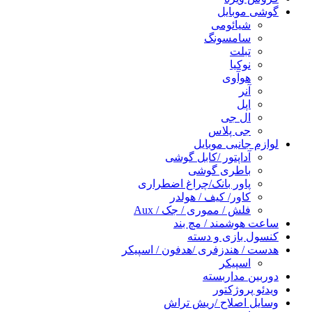
گوشی موبایل
شیائومی
سامسونگ
تبلت
نوکیا
هوآوی
آنر
اپل
ال جی
جی پلاس
لوازم جانبی موبایل
آداپتور /کابل گوشی
باطری گوشی
پاور بانک/چراغ اضطراری
کاور/ کیف / هولدر
فلش / مموری / جک / Aux
ساعت هوشمند / مچ بند
کنسول بازی و دسته
هدست / هندزفری /هدفون / اسپیکر
اسپیکر
دوربین مداربسته
ویدئو پروژکتور
وسایل اصلاح /ریش تراش