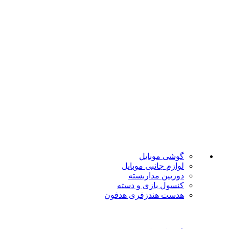
ضمانت اصل بودن
تضمین بهترین قیمت
فروشگاه موبایل پدرام فروش آنلاین حود را با داشتن بیش از 15
سال سابقه فروش حضوری آغاز نمود. هدف ما در این فروشگاه
ارائه محصولات با بهترین قیمت و ارسال در سریع ترین زمان ممکن
است.
دسته بندی ها
گوشی موبایل
لوازم جانبی موبایل
دوربین مداربسته
کنسول بازی و دسته
هدست هندزفری هدفون
لینک های مفید