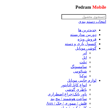
Pedram
Mobile
انتخاب دسته بندی
جدیدترین ها
دوربین مداربسته
فروش ویژه
کنسول بازی و دسته
گوشی موبایل
آنر
اپل
تبلت
سامسونگ
شیائومی
نوکیا
لوازم جانبی موبایل
انواع کابل/آداپتور
باطری گوشی
پاور بانک/چراغ اضطراری
ساعت هوشمند / مچ بند
فلش / مموری / جک / Aux
کاور/ کیف / هولدر