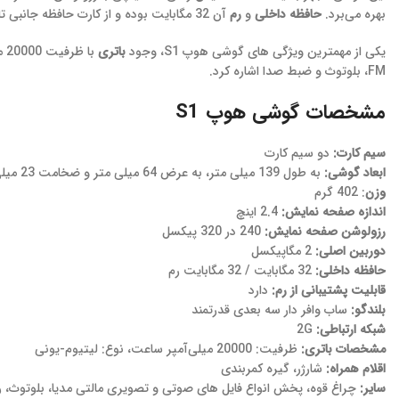
بهره می‌برد.
حافظه داخلی
و
رم
آن 32 مگابایت بوده و از کارت حافظه جانبی تا ظرفیت 8 گیگابایت پشتیبانی می‌نماید
یکی از مهمترین ویژگی های گوشی هوپ S1، وجود
باتری
با
FM، بلوتوث و ضبط صدا اشاره کرد.
مشخصات گوشی هوپ S1
سیم کارت:
دو سیم کارت
ابعاد گوشی:
به طول 139 میلی متر، به عرض 64 میلی متر و ضخامت 23 میلی متر
وزن
: 402 گرم
اندازه صفحه نمایش:
2.4 اینچ
رزولوشن صفحه نمایش:
240 در 320 پیکسل
دوربین اصلی:
2 مگاپیکسل
حافظه داخلی:
32 مگابایت / 32 مگابایت رم
قابلیت پشتیبانی از رم:
دارد
بلندگو:
ساب وافر دار سه بعدی قدرتمند
شبکه ارتباطی:
2G
مشخصات باتری:
ظرفیت: 20000 میلی‌آمپر ساعت، نوع: لیتیوم-یونی
اقلام همراه:
شارژر، گیره کمربندی
سایر:
چراغ قوه، پخش انواع فایل های صوتی و تصویری مالتی مدیا، بلوتوث، رادیو FM، ضبط صدا، قابلیت تبدیل به پاوربانک، زبان فارسی، ویبره، دارای قابلیت تغییر صدا، 