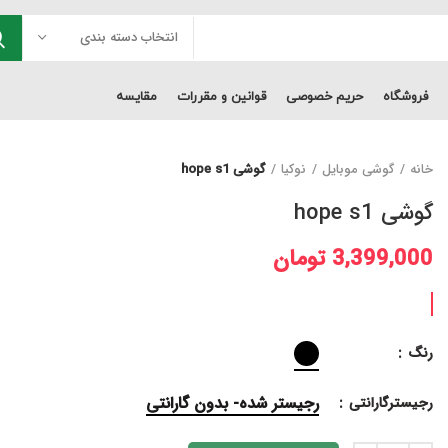
انتخاب دسته بندی
فروشگاه
حریم خصوصی
قوانین و مقررات
مقایسه
خانه
گوشی موبایل
نوکیا
گوشی hope s1
گوشی hope s1
3,399,000
تومان
رنگ
رجیستر شده- بدون گارانتی
رجیسترگارانتی