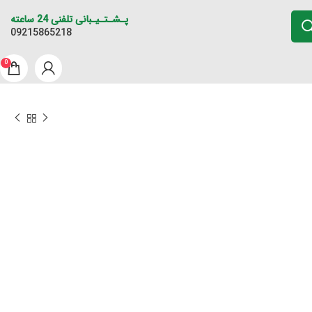
پـشـتـیـبانی تلفنی 24 ساعته
09215865218
0