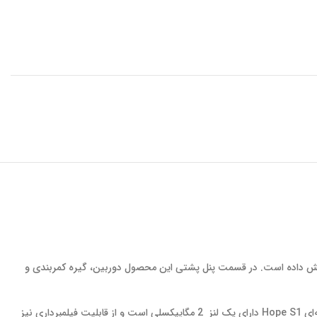
ابر ضربات افزایش داده است. در قسمت پنل پشتی این محصول دوربین، گیره کمربندی و
گوشی دکمه‌ای Hope S1 دارای یک لنز 2 مگاپیکسلی است و از قابلیت فیلمبرداری نیز