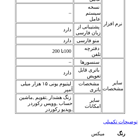
نسخه
–
سیستم
عامل
نرم افزار
پشتیبانی از
دارد
زبان فارسی
منو فارسی
دارد
دفترچه
‬ 100تا 200
تلفن
–
سنسورها
باتری قابل
دارد
تعویض
سایر
مشخصات
لیتیوم یونی ۱۵ هزار میلی
مشخصات
باتری
آمپر
زنگ هشدار ,تقویم ,ماشین
سایر
حساب ,وویس رکوردر
امکانات
,ویدیو رکوردر
توضیحات تکمیلی
رنگ
میکس