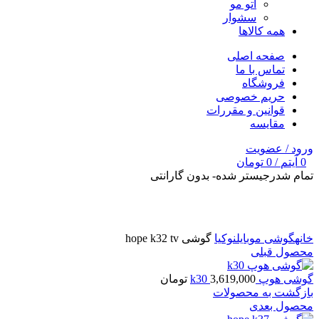
اتو مو
سشوار
همه کالاها
صفحه اصلی
تماس با ما
فروشگاه
حریم خصوصی
قوانین و مقررات
مقایسه
ورود / عضویت
0
آیتم
/
0
تومان
تمام شد
رجیستر شده- بدون گارانتی
برای بزرگنمایی کلیک کنید
خانه
گوشی موبایل
نوکیا
گوشی hope k32 tv
محصول قبلی
گوشی هوپ k30
3,619,000
تومان
بازگشت به محصولات
محصول بعدی