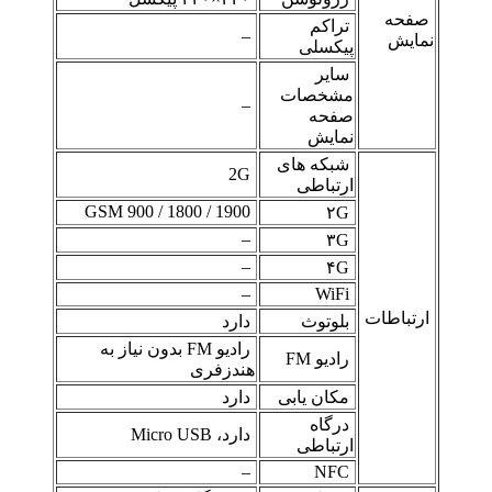
صفحه
تراکم
–
نمایش
پیکسلی
سایر
مشخصات
–
صفحه
نمایش
شبکه های
2G
ارتباطی
GSM 900 / 1800 / 1900
۲G
–
۳G
–
۴G
–
WiFi
ارتباطات
بلوتوث
دارد
رادیو FM بدون نیاز به
رادیو FM
هندزفری
مکان یابی
دارد
درگاه
دارد، Micro USB
ارتباطی
–
NFC