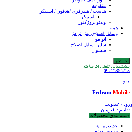
متفرقه
هدست / هندزفری /هدفون / اسپیکر
اسپیکر
ویدئو پروژکتور
همه
وسایل اصلاح ریش تراش
اتو مو
سایر وسایل اصلاح
سشوار
جستجو
پـشـتـیـبانی تلفنی 24 ساعته
09215865218
منو
Pedram
Mobile
رود / عضویت
0
آیتم
/
0
تومان
دسته بندی محصولات
جدیدترین ها
فروش ویژه