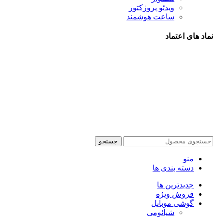
ویدئو پروژکتور
ساعت هوشمند
نماد های اعتماد
شیراز - آرامگاه سعدی - نبش کوچه 13- موبایل پدرام
تمام حقوق این وبسایت برای فروشکاه اینترنتی پدرام موبایل
محفوظ می باشد.
طراحی سایت فروشگاهی
با لیدوما
جستجو
منو
دسته بندی ها
جدیدترین ها
فروش ویژه
گوشی موبایل
شیائومی