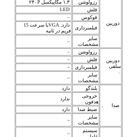
رزولوشن
۱.۳ مگاپیکسل ۲۴۰P
LED
فلش
–
فوکوس
دوربین
دارد, VGAبا سرعت 15
فیلمبرداری
فریم در ثانیه
سایر
–
مشخصات
–
رزولوشن
–
فلش
دوربین
سلفی
–
فیلمبرداری
.
سایر
–
مشخصات
بلندگو
دارد
خروجی
ندارد
هدفون
صدا .
ضبط صدا
دارد
سایر
–
مشخصات
سیستم
–
عامل