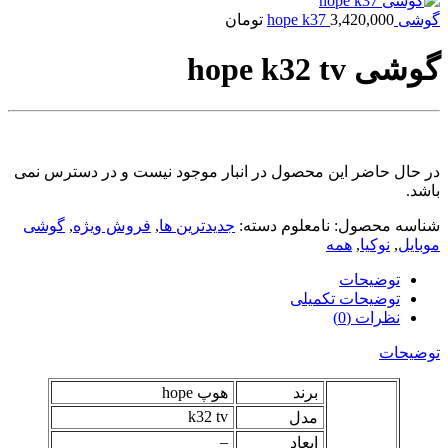
گوشی hope k37
3,420,000
تومان
گوشی hope k32 tv
در حال حاضر این محصول در انبار موجود نیست و در دسترس نمی
باشد.
شناسه محصول:
نامعلوم
دسته:
جدیدترین ها
,
فروش ویژه
,
گوشی
موبایل
,
نوکیا
,
همه
توضیحات
توضیحات تکمیلی
نظرات (0)
توضیحات
برند
هوپ hope
k32 tv
مدل
–
ابعاد