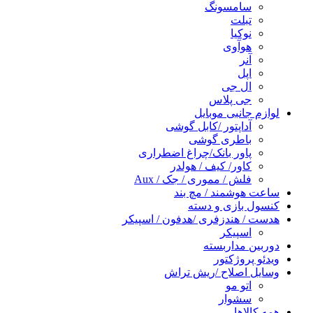
سامسونگ
تبلت
نوکیا
هوآوی
آنر
اپل
ال جی
جی پلاس
لوازم جانبی موبایل
آداپتور /کابل گوشی
باطری گوشی
پاور بانک/چراغ اضطراری
کاور/ کیف / هولدر
فلش / مموری / جک / Aux
ساعت هوشمند / مچ بند
کنسول بازی و دسته
هدست / هندزفری /هدفون / اسپیکر
اسپیکر
دوربین مداربسته
ویدئو پروژکتور
وسایل اصلاح /ریش تراش
اتو مو
سشوار
همه کالاها