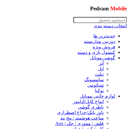
Pedram
Mobile
انتخاب دسته بندی
جدیدترین ها
دوربین مداربسته
فروش ویژه
کنسول بازی و دسته
گوشی موبایل
آنر
اپل
تبلت
سامسونگ
شیائومی
نوکیا
لوازم جانبی موبایل
انواع کابل/آداپتور
باطری گوشی
پاور بانک/چراغ اضطراری
ساعت هوشمند / مچ بند
فلش / مموری / جک / Aux
کاور/ کیف / هولدر