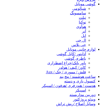
گوشی موبایل
شیائومی
سامسونگ
تبلت
نوکیا
هوآوی
آنر
اپل
ال جی
جی پلاس
لوازم جانبی موبایل
آداپتور /کابل گوشی
باطری گوشی
پاور بانک/چراغ اضطراری
کاور/ کیف / هولدر
فلش / مموری / جک / Aux
ساعت هوشمند / مچ بند
کنسول بازی و دسته
هدست / هندزفری /هدفون / اسپیکر
اسپیکر
دوربین مداربسته
ویدئو پروژکتور
وسایل اصلاح /ریش تراش