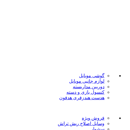
تضمین بهترین قیمت
فروشگاه موبایل پدرام فروش آنلاین حود را با داشتن بیش از 15
سال سابقه فروش حضوری آغاز نمود. هدف ما در این فروشگاه
ارائه محصولات با بهترین قیمت و ارسال در سریع ترین زمان ممکن
است.
دسته بندی ها
گوشی موبایل
لوازم جانبی موبایل
دوربین مداربسته
کنسول بازی و دسته
هدست هندزفری هدفون
لینک های مفید
فروش ویژه
وسایل اصلاح ریش تراش
سشوار