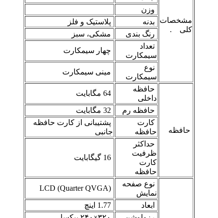
وزن
مشخصات
بدنه
پلاستیک و فلز
کلی .
رنگ بندی
مشکی، سبز
تعداد
چهار سیمکارت
سیمکارت
نوع
مینی سیمکارت
سیمکارت
حافظه
64 مگابایت
داخلی
حافظه رم
32 مگابایت
کارت
پشتیبانی از کارت حافظه
حافظه
حافظه
جانبی
حداکثر
ظرفیت
16 گیگابایت
کارت
حافظه
نوع صفحه
(LCD (Quarter QVGA
نمایش
ابعاد
1.77 اینچ
رزولوشن
۳۲۰×۲۴۰ پیکسل