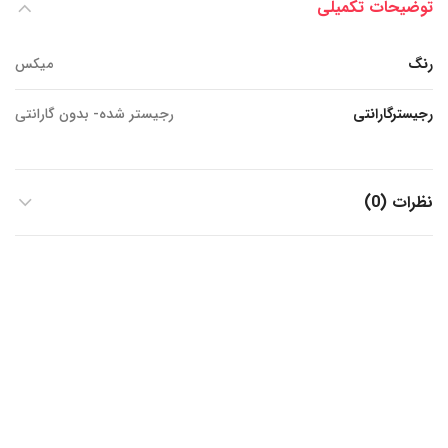
توضیحات تکمیلی
رنگ
میکس
رجیسترگارانتی
رجیستر شده- بدون گارانتی
نظرات (0)