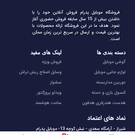
فروشگاه موبایل پدرام فروش آنلاین حود را با
داشتن بیش از 15 سال سابقه فروش حضوری آغاز
نمود. هدف ما در این فروشگاه ارائه محصولات با
بهترین قیمت و ارسال در سریع ترین زمان ممکن
است.
دسته بندی ها
لینک های مفید
گوشی موبایل
فروش ویژه
لوازم جانبی موبایل
وسایل اصلاح ریش تراش
دوربین مداربسته
سشوار
کنسول بازی و دسته
ویدئو پروژکتور
هدست هندزفری هدفون
ساعت هوشمند
نماد های اعتماد
شیراز - آرامگاه سعدی - نبش کوچه 13- موبایل پدرام