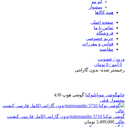
اتو مو
سشوار
همه کالاها
صفحه اصلی
تماس با ما
فروشگاه
حریم خصوصی
قوانین و مقررات
مقایسه
ورود / عضویت
0
آیتم
/
0
تومان
رجیستر شده- بدون گارانتی
برای بزرگنمایی کلیک کنید
خانه
گوشی موبایل
نوکیا
گوشی هوپ k30
محصول قبلی
گوشی نوکیا 5710 xpressaudio(بدون گارانتی)کامل فارسی کیفیت
عالی
3,499,000
تومان