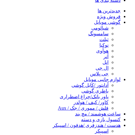
دسته بندی ها
جدیدترین ها
فروش ویژه
گوشی موبایل
شیائومی
سامسونگ
تبلت
نوکیا
هوآوی
آنر
اپل
ال جی
جی پلاس
لوازم جانبی موبایل
آداپتور /کابل گوشی
باطری گوشی
پاور بانک/چراغ اضطراری
کاور/ کیف / هولدر
فلش / مموری / جک / Aux
ساعت هوشمند / مچ بند
کنسول بازی و دسته
هدست / هندزفری /هدفون / اسپیکر
اسپیکر