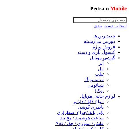
Pedram
Mobile
انتخاب دسته بندی
جدیدترین ها
دوربین مداربسته
فروش ویژه
کنسول بازی و دسته
گوشی موبایل
آنر
اپل
تبلت
سامسونگ
شیائومی
نوکیا
لوازم جانبی موبایل
انواع کابل/آداپتور
باطری گوشی
پاور بانک/چراغ اضطراری
ساعت هوشمند / مچ بند
فلش / مموری / جک / Aux
کاور/ کیف / هولدر