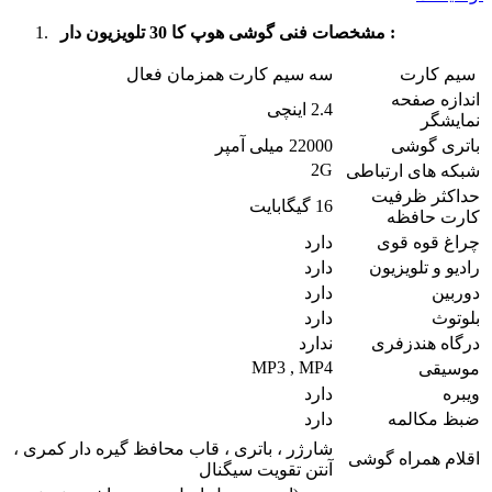
مشخصات فنی گوشی هوپ کا 30 تلویزیون دار :
سیم کارت
سه سیم کارت همزمان فعال
اندازه صفحه
2.4 اینچی
نمایشگر
باتری گوشی
22000 میلی آمپر
2G
شبکه های ارتباطی
حداکثر ظرفیت
16 گیگابایت
کارت حافظه
چراغ قوه قوی
دارد
رادیو و تلویزیون
دارد
دوربین
دارد
بلوتوث
دارد
درگاه هندزفری
ندارد
MP3 , MP4
موسیقی
ویبره
دارد
ضبظ مکالمه
دارد
شارژر ، باتری ، قاب محافظ گیره دار کمری ،
اقلام همراه گوشی
آنتن تقویت سیگنال