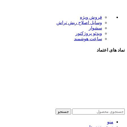
لینک های مفید
فروش ویژه
وسایل اصلاح ریش تراش
سشوار
ویدئو پروژکتور
ساعت هوشمند
نماد های اعتماد
شیراز - آرامگاه سعدی - نبش کوچه 13- موبایل پدرام
تمام حقوق این وبسایت برای فروشکاه اینترنتی پدرام موبایل
محفوظ می باشد.
طراحی سایت فروشگاهی
با لیدوما
جستجو
منو