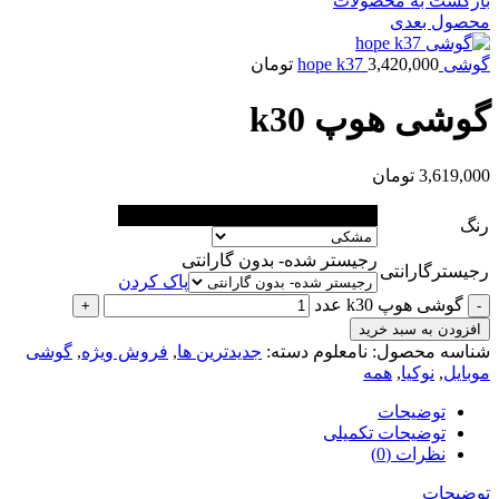
بازگشت به محصولات
محصول بعدی
گوشی hope k37
3,420,000
تومان
گوشی هوپ k30
3,619,000
تومان
مشکی
رنگ
رجیستر شده- بدون گارانتی
رجیسترگارانتی
پاک کردن
گوشی هوپ k30 عدد
افزودن به سبد خرید
شناسه محصول:
نامعلوم
دسته:
جدیدترین ها
,
فروش ویژه
,
گوشی
موبایل
,
نوکیا
,
همه
توضیحات
توضیحات تکمیلی
نظرات (0)
توضیحات