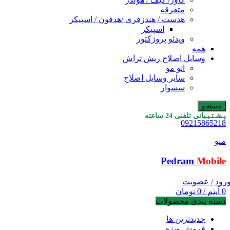
متفرقه
هدست / هندزفری /هدفون / اسپیکر
اسپیکر
ویدئو پروژکتور
همه
وسایل اصلاح ریش تراش
اتو مو
سایر وسایل اصلاح
سشوار
جستجو
پـشـتـیـبانی تلفنی 24 ساعته
09215865218
منو
Pedram
Mobile
رود / عضویت
0
آیتم
/
0
تومان
دسته بندی محصولات
جدیدترین ها
فروش ویژه