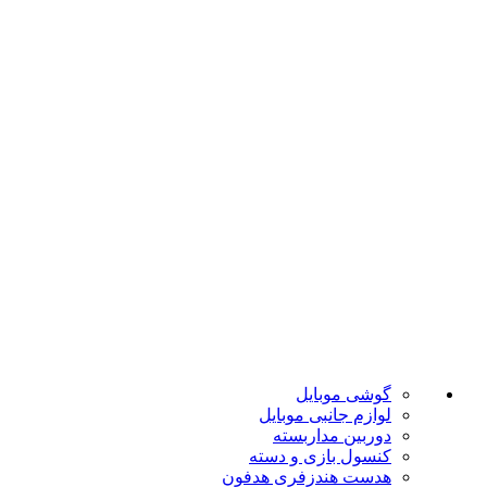
ارسال به تمام نقاط کشور
ضمانت اصل بودن
تضمین بهترین قیمت
فروشگاه موبایل پدرام فروش آنلاین حود را با داشتن بیش از 15
سال سابقه فروش حضوری آغاز نمود. هدف ما در این فروشگاه
ارائه محصولات با بهترین قیمت و ارسال در سریع ترین زمان ممکن
است.
دسته بندی ها
گوشی موبایل
لوازم جانبی موبایل
دوربین مداربسته
کنسول بازی و دسته
هدست هندزفری هدفون