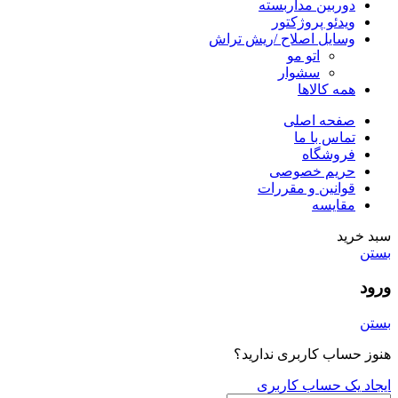
دوربین مداربسته
ویدئو پروژکتور
وسایل اصلاح /ریش تراش
اتو مو
سشوار
همه کالاها
صفحه اصلی
تماس با ما
فروشگاه
حریم خصوصی
قوانین و مقررات
مقایسه
سبد خرید
بستن
ورود
بستن
هنوز حساب کاربری ندارید؟
ایجاد یک حساب کاربری