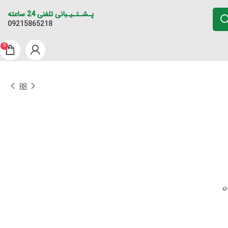
پـشـتـیـبانی تلفنی 24 ساعته
09215865218
0
ن