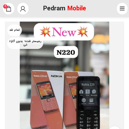
Pedram
Mobile
0
تمام شد
رجیستر شده- بدون گاران
تی