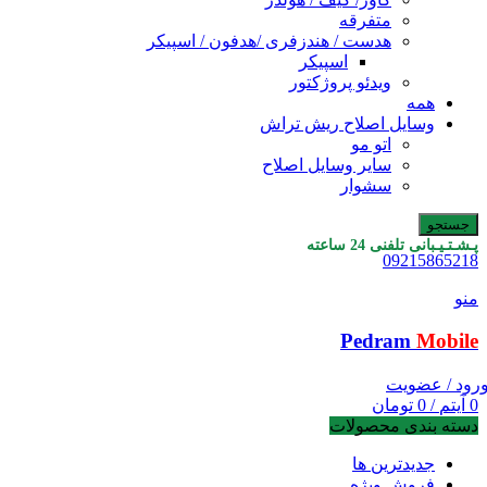
متفرقه
هدست / هندزفری /هدفون / اسپیکر
اسپیکر
ویدئو پروژکتور
همه
وسایل اصلاح ریش تراش
اتو مو
سایر وسایل اصلاح
سشوار
جستجو
پـشـتـیـبانی تلفنی 24 ساعته
09215865218
منو
Pedram
Mobile
رود / عضویت
0
آیتم
/
0
تومان
دسته بندی محصولات
جدیدترین ها
فروش ویژه