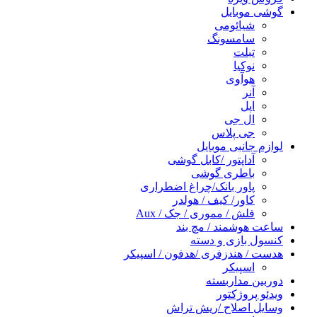
گوشی موبایل
شیائومی
سامسونگ
تبلت
نوکیا
هوآوی
آنر
اپل
ال جی
جی پلاس
لوازم جانبی موبایل
آداپتور /کابل گوشی
باطری گوشی
پاور بانک/چراغ اضطراری
کاور/ کیف / هولدر
فلش / مموری / جک / Aux
ساعت هوشمند / مچ بند
کنسول بازی و دسته
هدست / هندزفری /هدفون / اسپیکر
اسپیکر
دوربین مداربسته
ویدئو پروژکتور
وسایل اصلاح /ریش تراش