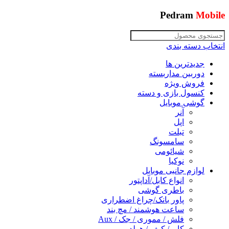
Pedram
Mobile
انتخاب دسته بندی
جدیدترین ها
دوربین مداربسته
فروش ویژه
کنسول بازی و دسته
گوشی موبایل
آنر
اپل
تبلت
سامسونگ
شیائومی
نوکیا
لوازم جانبی موبایل
انواع کابل/آداپتور
باطری گوشی
پاور بانک/چراغ اضطراری
ساعت هوشمند / مچ بند
فلش / مموری / جک / Aux
کاور/ کیف / هولدر