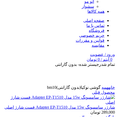
اتو مو
سشوار
همه کالاها
صفحه اصلی
تماس با ما
فروشگاه
حریم خصوصی
قوانین و مقررات
مقایسه
ورود / عضویت
0
آیتم
/
0
تومان
تمام شد
رجیستر شده- بدون گارانتی
برای بزرگنمایی کلیک کنید
خانه
همه
گوشی نوکیا(بدون گارانتی)bm10
محصول قبلی
شارژر سامسونگ 15w مدل Adapter EP-T1510 فست شارژ اصلی
289,000
تومان