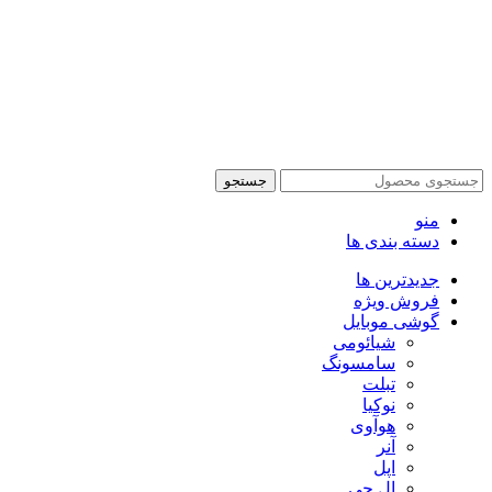
تمام حقوق این وبسایت برای فروشکاه اینترنتی پدرام موبایل
محفوظ می باشد.
طراحی سایت فروشگاهی
با لیدوما
جستجو
منو
دسته بندی ها
جدیدترین ها
فروش ویژه
گوشی موبایل
شیائومی
سامسونگ
تبلت
نوکیا
هوآوی
آنر
اپل
ال جی