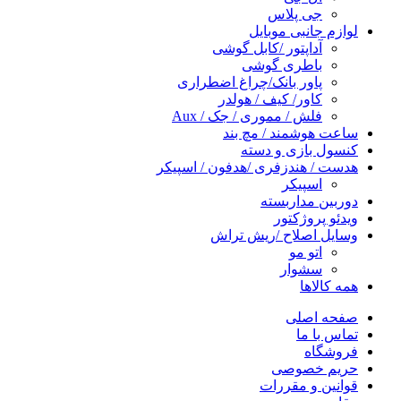
جی پلاس
لوازم جانبی موبایل
آداپتور /کابل گوشی
باطری گوشی
پاور بانک/چراغ اضطراری
کاور/ کیف / هولدر
فلش / مموری / جک / Aux
ساعت هوشمند / مچ بند
کنسول بازی و دسته
هدست / هندزفری /هدفون / اسپیکر
اسپیکر
دوربین مداربسته
ویدئو پروژکتور
وسایل اصلاح /ریش تراش
اتو مو
سشوار
همه کالاها
صفحه اصلی
تماس با ما
فروشگاه
حریم خصوصی
قوانین و مقررات