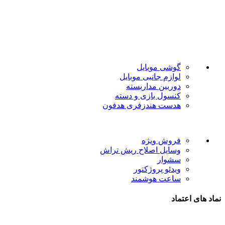
فروشگاه موبایل پدرام فروش آنلاین حود را با داشتن بیش از 15
سال سابقه فروش حضوری آغاز نمود. هدف ما در این فروشگاه
ارائه محصولات با بهترین قیمت و ارسال در سریع ترین زمان ممکن
است.
دسته بندی ها
گوشی موبایل
لوازم جانبی موبایل
دوربین مداربسته
کنسول بازی و دسته
هدست هندزفری هدفون
لینک های مفید
فروش ویژه
وسایل اصلاح ریش تراش
سشوار
ویدئو پروژکتور
ساعت هوشمند
نماد های اعتماد
شیراز - آرامگاه سعدی - نبش کوچه 13- موبایل پدرام