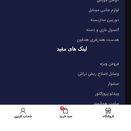
لوازم جانبی موبایل
دوربین مداربسته
کنسول بازی و دسته
هدست هندزفری هدفون
لینک های مفید
فروش ویژه
وسایل اصلاح ریش تراش
سشوار
ویدئو پروژکتور
ساعت هوشمند
0
نماد های اعتماد
فروشگاه
سبد خرید
حساب کاربری
شیراز - آرامگاه سعدی - نبش کوچه 13- موبایل پدرام