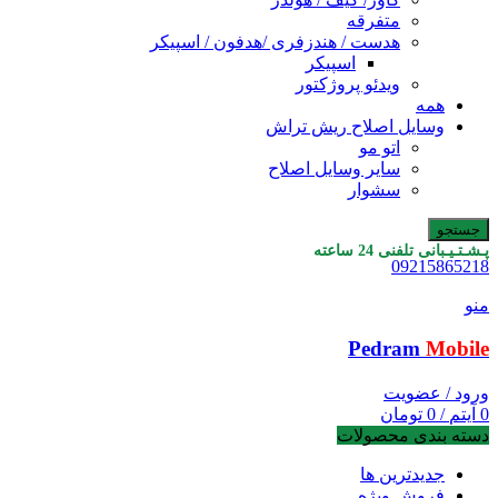
متفرقه
هدست / هندزفری /هدفون / اسپیکر
اسپیکر
ویدئو پروژکتور
همه
وسایل اصلاح ریش تراش
اتو مو
سایر وسایل اصلاح
سشوار
جستجو
پـشـتـیـبانی تلفنی 24 ساعته
09215865218
منو
Pedram
Mobile
ورود / عضویت
0
آیتم
/
0
تومان
دسته بندی محصولات
جدیدترین ها
فروش ویژه