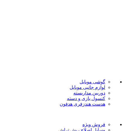
ضمانت اصل بودن
تضمین بهترین قیمت
فروشگاه موبایل پدرام فروش آنلاین حود را با داشتن بیش از 15 سال سابقه فروش حضوری آغاز نمود. هدف ما در این فروشگاه ارائه محصولات با بهترین قیمت و ارسال در سریع ترین زمان ممکن است.
دسته بندی ها
گوشی موبایل
لوازم جانبی موبایل
دوربین مداربسته
کنسول بازی و دسته
هدست هندزفری هدفون
لینک های مفید
فروش ویژه
وسایل اصلاح ریش تراش