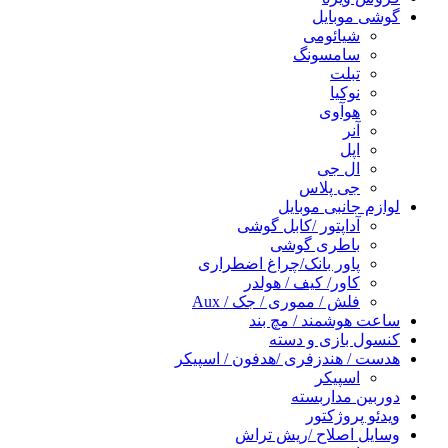
گوشی موبایل
شیائومی
سامسونگ
تبلت
نوکیا
هوآوی
آنر
اپل
ال جی
جی پلاس
لوازم جانبی موبایل
آداپتور /کابل گوشی
باطری گوشی
پاور بانک/چراغ اضطراری
کاور/ کیف / هولدر
فلش / مموری / جک / Aux
ساعت هوشمند / مچ بند
کنسول بازی و دسته
هدست / هندزفری /هدفون / اسپیکر
اسپیکر
دوربین مداربسته
ویدئو پروژکتور
وسایل اصلاح /ریش تراش