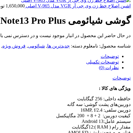
اشین اصلاح خط زن وی جی آر VGR مدل V-965 اصلی
1,650,000
تو
گوشی شیائومی Redmi Note13 Pro Plus حافظه 256 گیگابایت و رم 12 گیگابایت 5G
در حال حاضر این محصول در انبار موجود نیست و در دسترس نمی با
شناسه محصول:
نامعلوم
دسته:
جدیدترین ها
,
شیائومی
,
فروش ویژه
,
توضیحات
توضیحات تکمیلی
نظرات (0)
توضیحات
ویژگی های کالا :
حافظه داخلی:
256 گیگابایت
دوربین‌های پشت گوشی:
سه گانه
دوربین سلفی:
16MP, f/2.4
کیفیت دوربین: 2 +
8 + 200 مگاپیکسل
سیستم عامل:
Android 13
مقدار رام ( RAM ):
12گیگابایت
فناوری صفحه‌نمایش:
AMOLED