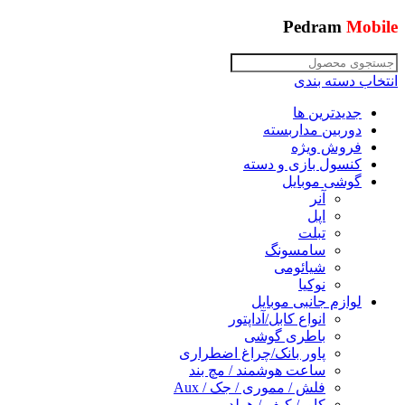
Pedram
Mobile
انتخاب دسته بندی
جدیدترین ها
دوربین مداربسته
فروش ویژه
کنسول بازی و دسته
گوشی موبایل
آنر
اپل
تبلت
سامسونگ
شیائومی
نوکیا
لوازم جانبی موبایل
انواع کابل/آداپتور
باطری گوشی
پاور بانک/چراغ اضطراری
ساعت هوشمند / مچ بند
فلش / مموری / جک / Aux
کاور/ کیف / هولدر