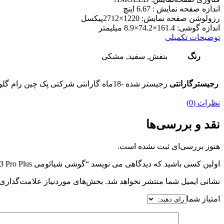
اندازه صفحه نمایش :
6.67 اینچ
رزولوشن صفحه نمایش:
1220×2712پیکسل
اندازه گوشی:
161.4×74.2×8.9 میلیمتر
توضیحات تکمیلی
رنگ
بنفش, سفید, مشکی
رجیسترگارانتی
رجیستر شده -18ماه گارانتی شرکتی پک چین رام گلوبال
نظرات (0)
نقد و بررسی‌ها
هنوز بررسی‌ای ثبت نشده است.
اولین کسی باشید که دیدگاهی می نویسد “گوشی شیائومی Redmi Note13 Pro Plus حافظه 256 گیگابایت و رم 12 گیگابایت 5G”
نشانی ایمیل شما منتشر نخواهد شد.
بخش‌های موردنیاز علامت‌گذاری 
امتیاز شما