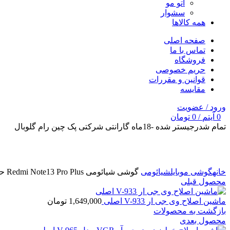
اتو مو
سشوار
همه کالاها
صفحه اصلی
تماس با ما
فروشگاه
حریم خصوصی
قوانین و مقررات
مقایسه
ورود / عضویت
0
آیتم
/
0
تومان
تمام شد
رجیستر شده -18ماه گارانتی شرکتی پک چین رام گلوبال
برای بزرگنمایی کلیک کنید
خانه
گوشی موبایل
شیائومی
گوشی شیائومی Redmi Note13 Pro Plus حافظه 256 گیگابایت و رم 12 گیگابایت 5G
محصول قبلی
ماشین اصلاح وی جی ار V-933 اصلی
1,649,000
تومان
بازگشت به محصولات
محصول بعدی