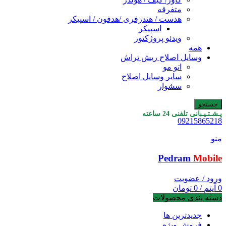
متفرقه
هدست / هندزفری /هدفون / اسپیکر
اسپیکر
ویدئو پروژکتور
همه
وسایل اصلاح ریش تراش
اتو مو
سایر وسایل اصلاح
سشوار
جستجو
پـشـتـیـبانی تلفنی 24 ساعته
09215865218
منو
Pedram
Mobile
ورود / عضویت
0
آیتم
/
0
تومان
دسته بندی محصولات
جدیدترین ها
فروش ویژه