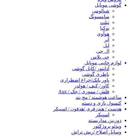
گوشی موبایل
شیائومی
سامسونگ
تبلت
نوکیا
هوآوی
آنر
اپل
ال جی
جی پلاس
لوازم جانبی موبایل
آداپتور /کابل گوشی
باطری گوشی
پاور بانک/چراغ اضطراری
کاور/ کیف / هولدر
فلش / مموری / جک / Aux
ساعت هوشمند / مچ بند
کنسول بازی و دسته
هدست / هندزفری /هدفون / اسپیکر
اسپیکر
دوربین مداربسته
ویدئو پروژکتور
وسایل اصلاح /ریش تراش