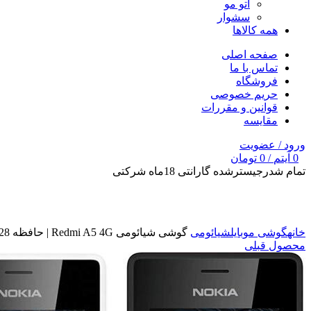
اتو مو
سشوار
همه کالاها
صفحه اصلی
تماس با ما
فروشگاه
حریم خصوصی
قوانین و مقررات
مقایسه
ورود / عضویت
0
آیتم
/
0
تومان
تمام شد
رجیسترشده گارانتی 18ماه شرکتی
برای بزرگنمایی کلیک کنید
خانه
گوشی موبایل
شیائومی
گوشی شیائومی Redmi A5 4G | حافظه 128 رم 4 گیگابایت
محصول قبلی