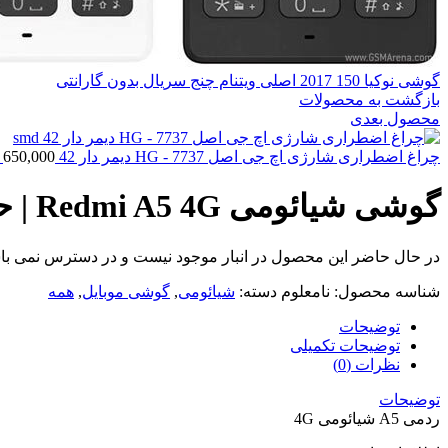
گوشی نوکیا 150 2017 اصلی ویتنام چنج سریال بدون گارانتی
بازگشت به محصولات
محصول بعدی
چراغ اضطراری شارژی اچ جی اصل HG - 7737 دیمر دار 42 smd
650,000
گوشی شیائومی Redmi A5 4G | حافظه 128 رم 4 گیگابایت
در حال حاضر این محصول در انبار موجود نیست و در دسترس نمی با
شناسه محصول:
نامعلوم
دسته:
شیائومی
,
گوشی موبایل
,
همه
توضیحات
توضیحات تکمیلی
نظرات (0)
توضیحات
ردمی A5 شیائومی 4G