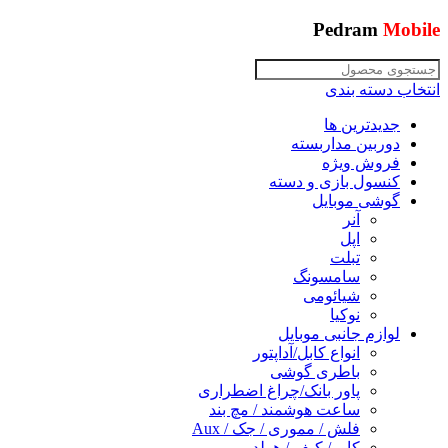
Pedram
Mobile
انتخاب دسته بندی
جدیدترین ها
دوربین مداربسته
فروش ویژه
کنسول بازی و دسته
گوشی موبایل
آنر
اپل
تبلت
سامسونگ
شیائومی
نوکیا
لوازم جانبی موبایل
انواع کابل/آداپتور
باطری گوشی
پاور بانک/چراغ اضطراری
ساعت هوشمند / مچ بند
فلش / مموری / جک / Aux
کاور/ کیف / هولدر