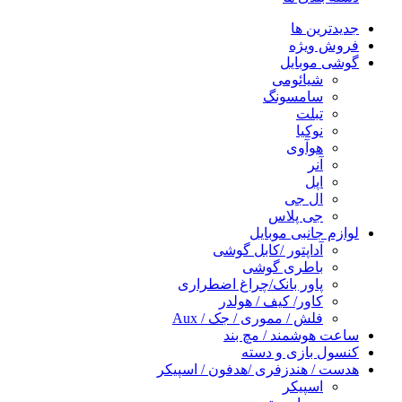
جدیدترین ها
فروش ویژه
گوشی موبایل
شیائومی
سامسونگ
تبلت
نوکیا
هوآوی
آنر
اپل
ال جی
جی پلاس
لوازم جانبی موبایل
آداپتور /کابل گوشی
باطری گوشی
پاور بانک/چراغ اضطراری
کاور/ کیف / هولدر
فلش / مموری / جک / Aux
ساعت هوشمند / مچ بند
کنسول بازی و دسته
هدست / هندزفری /هدفون / اسپیکر
اسپیکر