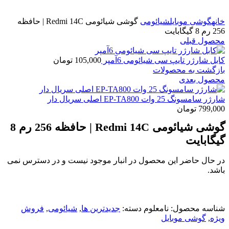
برای بزرگنمایی کلیک کنید
خانه
گوشی موبایل
شیائومی
گوشی شیائومی Redmi 14C | حافظه
256 رم 8 گیگابایت
محصول قبلی
کابل شارژر تایپ سی شیائومی 6آمپر
105,000
تومان
بازگشت به محصولات
محصول بعدی
شارژر سامسونگ 25 وات EP-TA800 اصلی سریال دار
799,000
تومان
گوشی شیائومی Redmi 14C | حافظه 256 رم 8
گیگابایت
در حال حاضر این محصول در انبار موجود نیست و در دسترس نمی
باشد.
شناسه محصول:
نامعلوم
دسته:
جدیدترین ها
,
شیائومی
,
فروش
ویژه
,
گوشی موبایل