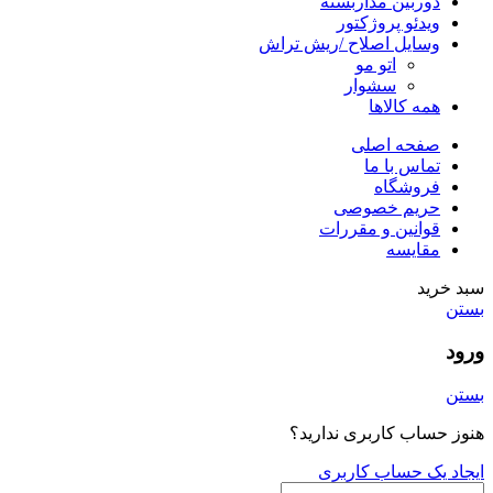
دوربین مداربسته
ویدئو پروژکتور
وسایل اصلاح /ریش تراش
اتو مو
سشوار
همه کالاها
صفحه اصلی
تماس با ما
فروشگاه
حریم خصوصی
قوانین و مقررات
مقایسه
سبد خرید
بستن
ورود
بستن
هنوز حساب کاربری ندارید؟
ایجاد یک حساب کاربری