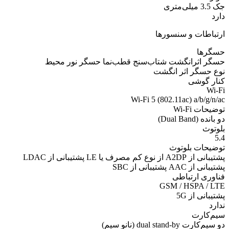
جک 3.5 میلی‌متری
دارد
ارتباطات و سنسورها
حسگرها
حسگر اثرانگشت شتاب‌سنج قطب‌نما حسگر نور محیط
نوع حسگر اثر انگشت
کنار گوشی
Wi-Fi
Wi-Fi 5 (802.11ac) a/b/g/n/ac
توضیحات Wi-Fi
دو بانده (Dual Band)
بلوتوث
5.4
توضیحات بلوتوث
پشتیبانی از A2DP از نوع کم مصرف یا LE پشتیبانی از LDAC
پشتیبانی از AAC پشتیبانی از SBC
فناوری‌ ارتباطی
GSM / HSPA / LTE
پشتیبانی از 5G
ندارد
سیم‌کارت
دو سیم‌کارت dual stand-by (نانو سیم)