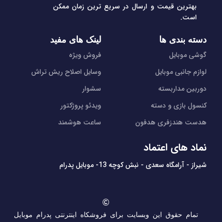
بهترین قیمت و ارسال در سریع ترین زمان ممکن
است.
دسته بندی ها
لینک های مفید
گوشی موبایل
فروش ویژه
لوازم جانبی موبایل
وسایل اصلاح ریش تراش
دوربین مداربسته
سشوار
کنسول بازی و دسته
ویدئو پروژکتور
هدست هندزفری هدفون
ساعت هوشمند
نماد های اعتماد
شیراز - آرامگاه سعدی - نبش کوچه 13- موبایل پدرام
تمام حقوق این وبسایت برای فروشکاه اینترنتی پدرام موبایل