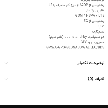
پشتیبانی از A2DP از نوع کم مصرف یا LE
فناوری‌ ارتباطی
GSM / HSPA / LTE
پشتیبانی از 5G
ندارد
سیم‌کارت
دو سیم‌کارت dual stand-by (نانو سیم)
مسیریابی و GPS
GPS/A-GPS/GLONASS/GALILEO/BDS
توضیحات تکمیلی
نظرات (0)