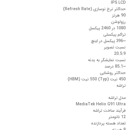
IPS LCD
حداکثر نرخ نوسازی (Refresh Rate)
90 هرتز
رزولوشن
1080 در 2460 پیکسل
تراکم پیکسلی
~396 پیکسل در اینچ
نسبت تصویر
20.5:9
نسبت نمایشگر به بدنه
~85.1 درصد
حداکثر روشنایی
450 نیت (Typ) 550 نیت (HBM)
تراشه
مدل تراشه
MediaTek Helio G91 Ultra
فرآیند ساخت تراشه
12 نانومتر
تعداد هسته پردازنده
8 هسته