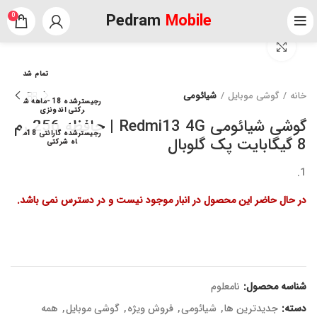
Pedram
Mobile
0
برای بزرگنمایی کلیک کنید
تمام شد
خانه
گوشی موبایل
شیائومی
رجیسترشده 18 -ماهه ش
رکتی اندونزی
گوشی شیائومی Redmi13 4G | حافظه 256 رم
رجیسترشده گارانتی 18م
8 گیگابایت پک گلوبال
اه شرکتی
در حال حاضر این محصول در انبار موجود نیست و در دسترس نمی باشد.
شناسه محصول:
نامعلوم
دسته:
جدیدترین ها
,
شیائومی
,
فروش ویژه
,
گوشی موبایل
,
همه