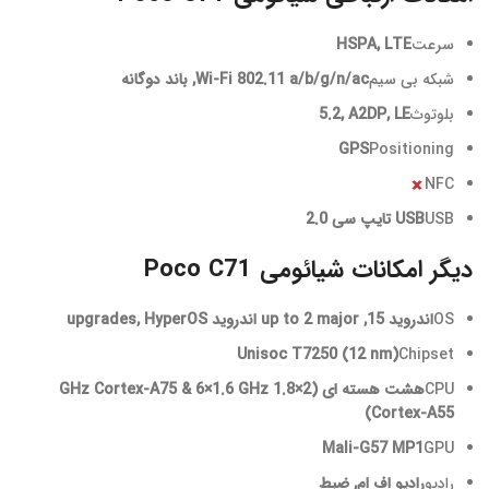
سرعت
HSPA, LTE
شبکه بی سیم
Wi-Fi 802.11 a/b/g/n/ac, باند دوگانه
بلوتوث
5.2, A2DP, LE
GPS
Positioning
NFC
USB
USB تایپ سی 2.0
دیگر امکانات شیائومی Poco C71
OS
اندروید 15, up to 2 major اندروید upgrades, HyperOS
Unisoc T7250 (12 nm)
Chipset
CPU
هشت هسته ای (2×1.8 GHz Cortex-A75 & 6×1.6 GHz
Cortex-A55)
Mali-G57 M‍P1
GPU
رادیو
رادیو اف ام, ضبط