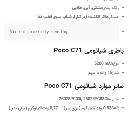
رنگ بندی
مشکی, آبی, طلایی
حسگرها
اثر انگشت (در کنار), شتاب سنج, قطب نما
Virtual proximity sensing
باطری شیائومی Poco C71
نوع
5200 mAh
شارژ
15 وات با سیم
سایر موارد شیائومی Poco C71
مدل ها
25028PC03I, 25028PC03G
SAR
0.82 وات/کیلوگرم (برای سر) 0.77 وات/کیلوگرم (برای بدن)