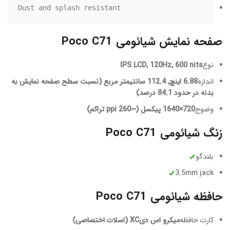
Dust and splash resistant
صفحه نمایش شیائومی Poco C71
نوع
IPS LCD, 120Hz, 600 nits
اندازه
6.88 اینچ, 112.4 سانتیمتر مربع (نسبت سطح صفحه نمایش به
بدنه در حدود 84.1 درصد)
وضوح
720×1640 پیکسل (~260 ppi تراکم)
زنگ شیائومی Poco C71
بلندگو
3.5mm jack
حافظه شیائومی Poco C71
کارت حافظه
میکرو اس دیXC (اسلات اختصاصی)