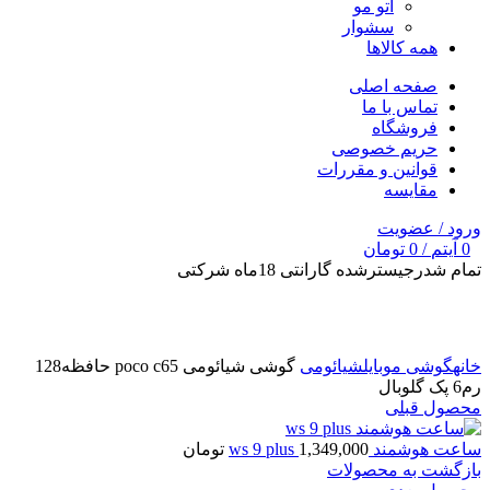
اتو مو
سشوار
همه کالاها
صفحه اصلی
تماس با ما
فروشگاه
حریم خصوصی
قوانین و مقررات
مقایسه
ورود / عضویت
0
آیتم
/
0
تومان
تمام شد
رجیسترشده گارانتی 18ماه شرکتی
برای بزرگنمایی کلیک کنید
خانه
گوشی موبایل
شیائومی
گوشی شیائومی poco c65 حافظه128
رم6 پک گلوبال
محصول قبلی
ساعت هوشمند ws 9 plus
1,349,000
تومان
بازگشت به محصولات