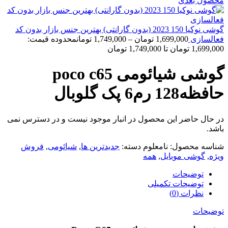
محصول بعدی
گوشی نوکیا 150 2023 (بدون گارانتی) بهترین جنس بازار بدون کد
فعالسازی
1,699,000
تومان
–
1,749,000
تومان
محدوده قیمت:
1,699,000 تومان تا 1,749,000 تومان
گوشی شیائومی poco c65
حافظه128 رم6 پک گلوبال
در حال حاضر این محصول در انبار موجود نیست و در دسترس نمی
باشد.
شناسه محصول:
نامعلوم
دسته:
جدیدترین ها
,
شیائومی
,
فروش
ویژه
,
گوشی موبایل
,
همه
توضیحات
توضیحات تکمیلی
نظرات (0)
توضیحات