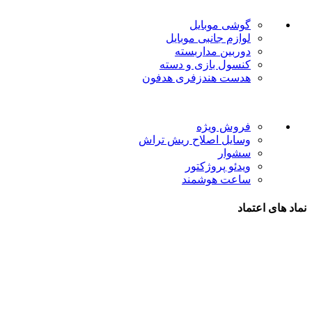
دسته بندی ها
گوشی موبایل
لوازم جانبی موبایل
دوربین مداربسته
کنسول بازی و دسته
هدست هندزفری هدفون
لینک های مفید
فروش ویژه
وسایل اصلاح ریش تراش
سشوار
ویدئو پروژکتور
ساعت هوشمند
نماد های اعتماد
شیراز - آرامگاه سعدی - نبش کوچه 13- موبایل پدرام
تمام حقوق این وبسایت برای فروشکاه اینترنتی پدرام موبایل
محفوظ می باشد.