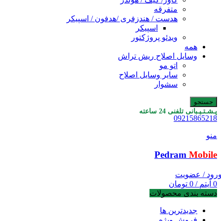
متفرقه
هدست / هندزفری /هدفون / اسپیکر
اسپیکر
ویدئو پروژکتور
همه
وسایل اصلاح ریش تراش
اتو مو
سایر وسایل اصلاح
سشوار
جستجو
پـشـتـیـبانی تلفنی 24 ساعته
09215865218
منو
Pedram
Mobile
رود / عضویت
0
آیتم
/
0
تومان
دسته بندی محصولات
جدیدترین ها
فروش ویژه