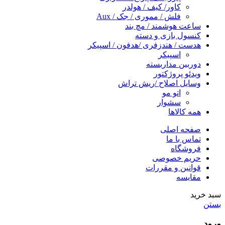
کاور/ کیف / هولدر
فلش / مموری / جک / Aux
ساعت هوشمند / مچ بند
کنسول بازی و دسته
هدست / هندزفری /هدفون / اسپیکر
اسپیکر
دوربین مداربسته
ویدئو پروژکتور
وسایل اصلاح /ریش تراش
اتو مو
سشوار
همه کالاها
صفحه اصلی
تماس با ما
فروشگاه
حریم خصوصی
قوانین و مقررات
مقایسه
سبد خرید
بستن
ورود