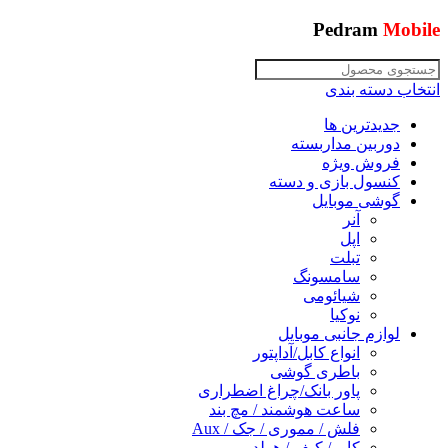
Pedram
Mobile
انتخاب دسته بندی
جدیدترین ها
دوربین مداربسته
فروش ویژه
کنسول بازی و دسته
گوشی موبایل
آنر
اپل
تبلت
سامسونگ
شیائومی
نوکیا
لوازم جانبی موبایل
انواع کابل/آداپتور
باطری گوشی
پاور بانک/چراغ اضطراری
ساعت هوشمند / مچ بند
فلش / مموری / جک / Aux
کاور/ کیف / هولدر