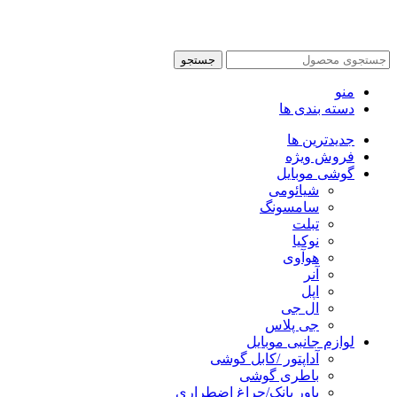
طراحی سایت فروشگاهی
با لیدوما
جستجو
منو
دسته بندی ها
جدیدترین ها
فروش ویژه
گوشی موبایل
شیائومی
سامسونگ
تبلت
نوکیا
هوآوی
آنر
اپل
ال جی
جی پلاس
لوازم جانبی موبایل
آداپتور /کابل گوشی
باطری گوشی
پاور بانک/چراغ اضطراری