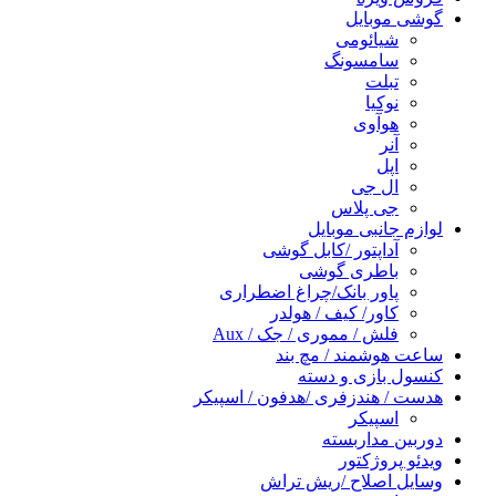
گوشی موبایل
شیائومی
سامسونگ
تبلت
نوکیا
هوآوی
آنر
اپل
ال جی
جی پلاس
لوازم جانبی موبایل
آداپتور /کابل گوشی
باطری گوشی
پاور بانک/چراغ اضطراری
کاور/ کیف / هولدر
فلش / مموری / جک / Aux
ساعت هوشمند / مچ بند
کنسول بازی و دسته
هدست / هندزفری /هدفون / اسپیکر
اسپیکر
دوربین مداربسته
ویدئو پروژکتور
وسایل اصلاح /ریش تراش