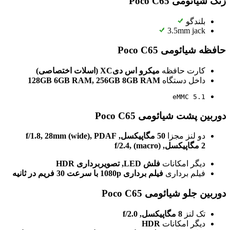
زنگ شیائومی Poco C65
بلندگو
3.5mm jack
حافظه شیائومی Poco C65
کارت حافظه
میکرو اس دیXC (اسلات اختصاصی)
داخل دستگاه
128GB 6GB RAM, 256GB 8GB RAM
eMMC 5.1
دوربین پشت شیائومی Poco C65
دو لنز مجزا
50 مگاپیکسل, f/1.8, 28mm (wide), PDAF
2 مگاپیکسل, f/2.4, (macro)
دیگر امکانات
فلش LED, تصویربرداری HDR
فیلم برداری
فیلم برداری 1080p با سرعت 30 فریم در ثانیه
دوربین جلو شیائومی Poco C65
تک لنز
8 مگاپیکسل, f/2.0
دیگر امکانات
HDR