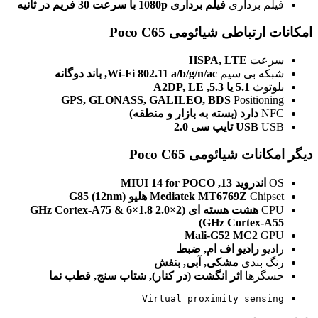
فیلم برداری
فیلم برداری 1080p با سرعت 30 فریم در ثانیه
امکانات ارتباطی شیائومی Poco C65
سرعت
HSPA, LTE
شبکه بی سیم
Wi-Fi 802.11 a/b/g/n/ac, باند دوگانه
بلوتوث
5.1 یا 5.3, A2DP, LE
GPS, GLONASS, GALILEO, BDS
Positioning
NFC
دارد (بسته به بازار و منطقه)
USB
USB تایپ سی 2.0
دیگر امکانات شیائومی Poco C65
OS
اندروید 13, MIUI 14 for POCO
Chipset
Mediatek MT6769Z هلیو G85 (12nm)
CPU
هشت هسته ای (2×2.0 GHz Cortex-A75 & 6×1.8
GHz Cortex-A55)
Mali-G52 MC2
GPU
رادیو
رادیو اف ام, ضبط
رنگ بندی
مشكی, آبی, بنفش
حسگرها
اثر انگشت (در کنار), شتاب سنج, قطب نما
Virtual proximity sensing