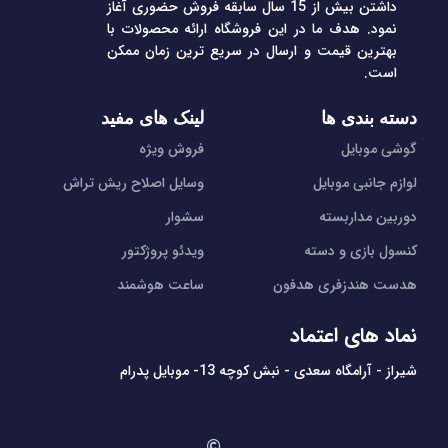
داشتن بیش از 15 سال سابقه فروش حضوری آغاز
نمود. هدف ما در این فروشگاه ارائه محصولات با
بهترین قیمت و ارسال در سریع ترین زمان ممکن
است.
دسته بندی ها
لینک های مفید
گوشی موبایل
فروش ویژه
لوازم جانبی موبایل
وسایل اصلاح ریش تراش
دوربین مداربسته
سشوار
کنسول بازی و دسته
ویدئو پروژکتور
هدست هندزفری هدفون
ساعت هوشمند
نماد های اعتماد
شیراز - آرامگاه سعدی - نبش کوچه 13- موبایل پدرام