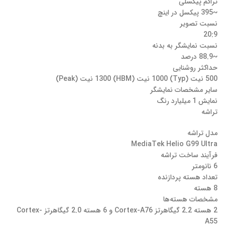
تراکم پیکسلی
~395 پیکسل در اینچ
نسبت تصویر
20:9
نسبت نمایشگر به بدنه
~88.9 درصد
حداکثر روشنایی
500 نیت (Typ) 1000 نیت (HBM) 1300 نیت (Peak)
سایر مشخصات نمایشگر
نمایش 1 میلیارد رنگ
تراشه
مدل تراشه
MediaTek Helio G99 Ultra
فرآیند ساخت تراشه
6 نانومتر
تعداد هسته پردازنده
8 هسته
مشخصات هسته‌ها
2 هسته 2.2 گیگاهرتز Cortex-A76 و 6 هسته 2.0 گیگاهرتز Cortex-
A55