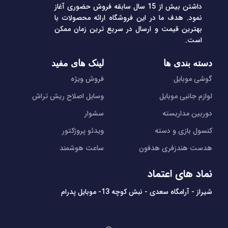
داشتن بیش از 15 سال سابقه فروش حضوری آغاز
نمود. هدف ما در این فروشگاه ارائه محصولات با
بهترین قیمت و ارسال در سریع ترین زمان ممکن
است.
دسته بندی ها
لینک های مفید
گوشی موبایل
فروش ویژه
لوازم جانبی موبایل
وسایل اصلاح ریش تراش
دوربین مداربسته
سشوار
کنسول بازی و دسته
ویدئو پروژکتور
هدست هندزفری هدفون
ساعت هوشمند
نماد های اعتماد
شیراز - آرامگاه سعدی - نبش کوچه 13- موبایل پدرام