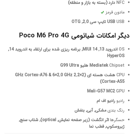
NFC
دارد (بسته به بازار و منطقه)
مادون قرمز
USB
USB تایپ سی 2.0, OTG
دیگر امکانات شیائومی Poco M6 Pro 4G
OS
اندروید 13, MIUI 14, برنامه ریزی شده برای ارتقاء به اندروید 14,
HyperOS
Chipset
Mediatek هلیو G99 Ultra
CPU
هشت هسته ای (2×2.2 GHz Cortex-A76 & 6×2.0 GHz
Cortex-A55)
Mali-G57 MC2
GPU
رادیو
رادیو اف ام
رنگ بندی
مشكی, آبی, بنفش
حسگرها
اثر انگشت (زیر صفحه نمایش, optical), شتاب سنج,
ژیروسکوپ, قطب نما