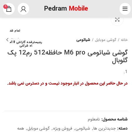
Pedram
Mobile
0
برای بزرگنمایی کلیک کنید
تمام شد
خانه
گوشی موبایل
شیائومی
رجیسترشده گارانتی 18م
اه شرکتی
گوشی شیائومی M6 pro حافظه512 رم12 پک
گلوبال
در حال حاضر این محصول در انبار موجود نیست و در دسترس نمی باشد.
شناسه محصول:
نامعلوم
دسته:
جدیدترین ها
,
شیائومی
,
فروش ویژه
,
گوشی موبایل
,
همه