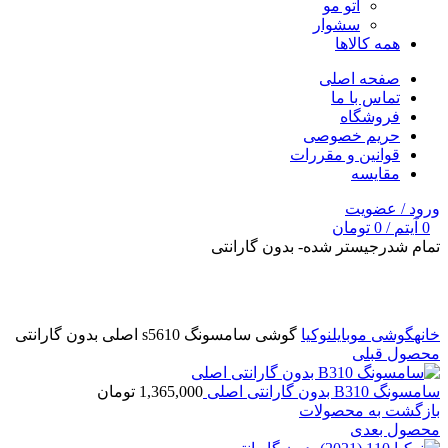
اتو مو
سشوار
همه کالاها
صفحه اصلی
تماس با ما
فروشگاه
حریم خصوصی
قوانین و مقررات
مقایسه
ورود / عضویت
0
آیتم
/
0
تومان
تمام شد
رجیستر شده- بدون گارانتی
برای بزرگنمایی کلیک کنید
خانه
گوشی موبایل
نوکیا
گوشی سامسونگ s5610 اصلی بدون گارانتی
محصول قبلی
سامسونگ B310 بدون گارانتی اصلی
1,365,000
تومان
بازگشت به محصولات
محصول بعدی