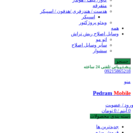
متفرقه
هدست / هندزفری /هدفون / اسپیکر
اسپیکر
ویدئو پروژکتور
همه
وسایل اصلاح ریش تراش
اتو مو
سایر وسایل اصلاح
سشوار
جستجو
پـشـتـیـبانی تلفنی 24 ساعته
09215865218
منو
Pedram
Mobile
رود / عضویت
0
آیتم
/
0
تومان
دسته بندی محصولات
جدیدترین ها
فروش ویژه