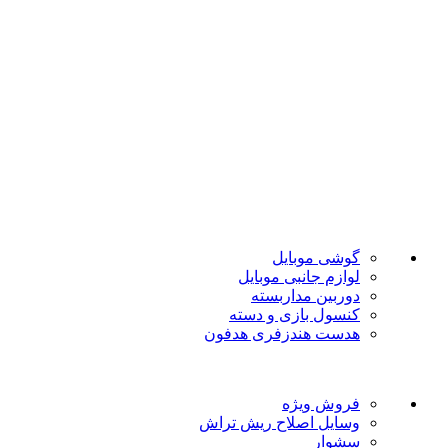
تضمین بهترین قیمت
فروشگاه موبایل پدرام فروش آنلاین حود را با داشتن بیش از 15
سال سابقه فروش حضوری آغاز نمود. هدف ما در این فروشگاه
ارائه محصولات با بهترین قیمت و ارسال در سریع ترین زمان ممکن
است.
دسته بندی ها
گوشی موبایل
لوازم جانبی موبایل
دوربین مداربسته
کنسول بازی و دسته
هدست هندزفری هدفون
لینک های مفید
فروش ویژه
وسایل اصلاح ریش تراش
سشوار