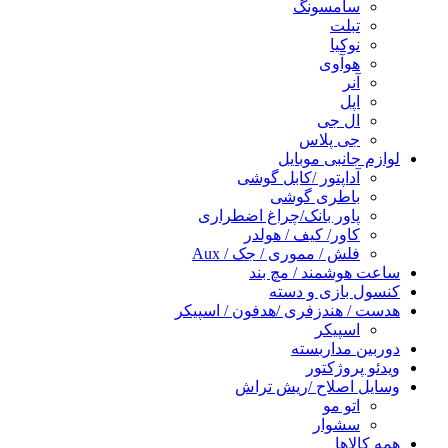
سامسونگ
تبلت
نوکیا
هوآوی
آنر
اپل
ال جی
جی پلاس
لوازم جانبی موبایل
آداپتور /کابل گوشی
باطری گوشی
پاور بانک/چراغ اضطراری
کاور/ کیف / هولدر
فلش / مموری / جک / Aux
ساعت هوشمند / مچ بند
کنسول بازی و دسته
هدست / هندزفری /هدفون / اسپیکر
اسپیکر
دوربین مداربسته
ویدئو پروژکتور
وسایل اصلاح /ریش تراش
اتو مو
سشوار
همه کالاها