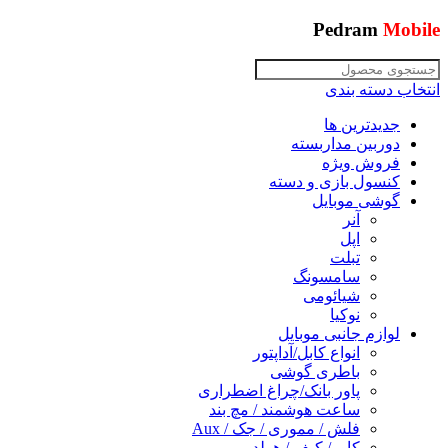
Pedram
Mobile
انتخاب دسته بندی
جدیدترین ها
دوربین مداربسته
فروش ویژه
کنسول بازی و دسته
گوشی موبایل
آنر
اپل
تبلت
سامسونگ
شیائومی
نوکیا
لوازم جانبی موبایل
انواع کابل/آداپتور
باطری گوشی
پاور بانک/چراغ اضطراری
ساعت هوشمند / مچ بند
فلش / مموری / جک / Aux
کاور/ کیف / هولدر