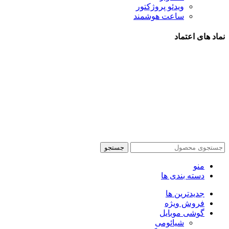
ویدئو پروژکتور
ساعت هوشمند
نماد های اعتماد
شیراز - آرامگاه سعدی - نبش کوچه 13- موبایل پدرام
تمام حقوق این وبسایت برای فروشکاه اینترنتی پدرام موبایل
محفوظ می باشد.
طراحی سایت فروشگاهی
با لیدوما
جستجو
منو
دسته بندی ها
جدیدترین ها
فروش ویژه
گوشی موبایل
شیائومی