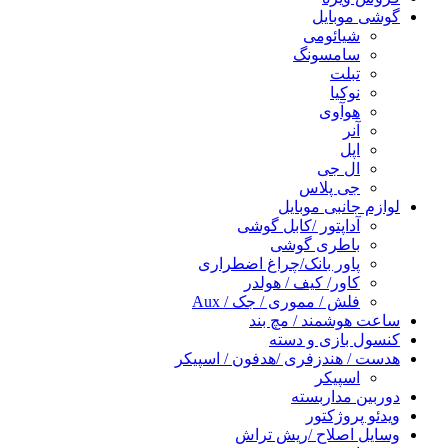
گوشی موبایل
شیائومی
سامسونگ
تبلت
نوکیا
هوآوی
آنر
اپل
ال جی
جی پلاس
لوازم جانبی موبایل
آداپتور /کابل گوشی
باطری گوشی
پاور بانک/چراغ اضطراری
کاور/ کیف / هولدر
فلش / مموری / جک / Aux
ساعت هوشمند / مچ بند
کنسول بازی و دسته
هدست / هندزفری /هدفون / اسپیکر
اسپیکر
دوربین مداربسته
ویدئو پروژکتور
وسایل اصلاح /ریش تراش