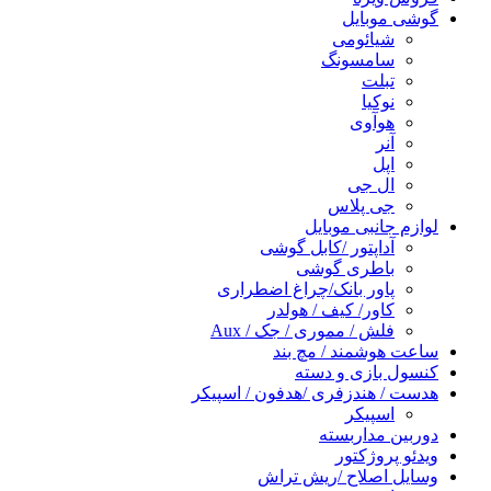
گوشی موبایل
شیائومی
سامسونگ
تبلت
نوکیا
هوآوی
آنر
اپل
ال جی
جی پلاس
لوازم جانبی موبایل
آداپتور /کابل گوشی
باطری گوشی
پاور بانک/چراغ اضطراری
کاور/ کیف / هولدر
فلش / مموری / جک / Aux
ساعت هوشمند / مچ بند
کنسول بازی و دسته
هدست / هندزفری /هدفون / اسپیکر
اسپیکر
دوربین مداربسته
ویدئو پروژکتور
وسایل اصلاح /ریش تراش