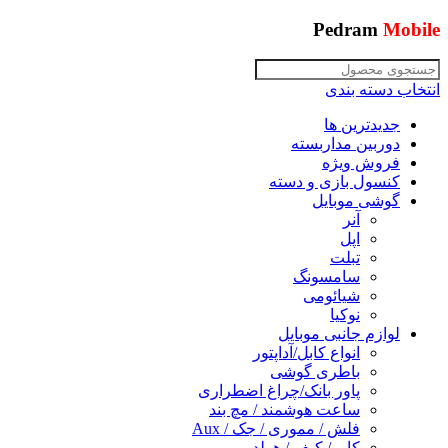
Pedram
Mobile
انتخاب دسته بندی
جدیدترین ها
دوربین مداربسته
فروش ویژه
کنسول بازی و دسته
گوشی موبایل
آنر
اپل
تبلت
سامسونگ
شیائومی
نوکیا
لوازم جانبی موبایل
انواع کابل/آداپتور
باطری گوشی
پاور بانک/چراغ اضطراری
ساعت هوشمند / مچ بند
فلش / مموری / جک / Aux
کاور/ کیف / هولدر