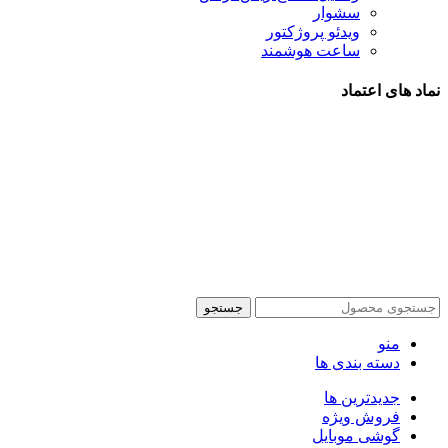
سشوار
ویدئو پروژکتور
ساعت هوشمند
نماد های اعتماد
شیراز - آرامگاه سعدی - نبش کوچه 13- موبایل پدرام
تمام حقوق این وبسایت برای فروشکاه اینترنتی پدرام موبایل
محفوظ می باشد.
طراحی سایت فروشگاهی
با لیدوما
جستجو
منو
دسته بندی ها
جدیدترین ها
فروش ویژه
گوشی موبایل