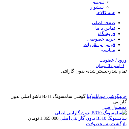
اتو مو
سشوار
همه کالاها
صفحه اصلی
تماس با ما
فروشگاه
حریم خصوصی
قوانین و مقررات
مقایسه
ورود / عضویت
0
آیتم
/
0
تومان
تمام شد
رجیستر شده- بدون گارانتی
برای بزرگنمایی کلیک کنید
خانه
گوشی موبایل
نوکیا
گوشی سامسونگ B311 تاشو اصلی بدون
گارانتی
محصول قبلی
سامسونگ B310 بدون گارانتی اصلی
1,365,000
تومان
بازگشت به محصولات