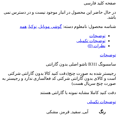
صفحه کلید فارسی
در حال حاضر این محصول در انبار موجود نیست و در دسترس نمی
باشد.
شناسه محصول:
نامعلوم
دسته:
گوشی موبایل
,
نوکیا
,
همه
توضیحات
توضیحات تکمیلی
نظرات (0)
توضیحات
سامسونگ B311 تاشو اصلی بدون گارانتی
رجیستر شده به صورت چنج(دقت کنید کالا بدون گارانتی شرکتی
است و کالای بدون گارانتی شرکتی کد فعالسازی ندارد و رجیستر به
صورت چنج سریال هست)
دقت کنید کاملا مشابه نمونه با گارانتی هستند
توضیحات تکمیلی
رنگ
آبی, سفید, قرمز, مشکی