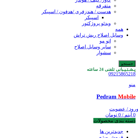
متفرقه
هدست / هندزفری /هدفون / اسپیکر
اسپیکر
ویدئو پروژکتور
همه
وسایل اصلاح ریش تراش
اتو مو
سایر وسایل اصلاح
سشوار
جستجو
پـشـتـیـبانی تلفنی 24 ساعته
09215865218
منو
Pedram
Mobile
رود / عضویت
0
آیتم
/
0
تومان
دسته بندی محصولات
جدیدترین ها
فروش ویژه