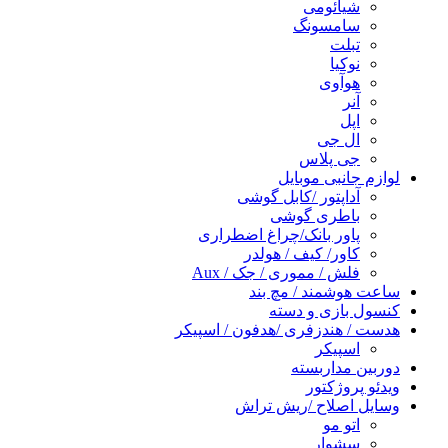
شیائومی
سامسونگ
تبلت
نوکیا
هوآوی
آنر
اپل
ال جی
جی پلاس
لوازم جانبی موبایل
آداپتور /کابل گوشی
باطری گوشی
پاور بانک/چراغ اضطراری
کاور/ کیف / هولدر
فلش / مموری / جک / Aux
ساعت هوشمند / مچ بند
کنسول بازی و دسته
هدست / هندزفری /هدفون / اسپیکر
اسپیکر
دوربین مداربسته
ویدئو پروژکتور
وسایل اصلاح /ریش تراش
اتو مو
سشوار