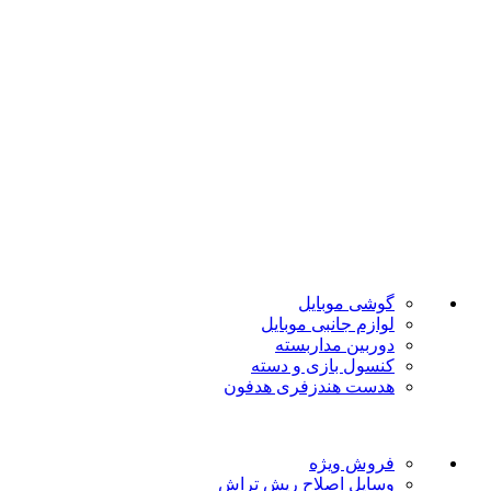
ضمانت اصل بودن
تضمین بهترین قیمت
فروشگاه موبایل پدرام فروش آنلاین حود را با داشتن بیش از 15
سال سابقه فروش حضوری آغاز نمود. هدف ما در این فروشگاه
ارائه محصولات با بهترین قیمت و ارسال در سریع ترین زمان ممکن
است.
دسته بندی ها
گوشی موبایل
لوازم جانبی موبایل
دوربین مداربسته
کنسول بازی و دسته
هدست هندزفری هدفون
لینک های مفید
فروش ویژه
وسایل اصلاح ریش تراش