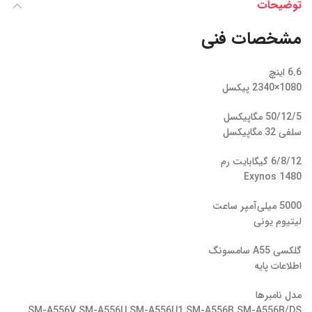
توضیحات
مشخصات فنی
6.6 اینچ
1080×2340 پیکسل
50/12/5 مگاپیکسل
سلفی 32 مگاپیکسل
6/8/12 گیگابایت رم
Exynos 1480
5000 میلی‌آمپر ساعت
لیتیوم یونی
گلکسی A55 سامسونگ
اطلاعات پایه
مدل‌‌ نامبرها
SM-A556V SM-A556U SM-A556U1 SM-A556B SM-A556B/DS