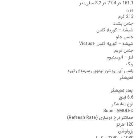
161.1 در 77.4 در 8.2 میلی‌متر
وزن
213 گرم
جنس پشت
شیشه – گوریلا گلس
جنس جلو
شیشه – گوریلا گلس +Victus
جنس فریم
فلز – آلومینیوم
رنگ
یاسی آبی روشن لیمویی سرمه‌ای تیره
نمایشگر
ابعاد نمایشگر
6.6 اینچ
نوع نمایشگر
Super AMOLED
حداکثر نرخ نوسازی (Refresh Rate)
120 هرتز
رزولوشن