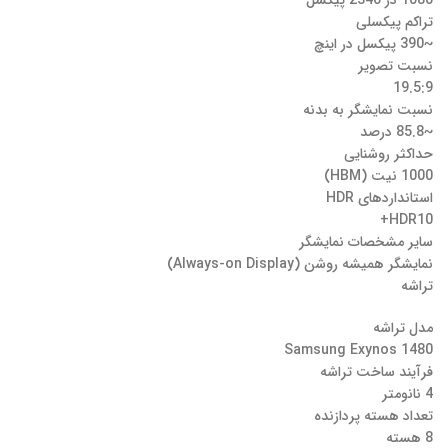
1080 در 2340 پیکسل
تراکم پیکسلی
~390 پیکسل در اینچ
نسبت تصویر
19.5:9
نسبت نمایشگر به بدنه
~85.8 درصد
حداکثر روشنایی
1000 نیت (HBM)
استانداردهای HDR
HDR10+
سایر مشخصات نمایشگر
نمایشگر همیشه روشن (Always-on Display)
تراشه
مدل تراشه
Samsung Exynos 1480
فرآیند ساخت تراشه
4 نانومتر
تعداد هسته پردازنده
8 هسته