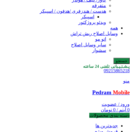
متفرقه
هدست / هندزفری /هدفون / اسپیکر
اسپیکر
ویدئو پروژکتور
همه
وسایل اصلاح ریش تراش
اتو مو
سایر وسایل اصلاح
سشوار
جستجو
پـشـتـیـبانی تلفنی 24 ساعته
09215865218
منو
Pedram
Mobile
ورود / عضویت
0
آیتم
/
0
تومان
دسته بندی محصولات
جدیدترین ها
فروش ویژه