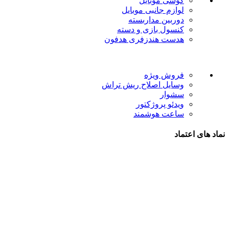
گوشی موبایل
لوازم جانبی موبایل
دوربین مداربسته
کنسول بازی و دسته
هدست هندزفری هدفون
لینک های مفید
فروش ویژه
وسایل اصلاح ریش تراش
سشوار
ویدئو پروژکتور
ساعت هوشمند
نماد های اعتماد
شیراز - آرامگاه سعدی - نبش کوچه 13- موبایل پدرام
تمام