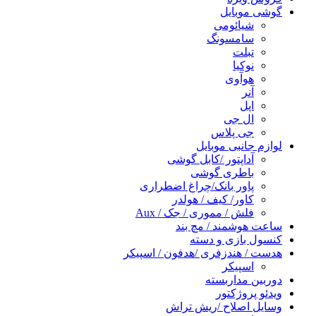
گوشی موبایل
شیائومی
سامسونگ
تبلت
نوکیا
هوآوی
آنر
اپل
ال جی
جی پلاس
لوازم جانبی موبایل
آداپتور /کابل گوشی
باطری گوشی
پاور بانک/چراغ اضطراری
کاور/ کیف / هولدر
فلش / مموری / جک / Aux
ساعت هوشمند / مچ بند
کنسول بازی و دسته
هدست / هندزفری /هدفون / اسپیکر
اسپیکر
دوربین مداربسته
ویدئو پروژکتور
وسایل اصلاح /ریش تراش