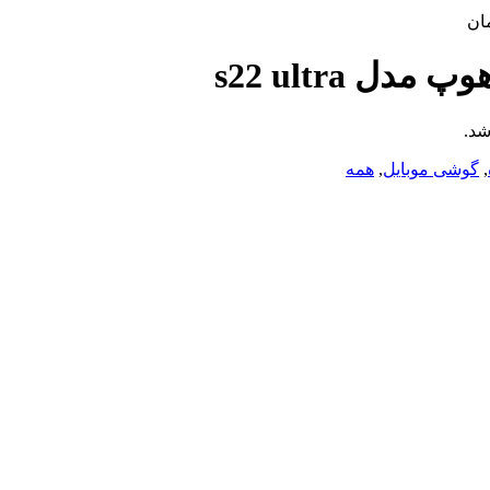
ان
 s22 ultra
شد.
,
گوشی موبایل
,
همه