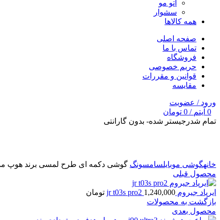
اتو مو
سشوار
همه کالاها
صفحه اصلی
تماس با ما
فروشگاه
حریم خصوصی
قوانین و مقررات
مقایسه
ورود / عضویت
0
آیتم
/
0
تومان
تمام شد
رجیستر شده- بدون گارانتی
برای بزرگنمایی کلیک کنید
خانه
گوشی موبایل
سامسونگ
گوشی دکمه ای طرح لمسی برند هوپ مدل  ultra
محصول قبلی
ایرپاد جیروم jr t03s pro2
1,240,000
تومان
بازگشت به محصولات
محصول بعدی