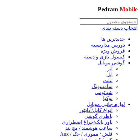
Pedram
Mobile
انتخاب دسته بندی
جدیدترین ها
دوربین مداربسته
فروش ویژه
کنسول بازی و دسته
گوشی موبایل
آنر
اپل
تبلت
سامسونگ
شیائومی
نوکیا
لوازم جانبی موبایل
انواع کابل/آداپتور
باطری گوشی
پاور بانک/چراغ اضطراری
ساعت هوشمند / مچ بند
فلش / مموری / جک / Aux
کاور/ کیف / هولدر