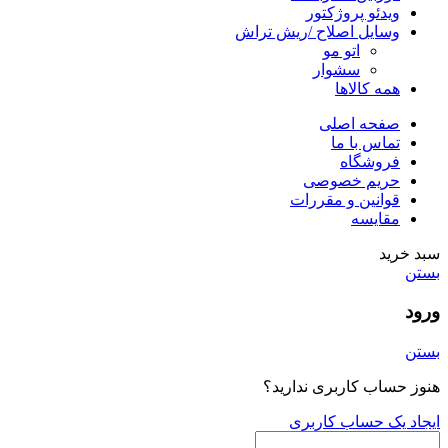
ویدئو پروژکتور
وسایل اصلاح /ریش تراش
اتو مو
سشوار
همه کالاها
صفحه اصلی
تماس با ما
فروشگاه
حریم خصوصی
قوانین و مقررات
مقایسه
سبد خرید
بستن
ورود
بستن
هنوز حساب کاربری ندارید؟
ایجاد یک حساب کاربری