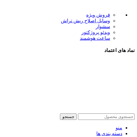
لینک های مفید
فروش ویژه
وسایل اصلاح ریش تراش
سشوار
ویدئو پروژکتور
ساعت هوشمند
نماد های اعتماد
شیراز - آرامگاه سعدی - نبش کوچه 13- موبایل پدرام
تمام حقوق این وبسایت برای فروشکاه اینترنتی پدرام موبایل
محفوظ می باشد.
طراحی سایت فروشگاهی
با لیدوما
جستجو
منو
دسته بندی ها