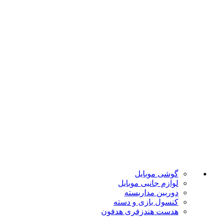
ارسال به تمام نقاط کشور
ضمانت اصل بودن
تضمین بهترین قیمت
فروشگاه موبایل پدرام فروش آنلاین حود را با داشتن بیش از 15
سال سابقه فروش حضوری آغاز نمود. هدف ما در این فروشگاه
ارائه محصولات با بهترین قیمت و ارسال در سریع ترین زمان ممکن
است.
دسته بندی ها
گوشی موبایل
لوازم جانبی موبایل
دوربین مداربسته
کنسول بازی و دسته
هدست هندزفری هدفون