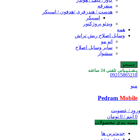
متفرقه
هدست / هندزفری /هدفون / اسپیکر
اسپیکر
ویدئو پروژکتور
همه
وسایل اصلاح ریش تراش
اتو مو
سایر وسایل اصلاح
سشوار
جستجو
پـشـتـیـبانی تلفنی 24 ساعته
09215865218
منو
Pedram
Mobile
رود / عضویت
0
آیتم
/
0
تومان
دسته بندی محصولات
جدیدترین ها
فروش ویژه