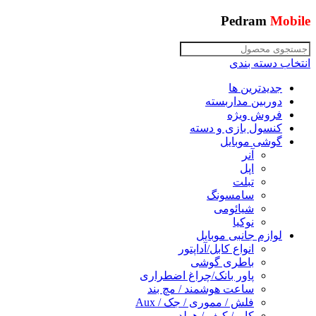
Pedram
Mobile
انتخاب دسته بندی
جدیدترین ها
دوربین مداربسته
فروش ویژه
کنسول بازی و دسته
گوشی موبایل
آنر
اپل
تبلت
سامسونگ
شیائومی
نوکیا
لوازم جانبی موبایل
انواع کابل/آداپتور
باطری گوشی
پاور بانک/چراغ اضطراری
ساعت هوشمند / مچ بند
فلش / مموری / جک / Aux
کاور/ کیف / هولدر