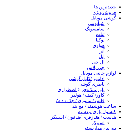
جدیدترین ها
فروش ویژه
گوشی موبایل
شیائومی
سامسونگ
تبلت
نوکیا
هوآوی
آنر
اپل
ال جی
جی پلاس
لوازم جانبی موبایل
آداپتور /کابل گوشی
باطری گوشی
پاور بانک/چراغ اضطراری
کاور/ کیف / هولدر
فلش / مموری / جک / Aux
ساعت هوشمند / مچ بند
کنسول بازی و دسته
هدست / هندزفری /هدفون / اسپیکر
اسپیکر
دوربین مداربسته