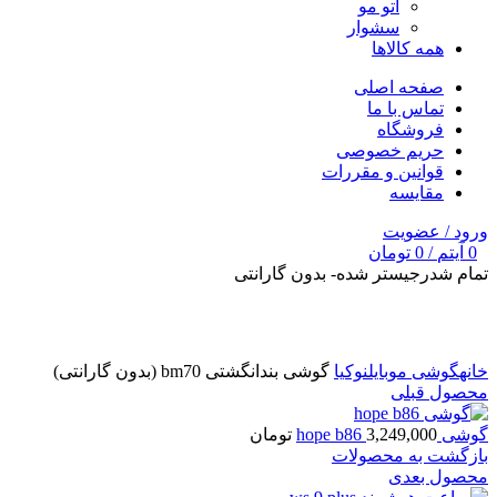
اتو مو
سشوار
همه کالاها
صفحه اصلی
تماس با ما
فروشگاه
حریم خصوصی
قوانین و مقررات
مقایسه
ورود / عضویت
0
آیتم
/
0
تومان
تمام شد
رجیستر شده- بدون گارانتی
برای بزرگنمایی کلیک کنید
خانه
گوشی موبایل
نوکیا
گوشی بندانگشتی bm70 (بدون گارانتی)
محصول قبلی
گوشی hope b86
3,249,000
تومان
بازگشت به محصولات
محصول بعدی