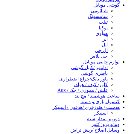
گوشی موبایل
شیائومی
سامسونگ
تبلت
نوکیا
هوآوی
آنر
اپل
ال جی
جی پلاس
لوازم جانبی موبایل
آداپتور /کابل گوشی
باطری گوشی
پاور بانک/چراغ اضطراری
کاور/ کیف / هولدر
فلش / مموری / جک / Aux
ساعت هوشمند / مچ بند
کنسول بازی و دسته
هدست / هندزفری /هدفون / اسپیکر
اسپیکر
دوربین مداربسته
ویدئو پروژکتور
وسایل اصلاح /ریش تراش