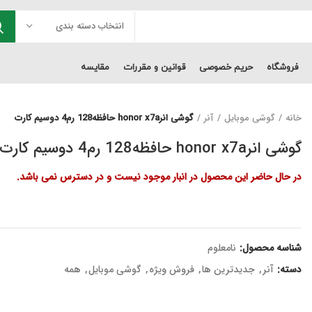
انتخاب دسته بندی
فروشگاه
حریم خصوصی
قوانین و مقررات
مقایسه
خانه
گوشی موبایل
آنر
گوشی انرhonor x7a حافظه128 رم4 دوسیم کارت
گوشی انرhonor x7a حافظه128 رم4 دوسیم کارت
در حال حاضر این محصول در انبار موجود نیست و در دسترس نمی باشد.
شناسه محصول:
نامعلوم
دسته:
آنر
,
جدیدترین ها
,
فروش ویژه
,
گوشی موبایل
,
همه