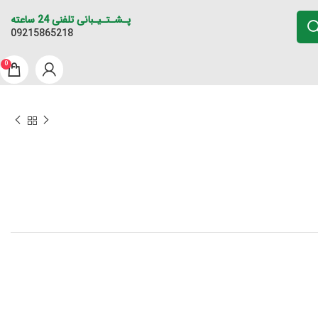
پـشـتـیـبانی تلفنی 24 ساعته
09215865218
0