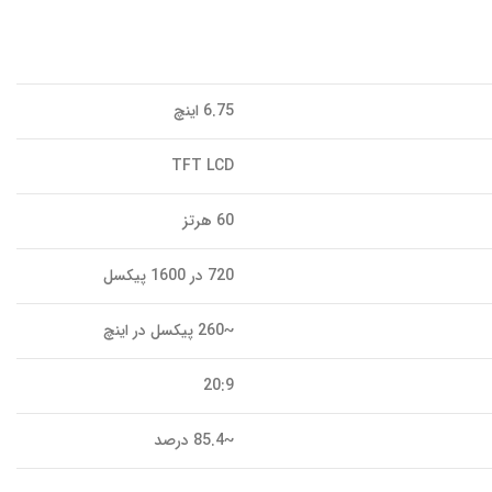
6.75 اینچ
TFT LCD
60 هرتز
720 در 1600 پیکسل
~260 پیکسل در اینچ
20:9
~85.4 درصد