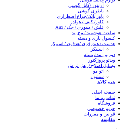
آداپتور /کابل گوشی
باطری گوشی
پاور بانک/چراغ اضطراری
کاور/ کیف / هولدر
فلش / مموری / جک / Aux
ساعت هوشمند / مچ بند
کنسول بازی و دسته
هدست / هندزفری /هدفون / اسپیکر
اسپیکر
دوربین مداربسته
ویدئو پروژکتور
وسایل اصلاح /ریش تراش
اتو مو
سشوار
همه کالاها
صفحه اصلی
تماس با ما
فروشگاه
حریم خصوصی
قوانین و مقررات
مقایسه