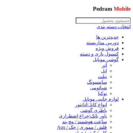
Pedram
Mobile
انتخاب دسته بندی
جدیدترین ها
دوربین مداربسته
فروش ویژه
کنسول بازی و دسته
گوشی موبایل
آنر
اپل
تبلت
سامسونگ
شیائومی
نوکیا
لوازم جانبی موبایل
انواع کابل/آداپتور
باطری گوشی
پاور بانک/چراغ اضطراری
ساعت هوشمند / مچ بند
فلش / مموری / جک / Aux
کاور/ کیف / هولدر