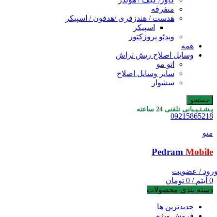
متفرقه
هدست / هندزفری /هدفون / اسپیکر
اسپیکر
ویدئو پروژکتور
همه
وسایل اصلاح ریش تراش
اتو مو
سایر وسایل اصلاح
سشوار
جستجو
پـشـتـیـبانی تلفنی 24 ساعته
09215865218
منو
Pedram
Mobile
رود / عضویت
0
آیتم
/
0
تومان
دسته بندی محصولات
جدیدترین ها
فروش ویژه