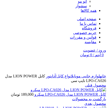
اتو مو
سشوار
همه کالاها
صفحه اصلی
تماس با ما
فروشگاه
حریم خصوصی
قوانین و مقررات
مقایسه
ورود / عضویت
0
آیتم
/
0
تومان
برای بزرگنمایی کلیک کنید
خانه
لوازم جانبی موبایل
انواع کابل/آداپتور
کابل LION POWER مدل
LPO-CA026 تایپ سی
محصول قبلی
کابل LION POWER مدل LPO-CA026 میکرو
189,000
تومان
بازگشت به محصولات
محصول بعدی