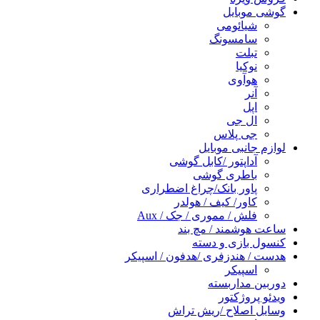
گوشی موبایل
شیائومی
سامسونگ
تبلت
نوکیا
هوآوی
آنر
اپل
ال جی
جی پلاس
لوازم جانبی موبایل
آداپتور /کابل گوشی
باطری گوشی
پاور بانک/چراغ اضطراری
کاور/ کیف / هولدر
فلش / مموری / جک / Aux
ساعت هوشمند / مچ بند
کنسول بازی و دسته
هدست / هندزفری /هدفون / اسپیکر
اسپیکر
دوربین مداربسته
ویدئو پروژکتور
وسایل اصلاح /ریش تراش