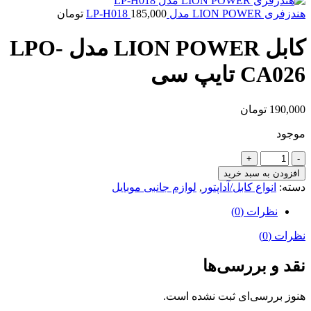
هندزفری LION POWER مدل LP-H018
185,000
تومان
کابل LION POWER مدل LPO-
CA026 تایپ سی
190,000
تومان
موجود
کابل
LION
افزودن به سبد خرید
POWER
دسته:
انواع کابل/آداپتور
,
لوازم جانبی موبایل
مدل
LPO-
نظرات (0)
CA026
تایپ
نظرات (0)
سی
عدد
نقد و بررسی‌ها
هنوز بررسی‌ای ثبت نشده است.