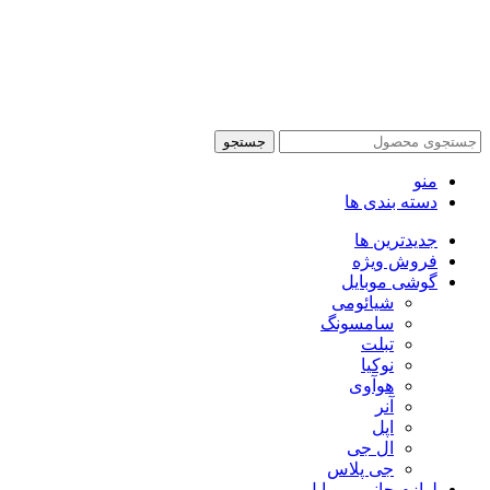
تمام حقوق این وبسایت برای فروشکاه اینترنتی پدرام موبایل
محفوظ می باشد.
طراحی سایت فروشگاهی
با لیدوما
جستجو
منو
دسته بندی ها
جدیدترین ها
فروش ویژه
گوشی موبایل
شیائومی
سامسونگ
تبلت
نوکیا
هوآوی
آنر
اپل
ال جی
جی پلاس
لوازم جانبی موبایل