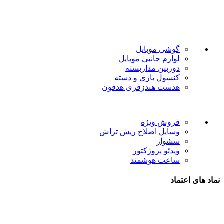
ارائه محصولات با بهترین قیمت و ارسال در سریع ترین زمان ممکن
است.
دسته بندی ها
گوشی موبایل
لوازم جانبی موبایل
دوربین مداربسته
کنسول بازی و دسته
هدست هندزفری هدفون
لینک های مفید
فروش ویژه
وسایل اصلاح ریش تراش
سشوار
ویدئو پروژکتور
ساعت هوشمند
نماد های اعتماد
شیراز - آرامگاه سعدی - نبش کوچه 13- موبایل پدرام