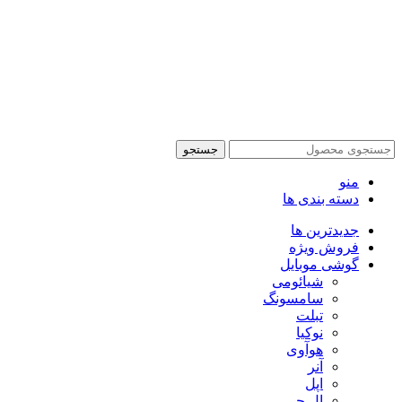
تمام حقوق این وبسایت برای فروشکاه اینترنتی پدرام موبایل
محفوظ می باشد.
طراحی سایت فروشگاهی
با لیدوما
جستجو
منو
دسته بندی ها
جدیدترین ها
فروش ویژه
گوشی موبایل
شیائومی
سامسونگ
تبلت
نوکیا
هوآوی
آنر
اپل
ال جی