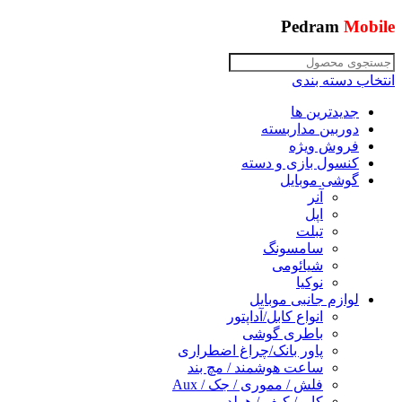
Pedram
Mobile
انتخاب دسته بندی
جدیدترین ها
دوربین مداربسته
فروش ویژه
کنسول بازی و دسته
گوشی موبایل
آنر
اپل
تبلت
سامسونگ
شیائومی
نوکیا
لوازم جانبی موبایل
انواع کابل/آداپتور
باطری گوشی
پاور بانک/چراغ اضطراری
ساعت هوشمند / مچ بند
فلش / مموری / جک / Aux
کاور/ کیف / هولدر