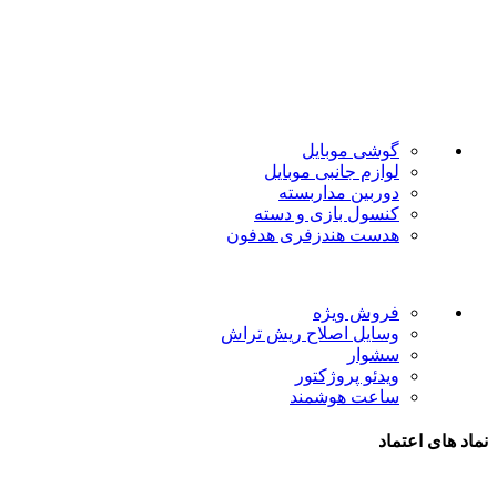
فروشگاه موبایل پدرام فروش آنلاین حود را با داشتن بیش از 15
سال سابقه فروش حضوری آغاز نمود. هدف ما در این فروشگاه
ارائه محصولات با بهترین قیمت و ارسال در سریع ترین زمان ممکن
است.
دسته بندی ها
گوشی موبایل
لوازم جانبی موبایل
دوربین مداربسته
کنسول بازی و دسته
هدست هندزفری هدفون
لینک های مفید
فروش ویژه
وسایل اصلاح ریش تراش
سشوار
ویدئو پروژکتور
ساعت هوشمند
نماد های اعتماد
شیراز - آرامگاه سعدی - نبش کوچه 13- موبایل پدرام