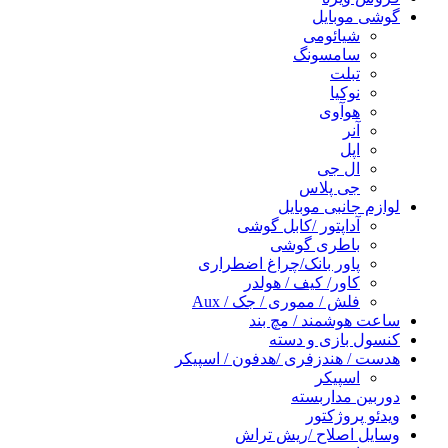
گوشی موبایل
شیائومی
سامسونگ
تبلت
نوکیا
هوآوی
آنر
اپل
ال جی
جی پلاس
لوازم جانبی موبایل
آداپتور /کابل گوشی
باطری گوشی
پاور بانک/چراغ اضطراری
کاور/ کیف / هولدر
فلش / مموری / جک / Aux
ساعت هوشمند / مچ بند
کنسول بازی و دسته
هدست / هندزفری /هدفون / اسپیکر
اسپیکر
دوربین مداربسته
ویدئو پروژکتور
وسایل اصلاح /ریش تراش