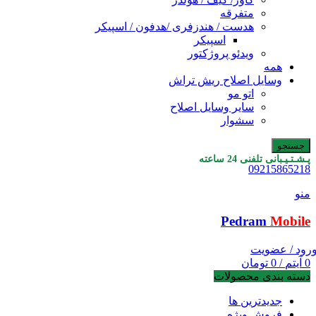
متفرقه
هدست / هندزفری /هدفون / اسپیکر
اسپیکر
ویدئو پروژکتور
همه
وسایل اصلاح ریش تراش
اتو مو
سایر وسایل اصلاح
سشوار
جستجو
پـشـتـیـبانی تلفنی 24 ساعته
09215865218
منو
Pedram
Mobile
رود / عضویت
0
آیتم
/
0
تومان
دسته بندی محصولات
جدیدترین ها
فروش ویژه