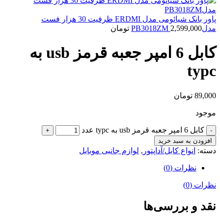
پاور بانک شیائومی مدل ERDMI ظرفیت 30 هزار فست
مدلPB3018ZM
2,599,000
تومان
کابل 6 امپر جعبه قرمز usb به
typc
89,000
تومان
موجود
کابل 6 امپر جعبه قرمز usb به typc عدد
افزودن به سبد خرید
دسته:
انواع کابل/آداپتور
,
لوازم جانبی موبایل
نظرات (0)
نظرات (0)
نقد و بررسی‌ها