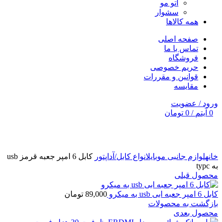
اتو مو
سشوار
همه کالاها
صفحه اصلی
تماس با ما
فروشگاه
حریم خصوصی
قوانین و مقررات
مقایسه
ورود / عضویت
0
آیتم
/
0
تومان
برای بزرگنمایی کلیک کنید
خانه
لوازم جانبی موبایل
انواع کابل/آداپتور
کابل 6 امپر جعبه قرمز usb
به typc
محصول قبلی
کابل 6 امپر جعبه ابی usb به میکرو
89,000
تومان
بازگشت به محصولات
محصول بعدی