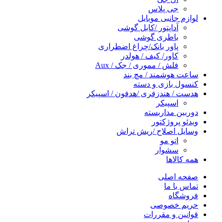
جی پلاس
لوازم جانبی موبایل
آداپتور /کابل گوشی
باطری گوشی
پاور بانک/چراغ اضطراری
کاور/ کیف / هولدر
فلش / مموری / جک / Aux
ساعت هوشمند / مچ بند
کنسول بازی و دسته
هدست / هندزفری /هدفون / اسپیکر
اسپیکر
دوربین مداربسته
ویدئو پروژکتور
وسایل اصلاح /ریش تراش
اتو مو
سشوار
همه کالاها
صفحه اصلی
تماس با ما
فروشگاه
حریم خصوصی
قوانین و مقررات