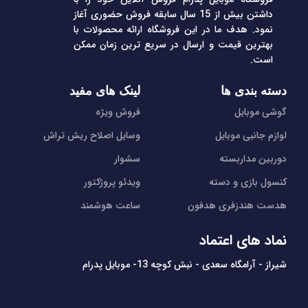
داشتن بیش از 15 سال سابقه فروش حضوری آغاز
نمود. هدف ما در این فروشگاه ارائه محصولات با
بهترین قیمت و ارسال در سریع ترین زمان ممکن
است.
دسته بندی ها
لینک های مفید
گوشی موبایل
فروش ویژه
لوازم جانبی موبایل
وسایل اصلاح ریش تراش
دوربین مداربسته
سشوار
کنسول بازی و دسته
ویدئو پروژکتور
هدست هندزفری هدفون
ساعت هوشمند
نماد های اعتماد
شیراز - آرامگاه سعدی - نبش کوچه 13- موبایل پدرام