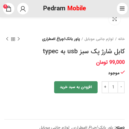
Pedram
Mobile
0
برای بزرگنمایی کلیک کنید
خانه
لوازم جانبی موبایل
پاور بانک/چراغ اضطراری
کابل شارژ پک سبز usb به typec
99,000
تومان
موجود
افزودن به سبد خرید
دسته:
پاور بانک/چراغ اضطراری
,
لوازم جانبی موبایل