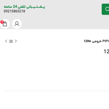
پـشـتـیـبانی تلفنی 24 ساعته
09215865218
0