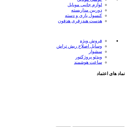
لوازم جانبی موبایل
دوربین مداربسته
کنسول بازی و دسته
هدست هندزفری هدفون
لینک های مفید
فروش ویژه
وسایل اصلاح ریش تراش
سشوار
ویدئو پروژکتور
ساعت هوشمند
نماد های اعتماد
شیراز - آرامگاه سعدی - نبش کوچه 13- موبایل پدرام
تمام