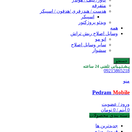
متفرقه
هدست / هندزفری /هدفون / اسپیکر
اسپیکر
ویدئو پروژکتور
همه
وسایل اصلاح ریش تراش
اتو مو
سایر وسایل اصلاح
سشوار
جستجو
پـشـتـیـبانی تلفنی 24 ساعته
09215865218
منو
Pedram
Mobile
ورود / عضویت
0
آیتم
/
0
تومان
دسته بندی محصولات
جدیدترین ها
فروش ویژه