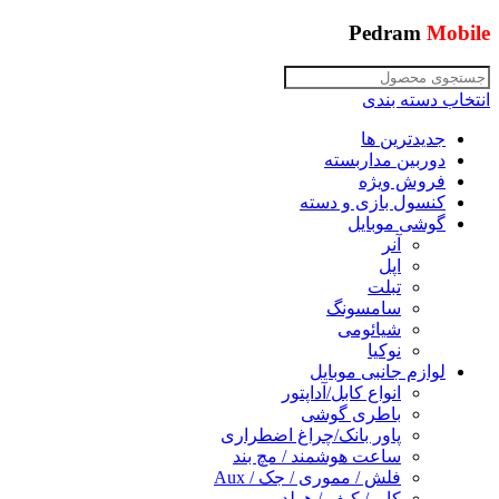
Pedram
Mobile
انتخاب دسته بندی
جدیدترین ها
دوربین مداربسته
فروش ویژه
کنسول بازی و دسته
گوشی موبایل
آنر
اپل
تبلت
سامسونگ
شیائومی
نوکیا
لوازم جانبی موبایل
انواع کابل/آداپتور
باطری گوشی
پاور بانک/چراغ اضطراری
ساعت هوشمند / مچ بند
فلش / مموری / جک / Aux
کاور/ کیف / هولدر