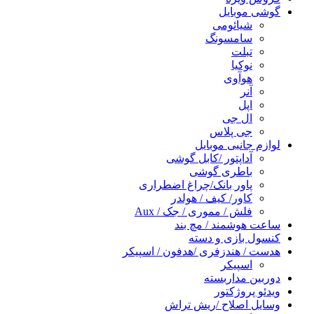
گوشی موبایل
شیائومی
سامسونگ
تبلت
نوکیا
هوآوی
آنر
اپل
ال جی
جی پلاس
لوازم جانبی موبایل
آداپتور /کابل گوشی
باطری گوشی
پاور بانک/چراغ اضطراری
کاور/ کیف / هولدر
فلش / مموری / جک / Aux
ساعت هوشمند / مچ بند
کنسول بازی و دسته
هدست / هندزفری /هدفون / اسپیکر
اسپیکر
دوربین مداربسته
ویدئو پروژکتور
وسایل اصلاح /ریش تراش