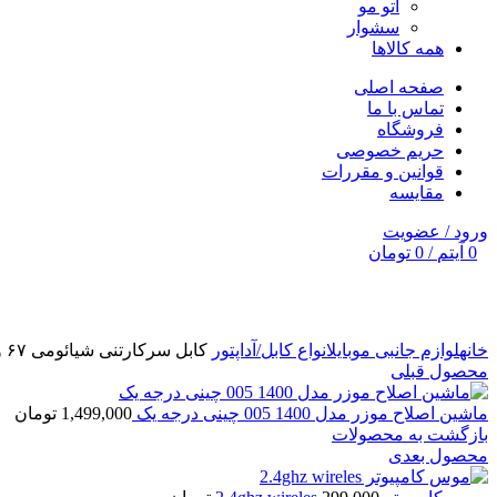
اتو مو
سشوار
همه کالاها
صفحه اصلی
تماس با ما
فروشگاه
حریم خصوصی
قوانین و مقررات
مقایسه
ورود / عضویت
0
آیتم
/
0
تومان
برای بزرگنمایی کلیک کنید
خانه
لوازم جانبی موبایل
انواع کابل/آداپتور
کابل سرکارتنی شیائومی ۶۷ وات اصلی
محصول قبلی
ماشین اصلاح موزر مدل 1400 005 چینی درجه یک
1,499,000
تومان
بازگشت به محصولات
محصول بعدی