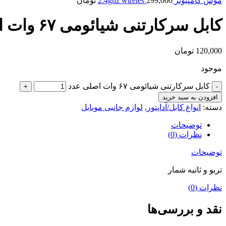
موس کامپیوتر 2.4ghz wireles
299,000
تومان
کابل سرکارتنی شیائومی ۶۷ وات اصلی
120,000
تومان
موجود
کابل سرکارتنی شیائومی ۶۷ وات اصلی عدد
افزودن به سبد خرید
دسته:
انواع کابل/آداپتور
,
لوازم جانبی موبایل
توضیحات
نظرات (0)
توضیحات
تربو و ثانیه شمار
نظرات (0)
نقد و بررسی‌ها