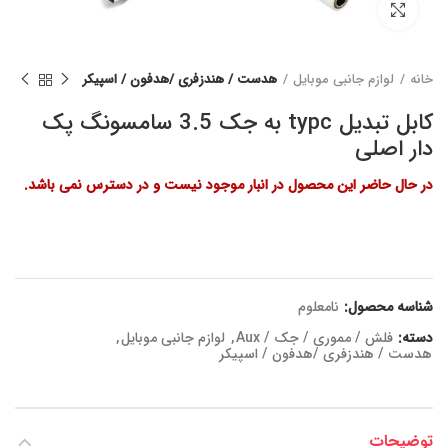
برای بزرگنمایی کلیک کنید
خانه
لوازم جانبی موبایل
هدست / هندزفری /هدفون / اسپیکر
کابل تبدیل typc به جک 3.5 سامسونگ پک
دار اصلی
در حال حاضر این محصول در انبار موجود نیست و در دسترس نمی باشد.
شناسه محصول:
نامعلوم
دسته:
فلش / مموری / جک / Aux
,
لوازم جانبی موبایل
,
هدست / هندزفری /هدفون / اسپیکر
توضیحات