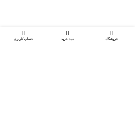
کنسول بازی و دسته
هدست هندزفری هدفون
0
لینک های مفید
فروشگاه
سبد خرید
حساب کاربری
فروش ویژه
وسایل اصلاح ریش تراش
سشوار
ویدئو پروژکتور
ساعت هوشمند
نماد های اعتماد
شیراز - آرامگاه سعدی - نبش کوچه 13- موبایل پدرام