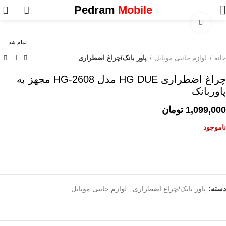
0
Pedram
Mobile
برای بزرگنمایی کلیک کنید
تمام شد
خانه
لوازم جانبی موبایل
پاور بانک/چراغ اضطراری
چراغ اضطراری HG DUE مدل HG-2608 مجهز به
پاوربانک
1,099,000
تومان
ناموجود
دسته:
پاور بانک/چراغ اضطراری
,
لوازم جانبی موبایل