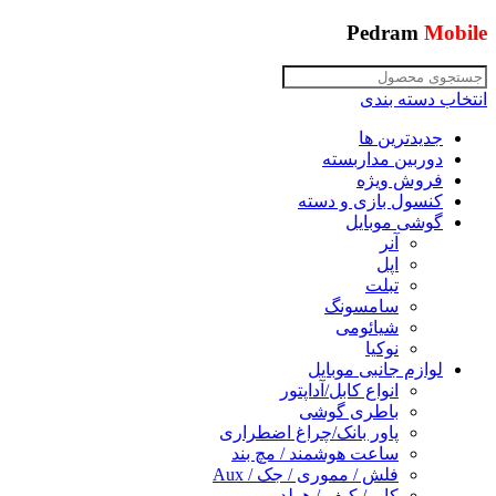
Pedram
Mobile
انتخاب دسته بندی
جدیدترین ها
دوربین مداربسته
فروش ویژه
کنسول بازی و دسته
گوشی موبایل
آنر
اپل
تبلت
سامسونگ
شیائومی
نوکیا
لوازم جانبی موبایل
انواع کابل/آداپتور
باطری گوشی
پاور بانک/چراغ اضطراری
ساعت هوشمند / مچ بند
فلش / مموری / جک / Aux
کاور/ کیف / هولدر