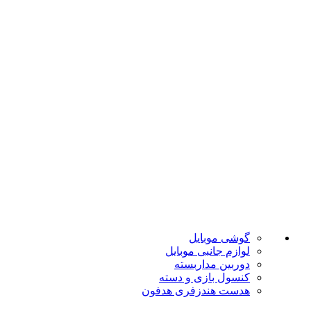
ضمانت اصل بودن
تضمین بهترین قیمت
فروشگاه موبایل پدرام فروش آنلاین حود را با داشتن بیش از 15 سال سابقه فروش حضوری آغاز نمود. هدف ما در این فروشگاه ارائه محصولات با بهترین قیمت و ارسال در سریع ترین زمان ممکن است.
دسته بندی ها
گوشی موبایل
لوازم جانبی موبایل
دوربین مداربسته
کنسول بازی و دسته
هدست هندزفری هدفون