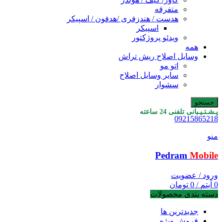
متفرقه
هدست / هندزفری /هدفون / اسپیکر
اسپیکر
ویدئو پروژکتور
همه
وسایل اصلاح ریش تراش
اتو مو
سایر وسایل اصلاح
سشوار
جستجو
پـشـتـیـبانی تلفنی 24 ساعته
09215865218
منو
Pedram
Mobile
ورود / عضویت
0
آیتم
/
0
تومان
دسته بندی محصولات
جدیدترین ها
فروش ویژه