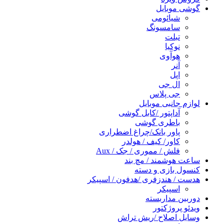
گوشی موبایل
شیائومی
سامسونگ
تبلت
نوکیا
هوآوی
آنر
اپل
ال جی
جی پلاس
لوازم جانبی موبایل
آداپتور /کابل گوشی
باطری گوشی
پاور بانک/چراغ اضطراری
کاور/ کیف / هولدر
فلش / مموری / جک / Aux
ساعت هوشمند / مچ بند
کنسول بازی و دسته
هدست / هندزفری /هدفون / اسپیکر
اسپیکر
دوربین مداربسته
ویدئو پروژکتور
وسایل اصلاح /ریش تراش