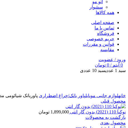
اتو مو
سشوار
همه کالاها
صفحه اصلی
تماس با ما
فروشگاه
حریم خصوصی
قوانین و مقررات
مقایسه
ورود / عضویت
0
آیتم
/
0
تومان
سبد 1 عددی
سبد 10 عددی
برای بزرگنمایی کلیک کنید
خانه
لوازم جانبی موبایل
پاور بانک/چراغ اضطراری
پاوربانک شیائومی مدل Xiaomi Redmi PB200LZM ظرفیت 20000 میلی آم
محصول قبلی
نوکیا 110 (2021) بدون گار انتی
1,899,000
تومان
بازگشت به محصولات
محصول بعدی