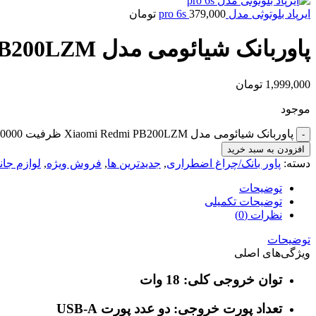
ایرپاد بلوتوثی مدل pro 6s
379,000
تومان
پاوربانک شیائومی مدل Xiaomi Redmi PB200LZM ظرفیت 20000 میلی آمپر(اصلی)
1,999,000
تومان
موجود
پاوربانک شیائومی مدل Xiaomi Redmi PB200LZM ظرفیت 20000 میلی آمپر(اصلی) عدد
افزودن به سبد خرید
دسته:
پاور بانک/چراغ اضطراری
,
جدیدترین ها
,
فروش ویژه
,
لوازم جان
توضیحات
توضیحات تکمیلی
نظرات (0)
توضیحات
ویژگی‌های اصلی
توان خروجی کلی: 18 وات
تعداد پورت خروجی: دو عدد پورت USB-A