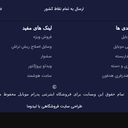
ارسال به تمام نقاط کشور
ض
دی ها
لینک های مفید
ایل
فروش ویژه
ی موبایل
وسایل اصلاح ریش تراش
اربسته
سشوار
زی و دسته
ویدئو پروژکتور
دزفری هدفون
ساعت هوشمند
تمام حقوق این وبسایت برای فروشکاه اینترنتی پدرام موبایل محفوظ م
طراحی سایت فروشگاهی
با لیدوما