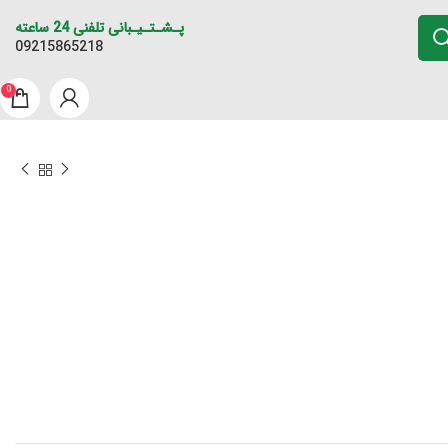
پـشـتـیـبانی تلفنی 24 ساعته
09215865218
0