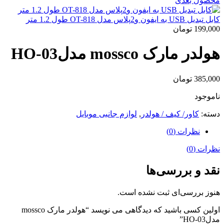
محصول بعدی
کابل تبدیل USB به ایفون و2پلاس مدل ‎OT-818 طول 1.2 متر
199,000
تومان
هولدر مارک mossco مدلHO-03
385,000
تومان
ناموجود
دسته:
کاور/ کیف / هولدر
,
لوازم جانبی موبایل
نظرات (0)
نظرات (0)
نقد و بررسی‌ها
هنوز بررسی‌ای ثبت نشده است.
اولین کسی باشید که دیدگاهی می نویسد “هولدر مارک mossco
مدلHO-03”