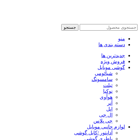
محفوظ می باشد.
طراحی سایت فروشگاهی
با لیدوما
جستجو
منو
دسته بندی ها
جدیدترین ها
فروش ویژه
گوشی موبایل
شیائومی
سامسونگ
تبلت
نوکیا
هوآوی
آنر
اپل
ال جی
جی پلاس
لوازم جانبی موبایل
آداپتور /کابل گوشی
باطری گوشی