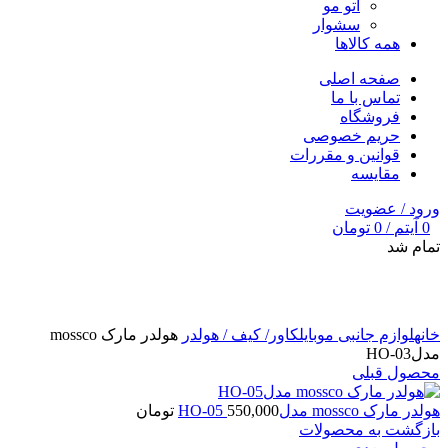
اتو مو
سشوار
همه کالاها
صفحه اصلی
تماس با ما
فروشگاه
حریم خصوصی
قوانین و مقررات
مقایسه
ورود / عضویت
0
آیتم
/
0
تومان
تمام شد
برای بزرگنمایی کلیک کنید
خانه
لوازم جانبی موبایل
کاور/ کیف / هولدر
هولدر مارک mossco
مدلHO-03
محصول قبلی
هولدر مارک mossco مدلHO-05
550,000
تومان
بازگشت به محصولات