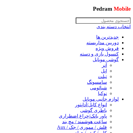
Pedram
Mobile
انتخاب دسته بندی
جدیدترین ها
دوربین مداربسته
فروش ویژه
کنسول بازی و دسته
گوشی موبایل
آنر
اپل
تبلت
سامسونگ
شیائومی
نوکیا
لوازم جانبی موبایل
انواع کابل/آداپتور
باطری گوشی
پاور بانک/چراغ اضطراری
ساعت هوشمند / مچ بند
فلش / مموری / جک / Aux
کاور/ کیف / هولدر