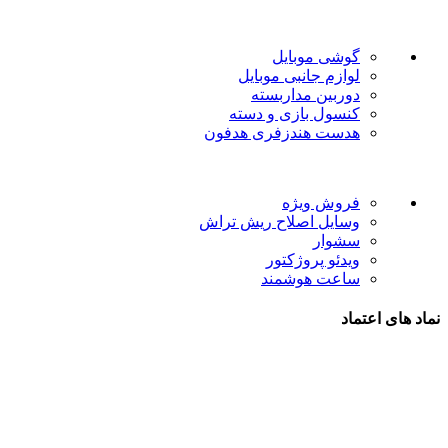
دسته بندی ها
گوشی موبایل
لوازم جانبی موبایل
دوربین مداربسته
کنسول بازی و دسته
هدست هندزفری هدفون
لینک های مفید
فروش ویژه
وسایل اصلاح ریش تراش
سشوار
ویدئو پروژکتور
ساعت هوشمند
نماد های اعتماد
شیراز - آرامگاه سعدی - نبش کوچه 13- موبایل پدرام
تمام حقوق این وبسایت برای فروشکاه اینترنتی پدرام موبایل