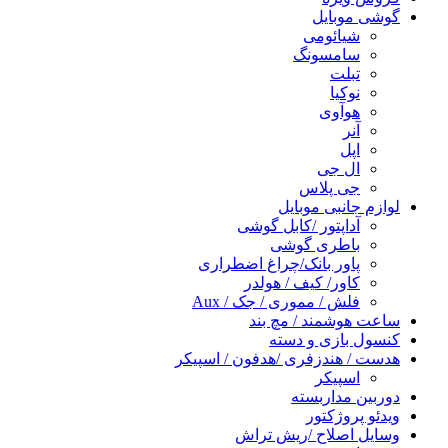
گوشی موبایل
شیائومی
سامسونگ
تبلت
نوکیا
هوآوی
آنر
اپل
ال جی
جی پلاس
لوازم جانبی موبایل
آداپتور /کابل گوشی
باطری گوشی
پاور بانک/چراغ اضطراری
کاور/ کیف / هولدر
فلش / مموری / جک / Aux
ساعت هوشمند / مچ بند
کنسول بازی و دسته
هدست / هندزفری /هدفون / اسپیکر
اسپیکر
دوربین مداربسته
ویدئو پروژکتور
وسایل اصلاح /ریش تراش