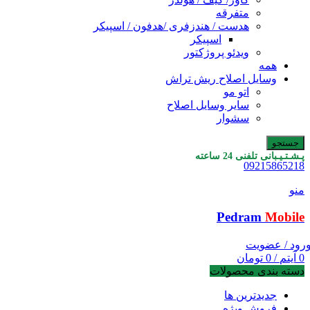
متفرقه
هدست / هندزفری /هدفون / اسپیکر
اسپیکر
ویدئو پروژکتور
همه
وسایل اصلاح ریش تراش
اتو مو
سایر وسایل اصلاح
سشوار
جستجو
پـشـتـیـبانی تلفنی 24 ساعته
09215865218
منو
Pedram
Mobile
رود / عضویت
0
آیتم
/
0
تومان
دسته بندی محصولات
جدیدترین ها
فروش ویژه