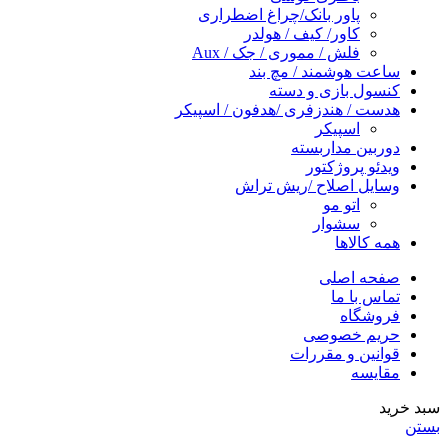
پاور بانک/چراغ اضطراری
کاور/ کیف / هولدر
فلش / مموری / جک / Aux
ساعت هوشمند / مچ بند
کنسول بازی و دسته
هدست / هندزفری /هدفون / اسپیکر
اسپیکر
دوربین مداربسته
ویدئو پروژکتور
وسایل اصلاح /ریش تراش
اتو مو
سشوار
همه کالاها
صفحه اصلی
تماس با ما
فروشگاه
حریم خصوصی
قوانین و مقررات
مقایسه
سبد خرید
بستن