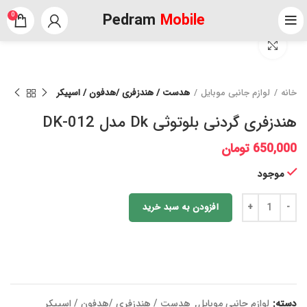
Pedram
Mobile
0
برای بزرگنمایی کلیک کنید
خانه
لوازم جانبی موبایل
هدست / هندزفری /هدفون / اسپیکر
هندزفری گردنی بلوتوثی Dk مدل DK-012
650,000
تومان
موجود
افزودن به سبد خرید
دسته:
لوازم جانبی موبایل
,
هدست / هندزفری /هدفون / اسپیکر