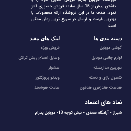
داشتن بیش از 15 سال سابقه فروش حضوری آغاز
نمود. هدف ما در این فروشگاه ارائه محصولات با
بهترین قیمت و ارسال در سریع ترین زمان ممکن
است.
دسته بندی ها
لینک های مفید
گوشی موبایل
فروش ویژه
لوازم جانبی موبایل
وسایل اصلاح ریش تراش
دوربین مداربسته
سشوار
کنسول بازی و دسته
ویدئو پروژکتور
هدست هندزفری هدفون
ساعت هوشمند
نماد های اعتماد
شیراز - آرامگاه سعدی - نبش کوچه 13- موبایل پدرام