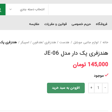
انتخاب دسته بندی
فروشگاه
حریم خصوصی
قوانین و مقررات
مقایسه
خانه
لوازم جانبی موبایل
هدست / هندزفری /هدفون / اسپیکر
هندزفری پک دار
هندزفری پک دار مدل JE-06
145,000
تومان
موجود
افزودن به سبد خرید