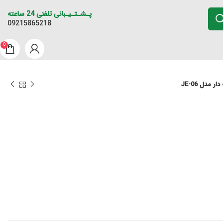
پـشـتـیـبانی تلفنی 24 ساعته
09215865218
0
 مدل JE-06