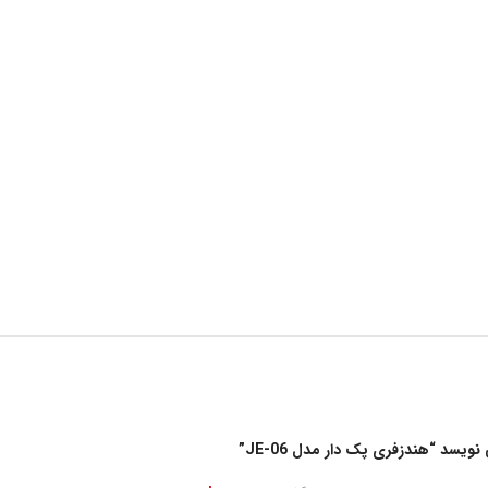
یسد “هندزفری پک دار مدل JE-06”