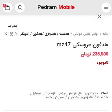
Pedram
Mobile
0
برای بزرگنمایی کلیک کنید
تمام شد
خانه
لوازم جانبی موبایل
هدست / هندزفری /هدفون / اسپیکر
هدفون عروسکی mz47
235,000
تومان
ناموجود
دسته:
جدیدترین ها
,
فروش ویژه
,
لوازم جانبی موبایل
,
هدست / هندزفری /هدفون / اسپیکر
,
همه