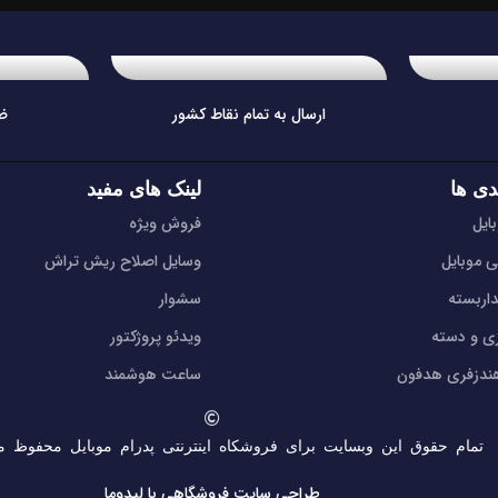
ارسال به تمام نقاط کشور
ض
دی ها
لینک های مفید
ایل
فروش ویژه
ی موبایل
وسایل اصلاح ریش تراش
اربسته
سشوار
زی و دسته
ویدئو پروژکتور
دزفری هدفون
ساعت هوشمند
تمام حقوق این وبسایت برای فروشکاه اینترنتی پدرام موبایل محفوظ م
طراحی سایت فروشگاهی
با لیدوما