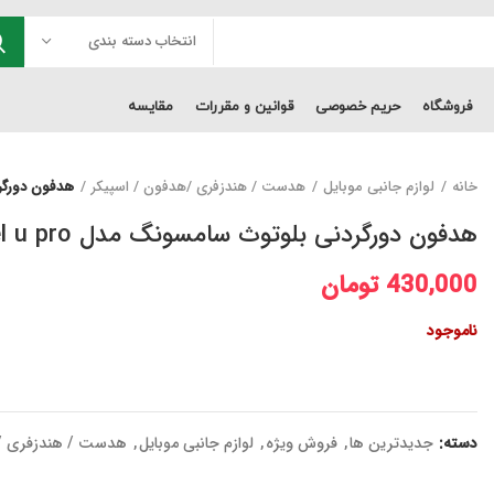
انتخاب دسته بندی
فروشگاه
حریم خصوصی
قوانین و مقررات
مقایسه
خانه
لوازم جانبی موبایل
هدست / هندزفری /هدفون / اسپیکر
هدفون دورگردنی ب
هدفون دورگردنی بلوتوث سامسونگ مدل level u pro پک مشکی
430,000
تومان
ناموجود
دسته:
جدیدترین ها
,
فروش ویژه
,
لوازم جانبی موبایل
,
هدست / هندزفری /ه