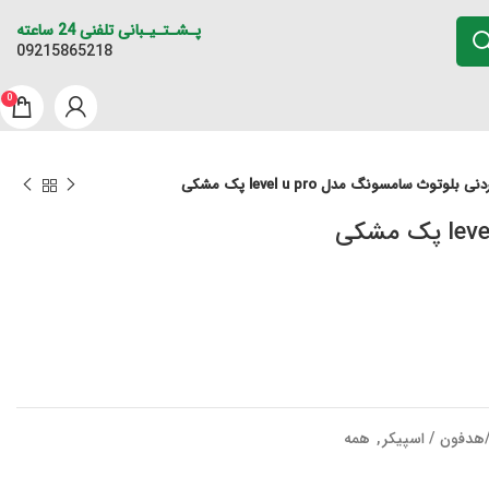
پـشـتـیـبانی تلفنی 24 ساعته
09215865218
0
لوتوث سامسونگ مدل level u pro پک مشکی
دفون / اسپیکر
,
همه