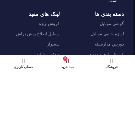
است.
دسته بندی ها
لینک های مفید
گوشی موبایل
فروش ویژه
لوازم جانبی موبایل
وسایل اصلاح ریش تراش
دوربین مداربسته
سشوار
کنسول بازی و دسته
ویدئو پروژکتور
0
هدست هندزفری هدفون
ساعت هوشمند
فروشگاه
سبد خرید
حساب کاربری
نماد های اعتماد
شیراز - آرامگاه سعدی - نبش کوچه 13- موبایل پدرام
تمام حقوق این وبسایت برای فروشکاه اینترنتی پدرام موبایل محفوظ
می باشد.