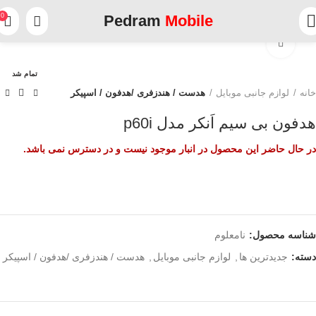
0
Pedram
Mobile
برای بزرگنمایی کلیک کنید
تمام شد
خانه
لوازم جانبی موبایل
هدست / هندزفری /هدفون / اسپیکر
هدفون بی سیم اَنکر مدل p60i
در حال حاضر این محصول در انبار موجود نیست و در دسترس نمی باشد.
شناسه محصول:
نامعلوم
دسته:
جدیدترین ها
,
لوازم جانبی موبایل
,
هدست / هندزفری /هدفون / اسپیکر