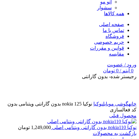
اتو مو
سشوار
همه کالاها
صفحه اصلی
تماس با ما
فروشگاه
حریم خصوصی
قوانین و مقررات
مقایسه
ورود / عضویت
0
آیتم
/
0
تومان
رجیستر شده- بدون گارانتی
برای بزرگنمایی کلیک کنید
خانه
گوشی موبایل
نوکیا
نوکیا nokia 125 بدون گارانتی ویتنامی بدون
کد فعالسازی
محصول قبلی
نوکیا nokia110 بدون گارانتی ویتنامی اصلی
1,249,000
تومان
بازگشت به محصولات