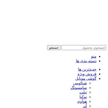
شیراز - آرامگاه سعدی - نبش کوچه 13- موبایل پدرام
تمام حقوق این وبسایت برای فروشکاه اینترنتی پدرام موبایل
محفوظ می باشد.
طراحی سایت فروشگاهی
با لیدوما
جستجو
منو
دسته بندی ها
جدیدترین ها
فروش ویژه
گوشی موبایل
شیائومی
سامسونگ
تبلت
نوکیا
هوآوی
آنر