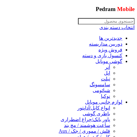
Pedram
Mobile
انتخاب دسته بندی
جدیدترین ها
دوربین مداربسته
فروش ویژه
کنسول بازی و دسته
گوشی موبایل
آنر
اپل
تبلت
سامسونگ
شیائومی
نوکیا
لوازم جانبی موبایل
انواع کابل/آداپتور
باطری گوشی
پاور بانک/چراغ اضطراری
ساعت هوشمند / مچ بند
فلش / مموری / جک / Aux
کاور/ کیف / هولدر