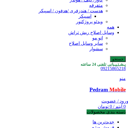
متفرقه
هدست / هندزفری /هدفون / اسپیکر
اسپیکر
ویدئو پروژکتور
همه
وسایل اصلاح ریش تراش
اتو مو
سایر وسایل اصلاح
سشوار
جستجو
پـشـتـیـبانی تلفنی 24 ساعته
09215865218
منو
Pedram
Mobile
رود / عضویت
0
آیتم
/
0
تومان
دسته بندی محصولات
جدیدترین ها
فروش ویژه