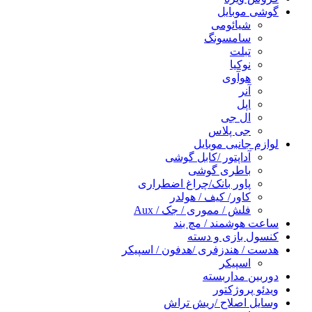
گوشی موبایل
شیائومی
سامسونگ
تبلت
نوکیا
هوآوی
آنر
اپل
ال جی
جی پلاس
لوازم جانبی موبایل
آداپتور /کابل گوشی
باطری گوشی
پاور بانک/چراغ اضطراری
کاور/ کیف / هولدر
فلش / مموری / جک / Aux
ساعت هوشمند / مچ بند
کنسول بازی و دسته
هدست / هندزفری /هدفون / اسپیکر
اسپیکر
دوربین مداربسته
ویدئو پروژکتور
وسایل اصلاح /ریش تراش