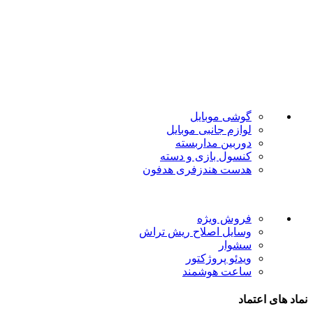
فروشگاه موبایل پدرام فروش آنلاین حود را با داشتن بیش از 15
سال سابقه فروش حضوری آغاز نمود. هدف ما در این فروشگاه
ارائه محصولات با بهترین قیمت و ارسال در سریع ترین زمان ممکن
است.
دسته بندی ها
گوشی موبایل
لوازم جانبی موبایل
دوربین مداربسته
کنسول بازی و دسته
هدست هندزفری هدفون
لینک های مفید
فروش ویژه
وسایل اصلاح ریش تراش
سشوار
ویدئو پروژکتور
ساعت هوشمند
نماد های اعتماد