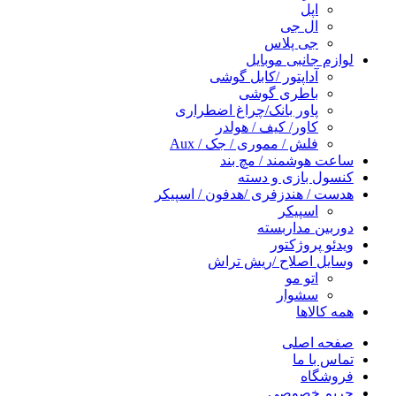
اپل
ال جی
جی پلاس
لوازم جانبی موبایل
آداپتور /کابل گوشی
باطری گوشی
پاور بانک/چراغ اضطراری
کاور/ کیف / هولدر
فلش / مموری / جک / Aux
ساعت هوشمند / مچ بند
کنسول بازی و دسته
هدست / هندزفری /هدفون / اسپیکر
اسپیکر
دوربین مداربسته
ویدئو پروژکتور
وسایل اصلاح /ریش تراش
اتو مو
سشوار
همه کالاها
صفحه اصلی
تماس با ما
فروشگاه
حریم خصوصی