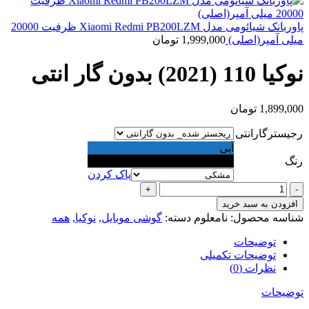
پاوربانک شیائومی مدل Xiaomi Redmi PB200LZM ظرفیت 20000
میلی آمپر(اصلی)
1,999,000
تومان
نوکیا 110 (2021) بدون گار انتی
1,899,000
تومان
رجیسترگارانتی
آبی
رنگ
مشکی
پاک کردن
نوکیا
110
افزودن به سبد خرید
(2021)
شناسه محصول:
نامعلوم
دسته:
گوشی موبایل
,
نوکیا
,
همه
بدون
گار
توضیحات
انتی
توضیحات تکمیلی
عدد
نظرات (0)
توضیحات