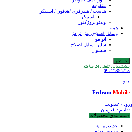
متفرقه
هدست / هندزفری /هدفون / اسپیکر
اسپیکر
ویدئو پروژکتور
همه
وسایل اصلاح ریش تراش
اتو مو
سایر وسایل اصلاح
سشوار
جستجو
پـشـتـیـبانی تلفنی 24 ساعته
09215865218
منو
Pedram
Mobile
رود / عضویت
0
آیتم
/
0
تومان
دسته بندی محصولات
جدیدترین ها
فروش ویژه