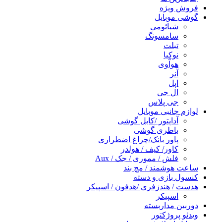
فروش ویژه
گوشی موبایل
شیائومی
سامسونگ
تبلت
نوکیا
هوآوی
آنر
اپل
ال جی
جی پلاس
لوازم جانبی موبایل
آداپتور /کابل گوشی
باطری گوشی
پاور بانک/چراغ اضطراری
کاور/ کیف / هولدر
فلش / مموری / جک / Aux
ساعت هوشمند / مچ بند
کنسول بازی و دسته
هدست / هندزفری /هدفون / اسپیکر
اسپیکر
دوربین مداربسته
ویدئو پروژکتور