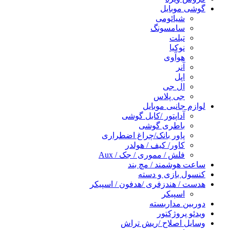
گوشی موبایل
شیائومی
سامسونگ
تبلت
نوکیا
هوآوی
آنر
اپل
ال جی
جی پلاس
لوازم جانبی موبایل
آداپتور /کابل گوشی
باطری گوشی
پاور بانک/چراغ اضطراری
کاور/ کیف / هولدر
فلش / مموری / جک / Aux
ساعت هوشمند / مچ بند
کنسول بازی و دسته
هدست / هندزفری /هدفون / اسپیکر
اسپیکر
دوربین مداربسته
ویدئو پروژکتور
وسایل اصلاح /ریش تراش