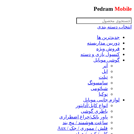
Pedram
Mobile
انتخاب دسته بندی
جدیدترین ها
دوربین مداربسته
فروش ویژه
کنسول بازی و دسته
گوشی موبایل
آنر
اپل
تبلت
سامسونگ
شیائومی
نوکیا
لوازم جانبی موبایل
انواع کابل/آداپتور
باطری گوشی
پاور بانک/چراغ اضطراری
ساعت هوشمند / مچ بند
فلش / مموری / جک / Aux
کاور/ کیف / هولدر