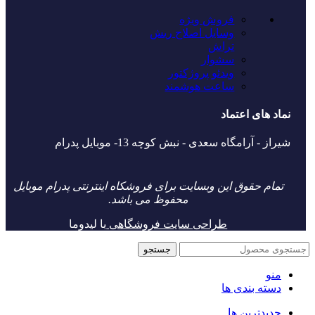
فروش ویژه
وسایل اصلاح ریش
تراش
سشوار
ویدئو پروژکتور
ساعت هوشمند
نماد های اعتماد
شیراز - آرامگاه سعدی - نبش کوچه 13- موبایل پدرام
تمام حقوق این وبسایت برای فروشکاه اینترنتی پدرام موبایل
محفوظ می باشد.
طراحی سایت فروشگاهی
با لیدوما
جستجو
منو
دسته بندی ها
جدیدترین ها