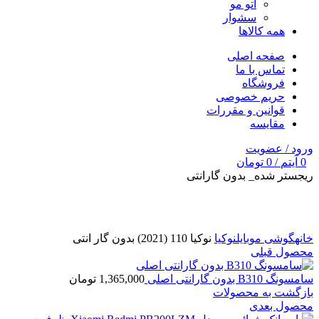
اتو مو
سشوار
همه کالاها
صفحه اصلی
تماس با ما
فروشگاه
حریم خصوصی
قوانین و مقررات
مقایسه
ورود / عضویت
0
آیتم
/
0
تومان
ریجستر شده_ بدون گارانتی
برای بزرگنمایی کلیک کنید
خانه
گوشی موبایل
نوکیا
نوکیا 110 (2021) بدون گار انتی
محصول قبلی
سامسونگ B310 بدون گارانتی اصلی
1,365,000
تومان
بازگشت به محصولات
محصول بعدی