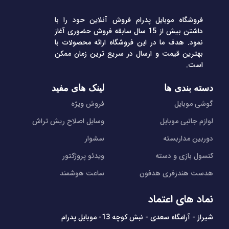
فروشگاه موبایل پدرام فروش آنلاین حود را با
داشتن بیش از 15 سال سابقه فروش حضوری آغاز
نمود. هدف ما در این فروشگاه ارائه محصولات با
بهترین قیمت و ارسال در سریع ترین زمان ممکن
است.
دسته بندی ها
لینک های مفید
گوشی موبایل
فروش ویژه
لوازم جانبی موبایل
وسایل اصلاح ریش تراش
دوربین مداربسته
سشوار
کنسول بازی و دسته
ویدئو پروژکتور
هدست هندزفری هدفون
ساعت هوشمند
نماد های اعتماد
شیراز - آرامگاه سعدی - نبش کوچه 13- موبایل پدرام