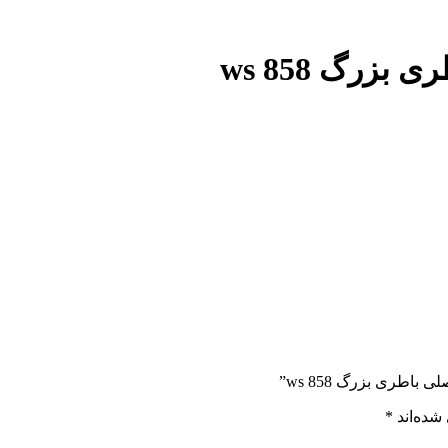
رگ ws 858
طری بزرگ ws 858”
شده‌اند
*