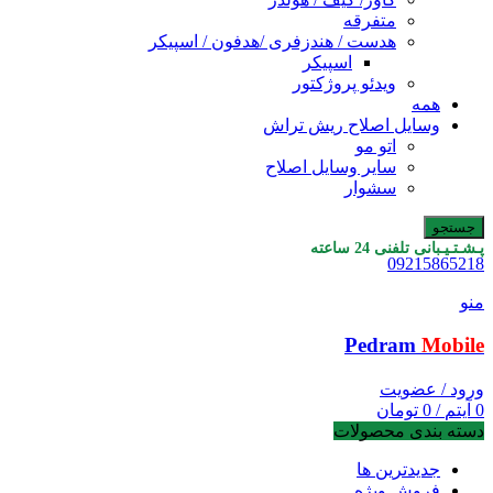
متفرقه
هدست / هندزفری /هدفون / اسپیکر
اسپیکر
ویدئو پروژکتور
همه
وسایل اصلاح ریش تراش
اتو مو
سایر وسایل اصلاح
سشوار
جستجو
پـشـتـیـبانی تلفنی 24 ساعته
09215865218
منو
Pedram
Mobile
ورود / عضویت
0
آیتم
/
0
تومان
دسته بندی محصولات
جدیدترین ها
فروش ویژه