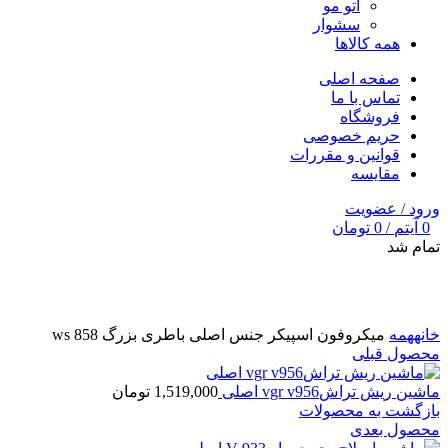
اتو مو
سشوار
همه کالاها
صفحه اصلی
تماس با ما
فروشگاه
حریم خصوصی
قوانین و مقررات
مقایسه
ورود / عضویت
0
آیتم
/
0
تومان
تمام شد
برای بزرگنمایی کلیک کنید
خانه
همه
میکروفون اسپیکر جنس اصلی باطری بزرگ ws 858
محصول قبلی
ماشین ریش تراشvgr v956 اصلی
1,519,000
تومان
بازگشت به محصولات
محصول بعدی