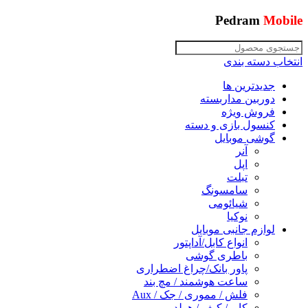
Pedram
Mobile
انتخاب دسته بندی
جدیدترین ها
دوربین مداربسته
فروش ویژه
کنسول بازی و دسته
گوشی موبایل
آنر
اپل
تبلت
سامسونگ
شیائومی
نوکیا
لوازم جانبی موبایل
انواع کابل/آداپتور
باطری گوشی
پاور بانک/چراغ اضطراری
ساعت هوشمند / مچ بند
فلش / مموری / جک / Aux
کاور/ کیف / هولدر