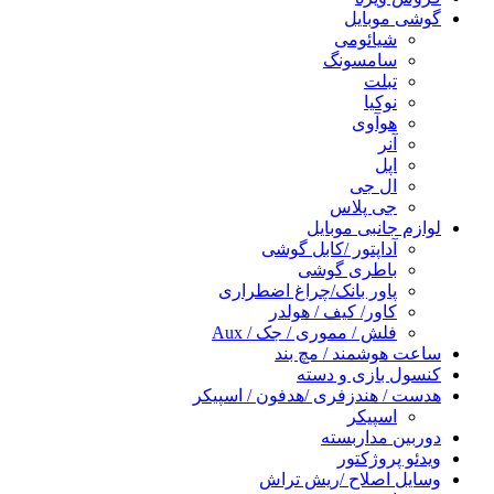
گوشی موبایل
شیائومی
سامسونگ
تبلت
نوکیا
هوآوی
آنر
اپل
ال جی
جی پلاس
لوازم جانبی موبایل
آداپتور /کابل گوشی
باطری گوشی
پاور بانک/چراغ اضطراری
کاور/ کیف / هولدر
فلش / مموری / جک / Aux
ساعت هوشمند / مچ بند
کنسول بازی و دسته
هدست / هندزفری /هدفون / اسپیکر
اسپیکر
دوربین مداربسته
ویدئو پروژکتور
وسایل اصلاح /ریش تراش