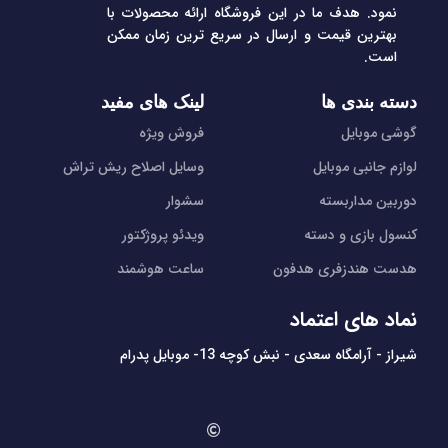
نمود. هدف ما در این فروشگاه ارائه محصولات با
بهترین قیمت و ارسال در سریع ترین زمان ممکن
است.
دسته بندی ها
لینک های مفید
گوشی موبایل
فروش ویژه
لوازم جانبی موبایل
وسایل اصلاح ریش تراش
دوربین مداربسته
سشوار
کنسول بازی و دسته
ویدئو پروژکتور
هدست هندزفری هدفون
ساعت هوشمند
نماد های اعتماد
شیراز - آرامگاه سعدی - نبش کوچه 13- موبایل پدرام