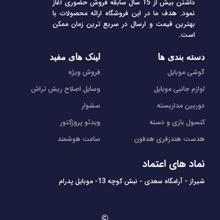
داشتن بیش از 15 سال سابقه فروش حضوری آغاز
نمود. هدف ما در این فروشگاه ارائه محصولات با
بهترین قیمت و ارسال در سریع ترین زمان ممکن
است.
دسته بندی ها
لینک های مفید
گوشی موبایل
فروش ویژه
لوازم جانبی موبایل
وسایل اصلاح ریش تراش
دوربین مداربسته
سشوار
کنسول بازی و دسته
ویدئو پروژکتور
هدست هندزفری هدفون
ساعت هوشمند
نماد های اعتماد
شیراز - آرامگاه سعدی - نبش کوچه 13- موبایل پدرام