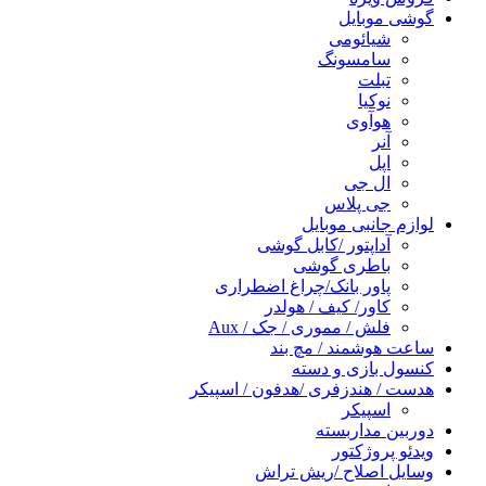
گوشی موبایل
شیائومی
سامسونگ
تبلت
نوکیا
هوآوی
آنر
اپل
ال جی
جی پلاس
لوازم جانبی موبایل
آداپتور /کابل گوشی
باطری گوشی
پاور بانک/چراغ اضطراری
کاور/ کیف / هولدر
فلش / مموری / جک / Aux
ساعت هوشمند / مچ بند
کنسول بازی و دسته
هدست / هندزفری /هدفون / اسپیکر
اسپیکر
دوربین مداربسته
ویدئو پروژکتور
وسایل اصلاح /ریش تراش