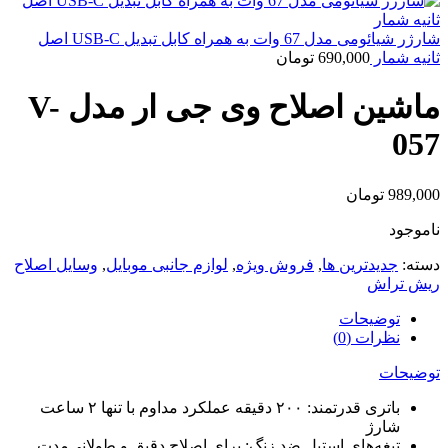
شارژر شیائومی مدل 67 وات به همراه کابل تبدیل USB-C اصل
ثانیه شمار
690,000
تومان
ماشین اصلاح وی جی ار مدل V-
057
989,000
تومان
ناموجود
دسته:
جدیدترین ها
,
فروش ویژه
,
لوازم جانبی موبایل
,
وسایل اصلاح
ریش تراش
توضیحات
نظرات (0)
توضیحات
باتری قدرتمند: ۲۰۰ دقیقه عملکرد مداوم با تنها ۲ ساعت
شارژ
تیغه‌های استیل ضد زنگ: برای اصلاح دقیق و طولانی‌مدت