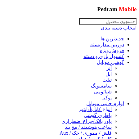
Pedram
Mobile
انتخاب دسته بندی
جدیدترین ها
دوربین مداربسته
فروش ویژه
کنسول بازی و دسته
گوشی موبایل
آنر
اپل
تبلت
سامسونگ
شیائومی
نوکیا
لوازم جانبی موبایل
انواع کابل/آداپتور
باطری گوشی
پاور بانک/چراغ اضطراری
ساعت هوشمند / مچ بند
فلش / مموری / جک / Aux
کاور/ کیف / هولدر