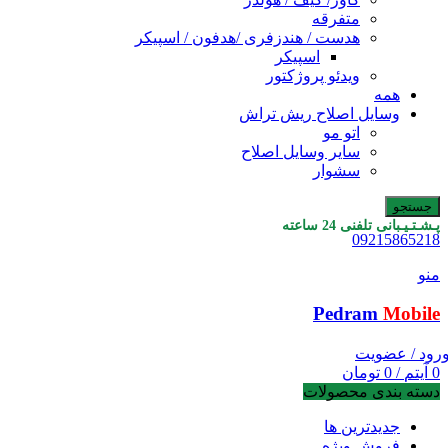
متفرقه
هدست / هندزفری /هدفون / اسپیکر
اسپیکر
ویدئو پروژکتور
همه
وسایل اصلاح ریش تراش
اتو مو
سایر وسایل اصلاح
سشوار
جستجو
پـشـتـیـبانی تلفنی 24 ساعته
09215865218
منو
Pedram
Mobile
رود / عضویت
0
آیتم
/
0
تومان
دسته بندی محصولات
جدیدترین ها
فروش ویژه