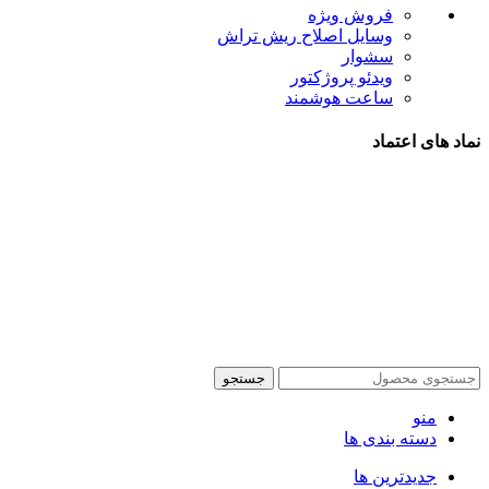
فروش ویژه
وسایل اصلاح ریش تراش
سشوار
ویدئو پروژکتور
ساعت هوشمند
نماد های اعتماد
شیراز - آرامگاه سعدی - نبش کوچه 13- موبایل پدرام
تمام حقوق این وبسایت برای فروشکاه اینترنتی پدرام موبایل
محفوظ می باشد.
طراحی سایت فروشگاهی
با لیدوما
جستجو
منو
دسته بندی ها
جدیدترین ها