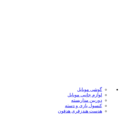
ضمانت اصل بودن
تضمین بهترین قیمت
فروشگاه موبایل پدرام فروش آنلاین حود را با داشتن بیش از 15
سال سابقه فروش حضوری آغاز نمود. هدف ما در این فروشگاه
ارائه محصولات با بهترین قیمت و ارسال در سریع ترین زمان ممکن
است.
دسته بندی ها
گوشی موبایل
لوازم جانبی موبایل
دوربین مداربسته
کنسول بازی و دسته
هدست هندزفری هدفون
لینک های مفید