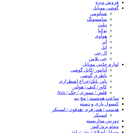
فروش ویژه
گوشی موبایل
شیائومی
سامسونگ
تبلت
نوکیا
هوآوی
آنر
اپل
ال جی
جی پلاس
لوازم جانبی موبایل
آداپتور /کابل گوشی
باطری گوشی
پاور بانک/چراغ اضطراری
کاور/ کیف / هولدر
فلش / مموری / جک / Aux
ساعت هوشمند / مچ بند
کنسول بازی و دسته
هدست / هندزفری /هدفون / اسپیکر
اسپیکر
دوربین مداربسته
ویدئو پروژکتور
وسایل اصلاح /ریش تراش