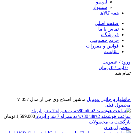
اتو مو
سشوار
همه کالاها
صفحه اصلی
تماس با ما
فروشگاه
حریم خصوصی
قوانین و مقررات
مقایسه
ورود / عضویت
0
آیتم
/
0
تومان
تمام شد
برای بزرگنمایی کلیک کنید
خانه
لوازم جانبی موبایل
ماشین اصلاح وی جی ار مدل V-057
محصول قبلی
ساعت هوشمند ws80 ultra2 به همراه 7 بند و ایرپاد
1,599,000
تومان
بازگشت به محصولات
محصول بعدی