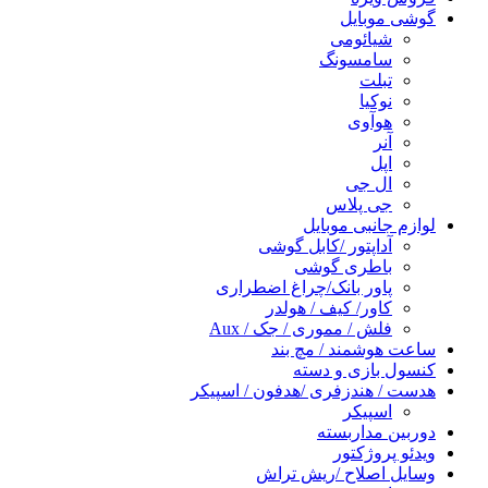
گوشی موبایل
شیائومی
سامسونگ
تبلت
نوکیا
هوآوی
آنر
اپل
ال جی
جی پلاس
لوازم جانبی موبایل
آداپتور /کابل گوشی
باطری گوشی
پاور بانک/چراغ اضطراری
کاور/ کیف / هولدر
فلش / مموری / جک / Aux
ساعت هوشمند / مچ بند
کنسول بازی و دسته
هدست / هندزفری /هدفون / اسپیکر
اسپیکر
دوربین مداربسته
ویدئو پروژکتور
وسایل اصلاح /ریش تراش