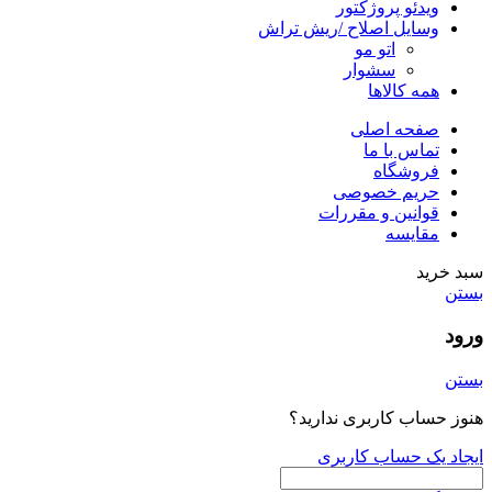
ویدئو پروژکتور
وسایل اصلاح /ریش تراش
اتو مو
سشوار
همه کالاها
صفحه اصلی
تماس با ما
فروشگاه
حریم خصوصی
قوانین و مقررات
مقایسه
سبد خرید
بستن
ورود
بستن
هنوز حساب کاربری ندارید؟
ایجاد یک حساب کاربری