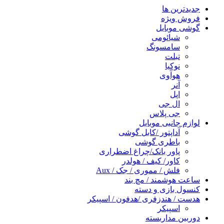
جدیدترین ها
فروش ویژه
گوشی موبایل
شیائومی
سامسونگ
تبلت
نوکیا
هوآوی
آنر
اپل
ال جی
جی پلاس
لوازم جانبی موبایل
آداپتور /کابل گوشی
باطری گوشی
پاور بانک/چراغ اضطراری
کاور/ کیف / هولدر
فلش / مموری / جک / Aux
ساعت هوشمند / مچ بند
کنسول بازی و دسته
هدست / هندزفری /هدفون / اسپیکر
اسپیکر
دوربین مداربسته