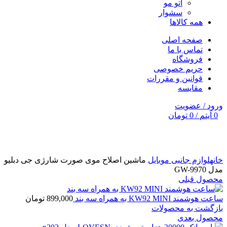
اتو مو
سشوار
همه کالاها
صفحه اصلی
تماس با ما
فروشگاه
حریم خصوصی
قوانین و مقررات
مقایسه
ورود / عضویت
0
آیتم
/
0
تومان
برای بزرگنمایی کلیک کنید
خانه
لوازم جانبی موبایل
ماشین اصلاح موی صورت شارژی جی دبلیو
مدل GW-9970
محصول قبلی
ساعت هوشمند KW92 MINI به همراه سه بند
899,000
تومان
بازگشت به محصولات
محصول بعدی