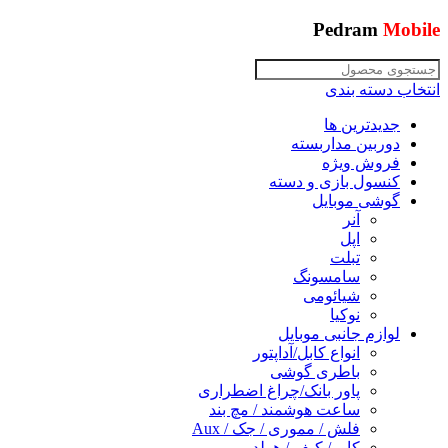
Pedram
Mobile
انتخاب دسته بندی
جدیدترین ها
دوربین مداربسته
فروش ویژه
کنسول بازی و دسته
گوشی موبایل
آنر
اپل
تبلت
سامسونگ
شیائومی
نوکیا
لوازم جانبی موبایل
انواع کابل/آداپتور
باطری گوشی
پاور بانک/چراغ اضطراری
ساعت هوشمند / مچ بند
فلش / مموری / جک / Aux
کاور/ کیف / هولدر