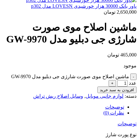
پاور بانک 30000 هزار خورشیدی LOVESN مدل p302
2,650,000
تومان
ماشین اصلاح موی صورت
شارژی جی دبلیو مدل GW-9970
465,000
تومان
موجود
ماشین اصلاح موی صورت شارژی جی دبلیو مدل GW-9970
عدد
افزودن به سبد خرید
دسته:
لوازم جانبی موبایل
,
وسایل اصلاح ریش تراش
توضیحات
نظرات (0)
توضیحات
نوع پورت شارژ