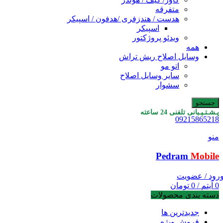
متفرقه
هدست / هندزفری /هدفون / اسپیکر
اسپیکر
ویدئو پروژکتور
همه
وسایل اصلاح ریش تراش
اتو مو
سایر وسایل اصلاح
سشوار
جستجو
پـشـتـیـبانی تلفنی 24 ساعته
09215865218
منو
Pedram
Mobile
رود / عضویت
0
آیتم
/
0
تومان
دسته بندی محصولات
جدیدترین ها
فروش ویژه