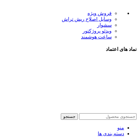
لینک های مفید
فروش ویژه
وسایل اصلاح ریش تراش
سشوار
ویدئو پروژکتور
ساعت هوشمند
نماد های اعتماد
شیراز - آرامگاه سعدی - نبش کوچه 13- موبایل پدرام
تمام حقوق این وبسایت برای فروشکاه اینترنتی پدرام موبایل
محفوظ می باشد.
طراحی سایت فروشگاهی
با لیدوما
جستجو
منو
دسته بندی ها