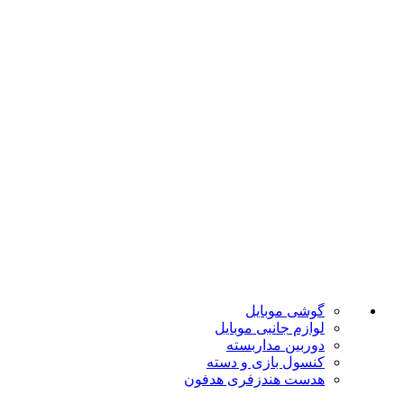
ارسال به تمام نقاط کشور
ضمانت اصل بودن
تضمین بهترین قیمت
فروشگاه موبایل پدرام فروش آنلاین حود را با داشتن بیش از 15
سال سابقه فروش حضوری آغاز نمود. هدف ما در این فروشگاه
ارائه محصولات با بهترین قیمت و ارسال در سریع ترین زمان ممکن
است.
دسته بندی ها
گوشی موبایل
لوازم جانبی موبایل
دوربین مداربسته
کنسول بازی و دسته
هدست هندزفری هدفون